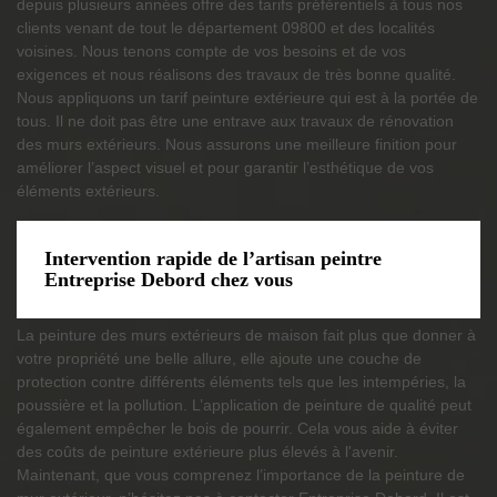
depuis plusieurs années offre des tarifs préférentiels à tous nos
clients venant de tout le département 09800 et des localités
voisines. Nous tenons compte de vos besoins et de vos
exigences et nous réalisons des travaux de très bonne qualité.
Nous appliquons un tarif peinture extérieure qui est à la portée de
tous. Il ne doit pas être une entrave aux travaux de rénovation
des murs extérieurs. Nous assurons une meilleure finition pour
améliorer l’aspect visuel et pour garantir l’esthétique de vos
éléments extérieurs.
Intervention rapide de l’artisan peintre
Entreprise Debord chez vous
La peinture des murs extérieurs de maison fait plus que donner à
votre propriété une belle allure, elle ajoute une couche de
protection contre différents éléments tels que les intempéries, la
poussière et la pollution. L’application de peinture de qualité peut
également empêcher le bois de pourrir. Cela vous aide à éviter
des coûts de peinture extérieure plus élevés à l'avenir.
Maintenant, que vous comprenez l’importance de la peinture de