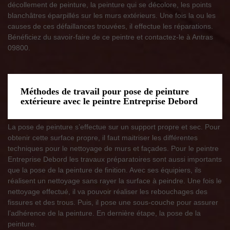
décollement de peinture, la peinture qui se décolore, les points
blanchâtres éparpillés sur les murs extérieurs. Une fois la ou les
causes de ces défaillances trouvées, il effectue les réparations.
Bénéficiez du savoir-faire de ce peintre et contactez-le à Antras
09800.
Méthodes de travail pour pose de peinture
extérieure avec le peintre Entreprise Debord
La pose de peinture s’effectue sur un support propre et sec. Pour
obtenir cette surface propre, il faut maitriser les différentes
techniques pour le nettoyage de murs et façades. Pour le peintre
Entreprise Debord les travaux préparatoires sont aussi importants
que la pose de la peinture de finition. Avec ses équipiers, ils
réalisent un nettoyage sans rayer la surface à peindre. Une fois le
nettoyage effectué, il va pouvoir réaliser les rebouchages des
fissures et des trous. Puis, il pose une sous-couche pour assurer
l’adhérence de la peinture. En dernière étape, la pose de la
peinture.