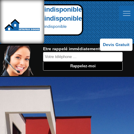
indisponible
indisponible
indisponible
Devis Gratuit
Etre rappelé immédiatement: