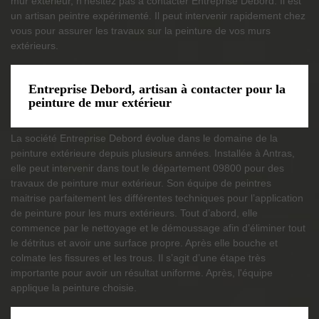
mur extérieur, n’hésitez pas à contacter Entreprise Debord. Il est
un artisan peintre expérimenté. Il peut intervenir rapidement chez
vous pour assurer les travaux sur la peinture de vos murs
extérieurs.
Entreprise Debord, artisan à contacter pour la
peinture de mur extérieur
La société Entreprise Debord évolue dans le domaine de la
peinture extérieure depuis plusieurs années. Installée à Antras,
elle peut intervenir dans tout le département 09800 pour des
travaux de peinture mur extérieur. Son équipe de peintres
maitrise parfaitement les différentes techniques pour l’application
de peinture pour les murs extérieurs. Tout d’abord, elle
commence par le nettoyage et le démoussage afin d’éliminer tout
le détritus et avoir une surface propre. Après elle bouche et
colmate les fissures et les trous. Il s’agit d’une étape très
importante pour avoir un résultat uniforme. Après, l'équipe
applique la peinture choisie.