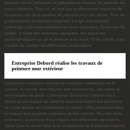
peinture sur les bâtiments et spécialisé en travaux de peinture sur
murs extérieurs. Pour lui, en tant que professionnel expérimenté,
il propose une large gamme de peinture pour ses clients. Pour ce
professionnel, en peinture extérieur, il exige une peinture
hydrofuge, cela imperméabilise les murs extérieurs. En termes de
qualité, il existe des peintures aqueuses, des peintures
glycérophtaliques ou de la peinture à la chaux. Et en coloris, il est
capable de réaliser les différentes compositions.
Entreprise Debord réalise les travaux de
peinture mur extérieur
La peinture extérieure permet de redonner l’esthétique de la
maison, du portail, des clôtures, des menuiseries, des volets et
des meubles de jardin. L’entreprise Entreprise Debord sise à
Antras et son équipe de peintres vous fournissent des peintures
de haute qualité qui embellissent la maison. Elles travaillent dans
le respect des supports extérieurs et des normes. Pour les murs
extérieurs, la peinture les protégera des différentes agressions.
Optez pour le savoir-faire et la compétence de Entreprise Debord