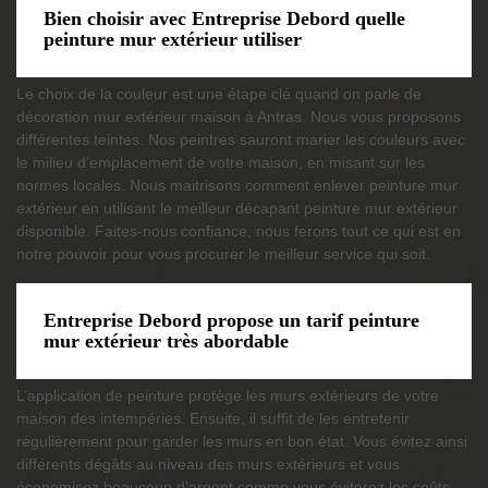
Bien choisir avec Entreprise Debord quelle
peinture mur extérieur utiliser
Le choix de la couleur est une étape clé quand on parle de
décoration mur extérieur maison à Antras. Nous vous proposons
différentes teintes. Nos peintres sauront marier les couleurs avec
le milieu d’emplacement de votre maison, en misant sur les
normes locales. Nous maitrisons comment enlever peinture mur
extérieur en utilisant le meilleur décapant peinture mur extérieur
disponible. Faites-nous confiance, nous ferons tout ce qui est en
notre pouvoir pour vous procurer le meilleur service qui soit.
Entreprise Debord propose un tarif peinture
mur extérieur très abordable
L’application de peinture protège les murs extérieurs de votre
maison des intempéries. Ensuite, il suffit de les entretenir
régulièrement pour garder les murs en bon état. Vous évitez ainsi
différents dégâts au niveau des murs extérieurs et vous
économisez beaucoup d'argent comme vous éviterez les coûts