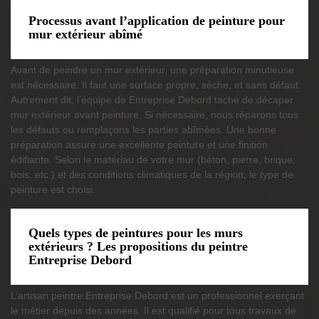
Processus avant l’application de peinture pour
mur extérieur abîmé
Avant de peindre un mur extérieur, une préparation minutieuse
est nécessaire. Il faut une surface propre, sèche, et sans défaut.
Autrement dit, l’équipe de Entreprise Debord tache de décaper
mur extérieur avant peinture. Si nécessaire, nous réparons tous
les défauts ou remplaçons les parties abîmées. Une bonne
préparation assure une excellente peinture et une finition
édifiante. Selon le matériau de votre mur (béton, pierre, brique,
bois, etc.) et des conditions climatiques de la région, le type de
peinture est choisi.
Quels types de peintures pour les murs
extérieurs ? Les propositions du peintre
Entreprise Debord
L’artisan peintre Entreprise Debord est un professionnel exerçant
le métier depuis des années. Il est qualifié pour tous travaux de