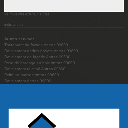
Peinture mur extérieur Antras
indisponible
Autres services
Traitement de façade Antras 09800
Ravalement enduis projeté Antras 09800
Ravalement de façade Antras 09800
Pose de bardage en bois Antras 09800
Ravalement taloché Antras 09800
Peinture maison Antras 09800
Ravalement Antras 09800