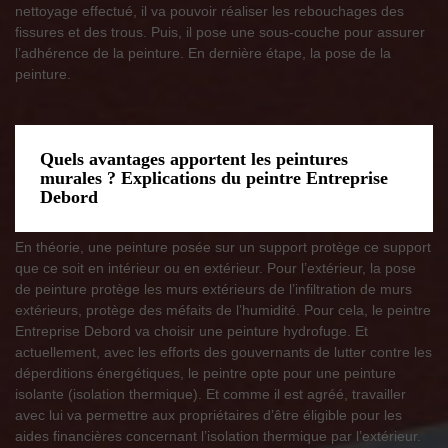
nettoyage effectué, il va pouvoir réaliser les rebouchages des
fissures et des trous. Puis, il pose une sous-couche pour assurer
l’adhérence de la peinture. En dernière étape, la pose de la
peinture.
Quels avantages apportent les peintures
murales ? Explications du peintre Entreprise
Debord
En théorie, une peinture posée sur un support protège ce support
que ce soit en intérieur ou en extérieur. Pour l’extérieur, la pose
de peinture protège les murs extérieurs de l’infiltration de murs
extérieurs, protège des méfaits de l’humidité. Pour cela, le peintre
Entreprise Debord va choisir une peinture hydrofuge. Et
actuellement, avec les efforts des gouvernants de lutter contre les
déperditions énergétiques, le peintre opte pour une peinture
isolante (isolation thermique). Et comme il est agréé, travailler
avec lui va permettre aux propriétaires d’être éligible pour les
aides financières concernant l’isolation thermique par l’extérieur.