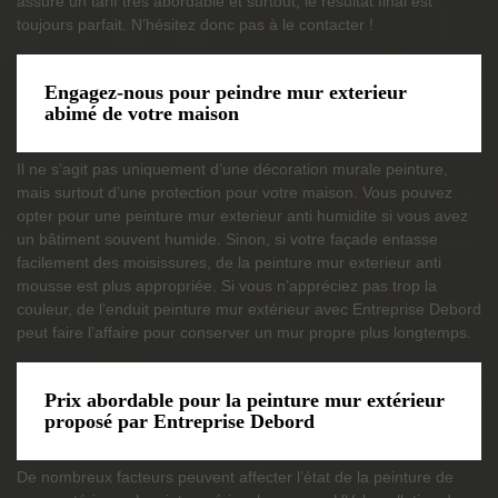
assure un tarif très abordable et surtout, le résultat final est
toujours parfait. N’hésitez donc pas à le contacter !
Engagez-nous pour peindre mur exterieur
abimé de votre maison
Il ne s’agit pas uniquement d’une décoration murale peinture,
mais surtout d’une protection pour votre maison. Vous pouvez
opter pour une peinture mur exterieur anti humidite si vous avez
un bâtiment souvent humide. Sinon, si votre façade entasse
facilement des moisissures, de la peinture mur exterieur anti
mousse est plus appropriée. Si vous n’appréciez pas trop la
couleur, de l’enduit peinture mur extérieur avec Entreprise Debord
peut faire l’affaire pour conserver un mur propre plus longtemps.
Prix abordable pour la peinture mur extérieur
proposé par Entreprise Debord
De nombreux facteurs peuvent affecter l’état de la peinture de