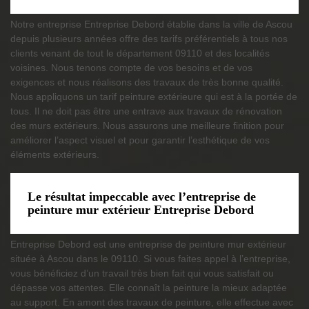
Notre entreprise Entreprise Debord établie dans la ville de Ascou
depuis plusieurs années offre des tarifs préférentiels à tous nos
clients venant de tout le département 09110 et des localités
voisines. Nous tenons compte de vos besoins et de vos
exigences et nous réalisons des travaux de très bonne qualité.
Nous appliquons un tarif peinture extérieure qui est à la portée de
tous. Il ne doit pas être une entrave aux travaux de rénovation
des murs extérieurs. Nous assurons une meilleure finition pour
améliorer l’aspect visuel et pour garantir l’esthétique de vos
éléments extérieurs.
Le résultat impeccable avec l’entreprise de
peinture mur extérieur Entreprise Debord
Entreprise Debord est une entreprise de peinture mur extérieur
située à Ascou dans le 09110. Si vous faites appel à l’entreprise,
vous bénéficiez d’un travail très bien fait qui vous satisfait ou
dépasse vos attentes. Elle connaît la peinture la mieux adaptée
au support. En amont des travaux de peinture, elle effectue avec