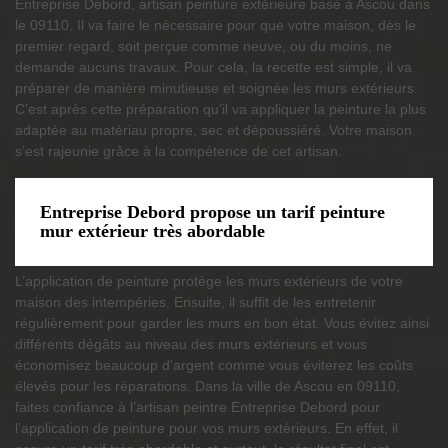
Entreprise Debord, artisan peinture extérieure basé à Ascou dans
le 09110. Il va faire le nécessaire pour que votre maison, dès le
premier regard, soit perçue comme neuve, ou du moins, ne
demande aucuns travaux. Pour cela, la recette est simple, il va
préparer de manière minutieuse et soignée les murs extérieurs.
C’est après cette préparation qu’il va appliquer la peinture la plus
adaptée au matériau propre, sec et dépoussiéré. Votre maison
s’est rajeunie grâce à la compétence de cet artisan.
Entreprise Debord propose un tarif peinture
mur extérieur très abordable
L’application de peinture protège les murs extérieurs de votre
maison des intempéries. Ensuite, il suffit de les entretenir
régulièrement pour garder les murs en bon état. Vous évitez ainsi
différents dégâts au niveau des murs extérieurs et vous
économisez beaucoup d'argent comme vous éviterez les coûts
élevés pour les réparations. Dans la ville de Ascou en 09110,
faites confiance à l’artisan peintre Entreprise Debord pour
l’application de peinture pour vos murs extérieurs. En effet, il