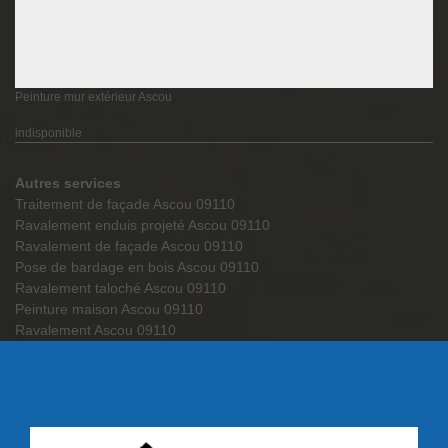
Peinture mur extérieur Ascou
indisponible
Autres services
Traitement de façade Ascou 09110
Ravalement enduis projeté Ascou 09110
Ravalement de façade Ascou 09110
Pose de bardage en bois Ascou 09110
Ravalement taloché Ascou 09110
Peinture maison Ascou 09110
Ravalement Ascou 09110