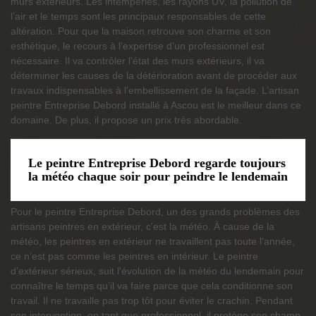
murs extérieurs. Les intempéries, les rayons UV, la pollution de
l’air et le temps sont les principaux responsables de cette
altération. Pour que la maison retrouve son charme et son
esthétique, le recours à l’expertise d’un professionnel est
nécessaire. Il va contrôler l’état des murs extérieurs, il va
déterminer les causes de la détérioration avant de procéder aux
travaux indispensables à l’embellissement de la façade. L’artisan
peintre Entreprise Debord installé à Ascou est le meilleur dans ce
domaine. De plus, il propose un prix très abordable.
Le peintre Entreprise Debord regarde toujours
la météo chaque soir pour peindre le lendemain
Pour le peintre Entreprise Debord, un des grands problèmes des
artisans peintres en extérieur, c'est la météo. À cause de la
météo, les peintres en extérieur ne travaillent pas toute l’année,
ce n’est pas comme les peintres en intérieur. Le peintre
d’extérieur sérieux, suit l'évolution de la météo du lendemain pour
connaître le temps qu’il va faire parce que cela conditionne son
travail. Il ne travaille pas trop tôt pour éviter le crachin. Pendant
son intervention, en tant que professionnel, il protège son champ