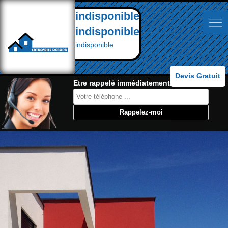
indisponible
indisponible
indisponible
Devis Gratuit
Etre rappelé immédiatement: