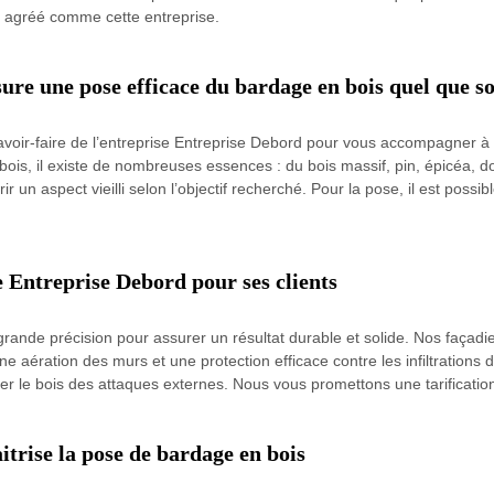
el agréé comme cette entreprise.
re une pose efficace du bardage en bois quel que soi
avoir-faire de l’entreprise Entreprise Debord pour vous accompagner à 
ois, il existe de nombreuses essences : du bois massif, pin, épicéa, dougl
rir un aspect vieilli selon l’objectif recherché. Pour la pose, il est possi
e Entreprise Debord pour ses clients
ande précision pour assurer un résultat durable et solide. Nos façadi
bonne aération des murs et une protection efficace contre les infiltratio
ger le bois des attaques externes. Nous vous promettons une tarification
trise la pose de bardage en bois