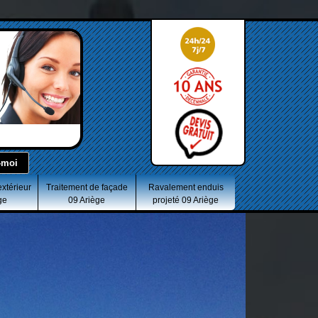
extérieur
Traitement de façade
Ravalement enduis
ge
09 Ariège
projeté 09 Ariège