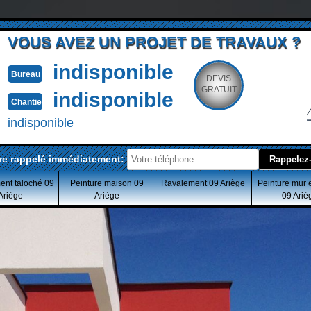
VOUS AVEZ UN PROJET DE TRAVAUX ?
indisponible
Bureau
DEVIS
GRATUIT
indisponible
Chantier
indisponible
re rappelé immédiatement:
ent taloché 09
Peinture maison 09
Ravalement 09 Ariège
Peinture mur 
Ariège
Ariège
09 Ariè