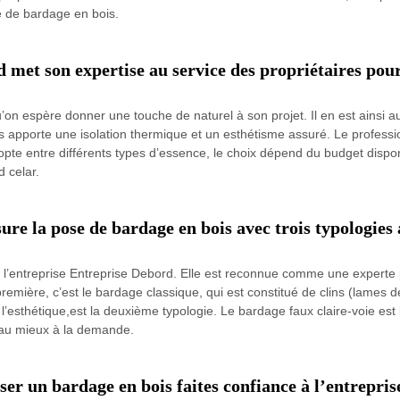
e de bardage en bois.
 met son expertise au service des propriétaires pour
on espère donner une touche de naturel à son projet. Il en est ainsi a
s apporte une isolation thermique et un esthétisme assuré. Le profess
opte entre différents types d’essence, le choix dépend du budget dispo
d celar.
ure la pose de bardage en bois avec trois typologies
à l’entreprise Entreprise Debord. Elle est reconnue comme une experte
 première, c’est le bardage classique, qui est constitué de clins (lames 
 l’esthétique,est la deuxième typologie. Le bardage faux claire-voie est
d au mieux à la demande.
er un bardage en bois faites confiance à l’entrepri