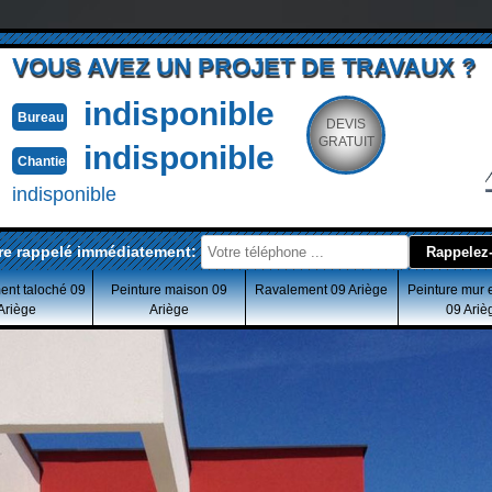
VOUS AVEZ UN PROJET DE TRAVAUX ?
indisponible
Bureau
DEVIS
GRATUIT
indisponible
Chantier
indisponible
re rappelé immédiatement:
ent taloché 09
Peinture maison 09
Ravalement 09 Ariège
Peinture mur 
Ariège
Ariège
09 Ariè