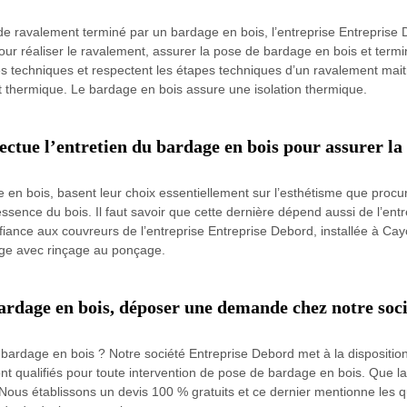
 de ravalement terminé par un bardage en bois, l’entreprise Entreprise
our réaliser le ravalement, assurer la pose de bardage en bois et term
ntes techniques et respectent les étapes techniques d’un ravalement mai
ort thermique. Le bardage en bois assure une isolation thermique.
ctue l’entretien du bardage en bois pour assurer la 
 en bois, basent leur choix essentiellement sur l’esthétisme que procure 
ssence du bois. Il faut savoir que cette dernière dépend aussi de l’ent
fiance aux couvreurs de l’entreprise Entreprise Debord, installée à Cay
sage avec rinçage au ponçage.
bardage en bois, déposer une demande chez notre soc
ardage en bois ? Notre société Entreprise Debord met à la disposition 
ont qualifiés pour toute intervention de pose de bardage en bois. Que la
Nous établissons un devis 100 % gratuits et ce dernier mentionne les qua