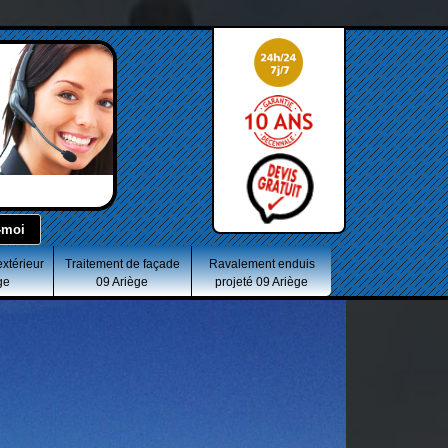
extérieur
Traitement de façade
Ravalement enduis
ge
09 Ariège
projeté 09 Ariège