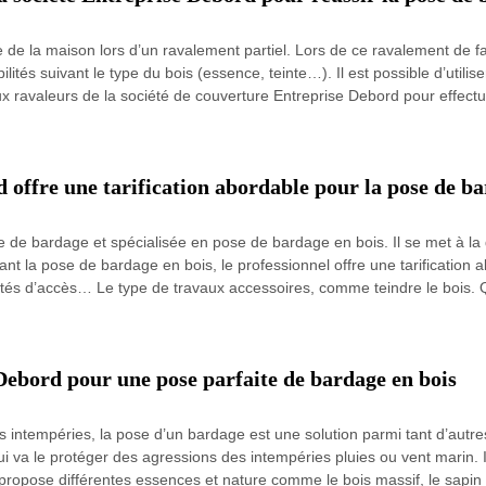
de la maison lors d’un ravalement partiel. Lors de ce ravalement de fa
tés suivant le type du bois (essence, teinte…). Il est possible d’utilis
x ravaleurs de la société de couverture Entreprise Debord pour effectue
 offre une tarification abordable pour la pose de ba
 de bardage et spécialisée en pose de bardage en bois. Il se met à la d
t la pose de bardage en bois, le professionnel offre une tarification a
icultés d’accès… Le type de travaux accessoires, comme teindre le bois. 
Debord pour une pose parfaite de bardage en bois
s intempéries, la pose d’un bardage est une solution parmi tant d’autres
i va le protéger des agressions des intempéries pluies ou vent marin. Il
e propose différentes essences et nature comme le bois massif, le sapin