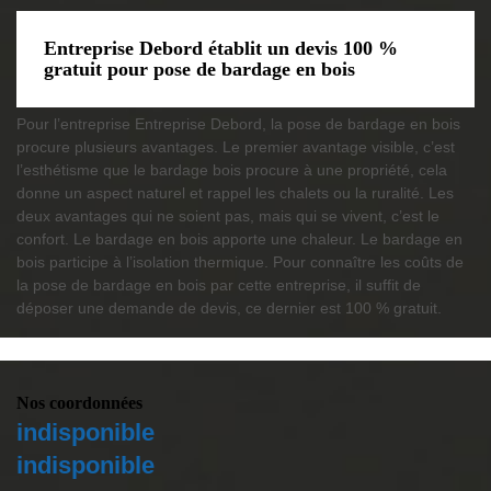
Entreprise Debord établit un devis 100 %
gratuit pour pose de bardage en bois
Pour l’entreprise Entreprise Debord, la pose de bardage en bois
procure plusieurs avantages. Le premier avantage visible, c’est
l’esthétisme que le bardage bois procure à une propriété, cela
donne un aspect naturel et rappel les chalets ou la ruralité. Les
deux avantages qui ne soient pas, mais qui se vivent, c’est le
confort. Le bardage en bois apporte une chaleur. Le bardage en
bois participe à l’isolation thermique. Pour connaître les coûts de
la pose de bardage en bois par cette entreprise, il suffit de
déposer une demande de devis, ce dernier est 100 % gratuit.
Nos coordonnées
indisponible
indisponible