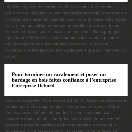
La mise en place de bardage en bois réclame une grande
précision pour assurer un résultat durable et solide. Nos façadiers
professionnels prennent soin de poser votre en suivant les règles
de l’art, tout en veillant à une bonne aération des murs et une
protection efficace contre les infiltrations d’eau. Nous proposons
également différentes finitions comme la lasure ou la peinture
pour protéger le bois des attaques externes. Nous vous
promettons une tarification abordable quelle que soit l’ampleur du
projet.
Pour terminer un ravalement et poser un
bardage en bois faites confiance à l’entreprise
Entreprise Debord
Vous voulez ravaler votre maison ? Pour un travail de ravalement
terminé par un bardage en bois, l’entreprise Entreprise Debord
étudie avec soin toutes demandes. Faites confiance aux
couvreurs ravaleurs de l’entreprise pour réaliser le ravalement,
assurer la pose de bardage en bois et terminer en beauté le
ravalement. Pour le ravalement, les ravaleurs de l’entreprise