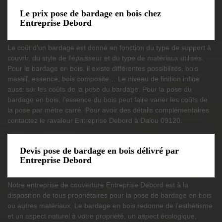
Le prix pose de bardage en bois chez
Entreprise Debord
Le coût d’un bardage est donné en fonction du type de support à
couvrir, du style de l’épaisseur et du type de matériaux utilisés.
Pour le bardage en bois, il existe différentes possibilités, bois
massif, essence, bois composite… Le niveau de finition influe
aussi sur les coûts de la pose du bardage. Pour la pose du
bardage en bois, l’essence du bois peut faire varier les coûts de
la pose par mètre carré. Pour avoir des détails complémentaires
contactez le ravaleur Entreprise Debord à Dalou 09120.
Devis pose de bardage en bois délivré par
Entreprise Debord
Notre entreprise de couverture Entreprise Debord est à la
disposition de tous propriétaires pour la pose de bardage en bois
ou autres matériaux. Le bardage en bois redonne de l’esthétisme
et un aspect naturel à votre propriété, un aspect écologique,