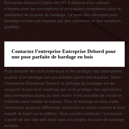
Entreprise Debord à Dalou 09120. Il dispose d’un cabinet
d’études pour les conceptions et d’équipiers compétents pour la
réalisation de la pose de bardage. La pose des éléments pour
bardage en bois est réalisée par des couvreurs et des ravaleurs
qualifiés.
Contactez l’entreprise Entreprise Debord pour
une pose parfaite de bardage en bois
Pour embellir les murs extérieurs et les protéger des intempéries,
la pose d’un bardage est une solution parmi tant d’autres. Selon
l’entreprise Entreprise Debord, le principe du bardage est de
recouvrir le mur d’un matériau qui va le protéger des agressions
des intempéries pluies ou vent marin. Il est possible de choisir le
matériau pour barder la maison. Pour le bardage en bois traité,
l’entreprise propose différentes essences et nature comme le bois
massif, le sapin ou le mélèze. Vous pouvez contacter l’entreprise
à partir de son site web pour tous vos projets de pose de bardage
en bois.