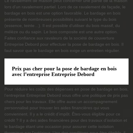
Le ravalement de maison peut concerner une partie de la maison
lors d’un ravalement partiel. Lors de ce ravalement de façade, le
bardage en bois est une option favorable. Le bardage en bois
présente de nombreuses possibilités suivant le type du bois
(essence, teinte…). Il est possible d’utiliser du bois massif, du
mélèze ou du sapin. Le bois composite est une autre option.
Faites confiance aux ravaleurs de la société de couverture
Entreprise Debord pour effectuer la pose de bardage en bois. Il
faut savoir que le bardage en bois exige un entretien régulier.
Prix pas cher pour la pose de bardage en bois
avec l’entreprise Entreprise Debord
Pour réduire les coûts des dépenses en pose de bardage en bois,
l’entreprise Entreprise Debord vous offre une politique de prix pas
chers pour les travaux. Elle offre aussi un accompagnement
personnalisé pour trouver les aides financières qui vous
conviennent. Il y a le crédit d’impôt. Êtes-vous éligible pour ce
crédit ? Il y a des aides financières pour des travaux d’isolation et
le bardage étant une occasion pour assurer cette isolation
thermique par l’extérieur. Une des conditions pour être éligible, il