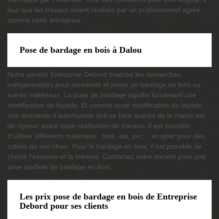
faut que les travaux soient réalisés par un professionnel agréé
comme cette entreprise.
Pose de bardage en bois à Dalou
Notre société Entreprise Debord maitrise les démarches
indispensables pour concevoir et poser un bardage en bois ou
autres matériaux. La pose de bardage signifie forcément une
modification de façade. Et comme toute modification de façade,
une demande d’autorisation doit se faire auprès de la mairie est
de rigueur avant toute réalisation de travaux. Il est possible
d'utiliser différents matériaux : bois, alu, pvc… et opter pour des
coloris de son choix. Pour le bardage en bois, il est possible de
choisir l’essence et la teinture. Contactez notre société pour une
pose parfaite de bardage en bois.
Les prix pose de bardage en bois de Entreprise
Debord pour ses clients