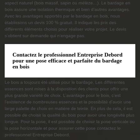
aspect naturel (bois massif, sapin ou mélèze…). Le bardage en
bois assure une isolation thermique et bien d’autres avantages.
Avec les avantages apportés par le bardage en bois, nous
établissons un devis 100 % gratuit. Il indique les prix des
différents éléments choisis pour réaliser votre projet. Le devis
s’obtient sur demande qui n’engage pas.
Contactez le professionnel Entreprise Debord
pour une pose efficace et parfaite du bardage
en bois
Le bois a toujours été utilisé pour le bardage. Les différentes
essences sont mises à la disposition des clients pour offrir une
plus grande variété de choix. L’avantage pour le bois, c’est
l’existence de nombreuses essences et la possibilité d’avoir une
large palette de choix en matière de teinte. En plus de cela, il est
possible de choisir la qualité du bois pour avoir une longévité plus
longue. Pour la pose, il est possible de choisir la pose verticale ou
la pose horizontale et pour assurer cette pose contactez le
professionnel Entreprise Debord.