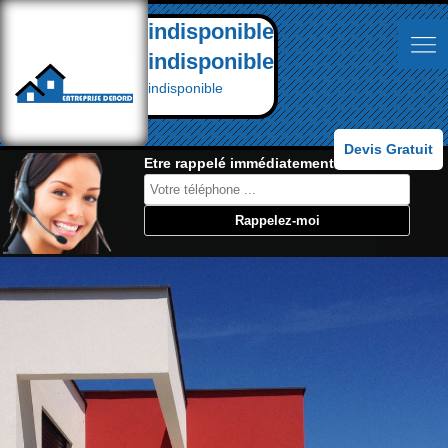
indisponible
indisponible
indisponible
Devis Gratuit
Etre rappelé immédiatement: