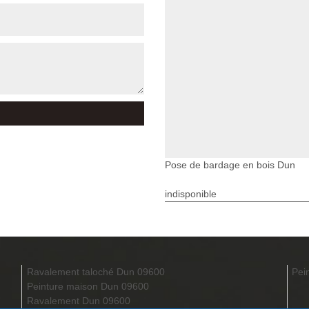
Pose de bardage en bois Dun
indisponible
Ravalement taloché Dun 09600
Pei
Peinture maison Dun 09600
Ravalement Dun 09600