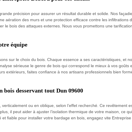
ande précision pour assurer un résultat durable et solide. Nos façadi
bonne aération des murs et une protection efficace contre les infiltratio
ger le bois des attaques externes. Nous vous promettons une tarification
otre équipe
ns sur le choix du bois. Chaque essence a ses caractéristiques, et nou
 analyse sérieuse le genre de bois qui correspond le mieux à vos goûts 
 extérieurs, faites confiance à nos artisans professionnels bien formé
n bois desservant tout Dun 09600
 verticalement ou en oblique, selon l’effet recherché. Ce revêtement e
 plus, il peut aider à ajuster l’isolation thermique de votre maison, ce
 et fiable pour installer votre bardage en bois, engagez vite Entrepri