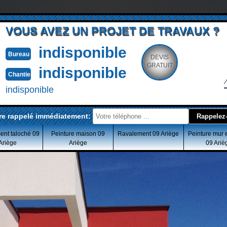
VOUS AVEZ UN PROJET DE TRAVAUX ?
indisponible
Bureau
DEVIS
GRATUIT
indisponible
Chantier
indisponible
re rappelé immédiatement:
ent taloché 09
Peinture maison 09
Ravalement 09 Ariège
Peinture mur 
Ariège
Ariège
09 Ariè