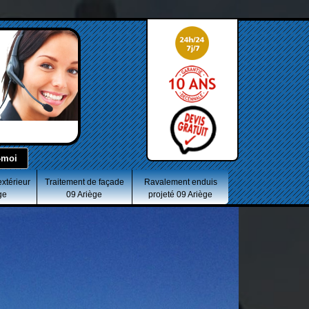
extérieur
Traitement de façade
Ravalement enduis
ge
09 Ariège
projeté 09 Ariège