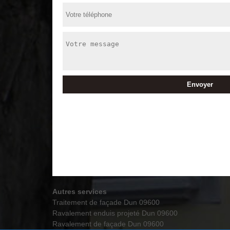
Autres services
Traitement de façade Dun 09600
Ravalement enduis projeté Dun 09600
Ravalement de façade Dun 09600