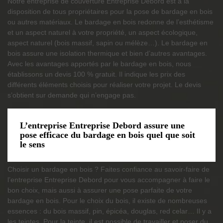
Notre entreprise de couverture Entreprise Debord est à la
disposition de tous propriétaires pour la pose de bardage en bois
ou autres matériaux. Le bardage en bois redonne de l’esthétisme
et un aspect naturel à votre propriété, un aspect écologique,
aspect naturel (bois massif, sapin ou mélèze…). Le bardage en
bois assure une isolation thermique et bien d’autres avantages.
Avec les avantages apportés par le bardage en bois, nous
établissons un devis 100 % gratuit. Il indique les prix des
différents éléments choisis pour réaliser votre projet. Le devis
s’obtient sur demande qui n’engage pas.
L’entreprise Entreprise Debord assure une
pose efficace du bardage en bois quel que soit
le sens
Choisir un bardage en bois ? Faites confiance au savoir-faire de
l’entreprise Entreprise Debord pour vous accompagner à faire le
bon choix, mais aussi à assurer une pose parfaite de votre
bardage en bois. Pour le choix du bois, il existe de nombreuses
essences : du bois massif, pin, épicéa, douglas, red celar… Il y a
les teintes. Pour la teinte, il est possible de travailler et poser du