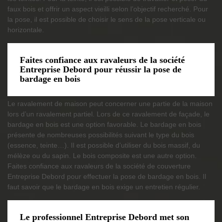
faux bois et offrir un aspect vieilli selon l’objectif recherché. Pour
la pose, il est possible de choisir le sens de la pose verticale ou
horizontale.
Faites confiance aux ravaleurs de la société
Entreprise Debord pour réussir la pose de
bardage en bois
Le ravalement de maison peut concerner une partie de la maison
lors d’un ravalement partiel. Lors de ce ravalement de façade, le
bardage en bois est une option favorable. Le bardage en bois
présente de nombreuses possibilités suivant le type du bois
(essence, teinte…). Il est possible d’utiliser du bois massif, du
mélèze ou du sapin. Le bois composite est une autre option.
Faites confiance aux ravaleurs de la société de couverture
Entreprise Debord pour effectuer la pose de bardage en bois. Il
faut savoir que le bardage en bois exige un entretien régulier.
Le professionnel Entreprise Debord met son