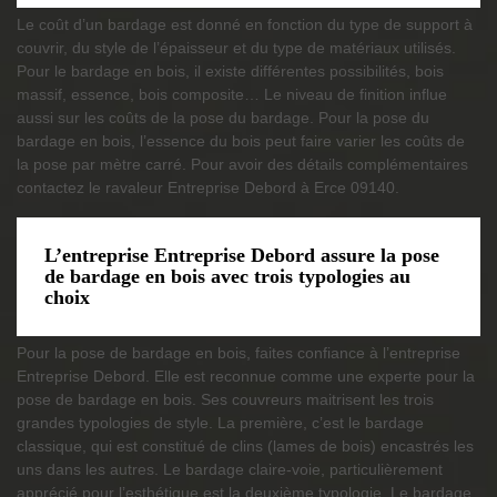
Le coût d’un bardage est donné en fonction du type de support à
couvrir, du style de l’épaisseur et du type de matériaux utilisés.
Pour le bardage en bois, il existe différentes possibilités, bois
massif, essence, bois composite… Le niveau de finition influe
aussi sur les coûts de la pose du bardage. Pour la pose du
bardage en bois, l’essence du bois peut faire varier les coûts de
la pose par mètre carré. Pour avoir des détails complémentaires
contactez le ravaleur Entreprise Debord à Erce 09140.
L’entreprise Entreprise Debord assure la pose
de bardage en bois avec trois typologies au
choix
Pour la pose de bardage en bois, faites confiance à l’entreprise
Entreprise Debord. Elle est reconnue comme une experte pour la
pose de bardage en bois. Ses couvreurs maitrisent les trois
grandes typologies de style. La première, c’est le bardage
classique, qui est constitué de clins (lames de bois) encastrés les
uns dans les autres. Le bardage claire-voie, particulièrement
apprécié pour l’esthétique,est la deuxième typologie. Le bardage