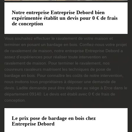
Notre entreprise Entreprise Debord bien
expérimentée établit un devis pour 0 € de frais
de conception
Vous souhaitez effectuer le ravalement de votre maison et
terminer en posant un bardage en bois. Confiez-nous votre projet
de ravalement de maison, notre entreprise Entreprise Debord a
assez d’expériences pour réaliser toute intervention en
ravalement de maison. Pour terminer le ravalement, nos
couvreurs ravaleurs maitrisent les techniques de pose de
bardage en bois. Pour connaître les coûts de notre intervention,
nous invitons tous propriétaires à déposer une demande de
devis. Ladite demande peut être déposée au siège à Erce dans le
département 09140. Le devis est établi avec 0 € de frais de
conception.
Le prix pose de bardage en bois chez
Entreprise Debord