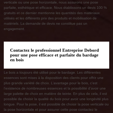
verticale ou une pose horizontale, nous assurons une pose
parfaite, esthétique et efficace. Nous établissons un devis 100 %
gratuits et ce dernier mentionne les quantités des matériaux
utilisés et les différents prix des produits et mobilisation de
matériels. La demande de devis ne constitue pas un
engagement.
Contactez le professionnel Entreprise Debord
pour une pose efficace et parfaite du bardage
en bois
Le bois a toujours été utilisé pour le bardage. Les différentes
essences sont mises à la disposition des clients pour offrir une
plus grande variété de choix. L’avantage pour le bois, c’est
l’existence de nombreuses essences et la possibilité d’avoir une
large palette de choix en matière de teinte. En plus de cela, il est
possible de choisir la qualité du bois pour avoir une longévité plus
longue. Pour la pose, il est possible de choisir la pose verticale ou
la pose horizontale et pour assurer cette pose contactez le