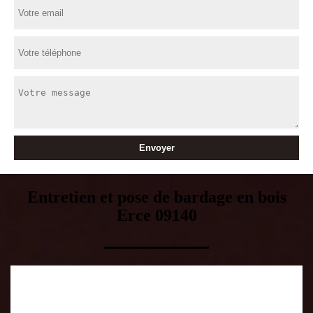
Entretien et pose de bardage en bois
Erce 09140