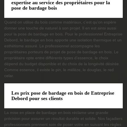
expertise au service des propriétaires pour la
pose de bardage bois
Quand on utilise du bois comme matériaux, c’est qu’on espère
donner une touche de naturel à son projet. Il en est ainsi aussi
pour la pose de bardage en bois. Pour le professionnel Entreprise
Debord, le bardage en bois apporte une isolation thermique et un
esthétisme assuré. Le professionnel accompagne les
propriétaires porteurs de projet de pose de bardage en bois. Le
propriétaire opte entre différents types d’essence, le choix
dépend du budget disponible et du choix de la longévité désirée.
Comme essence, il existe le pin, le mélèze, le douglas, le red
celar.
Les prix pose de bardage en bois de Entreprise
Debord pour ses clients
La mise en place de bardage en bois réclame une grande
précision pour assurer un résultat durable et solide. Nos façadiers
professionnels prennent soin de poser votre en suivant les règles