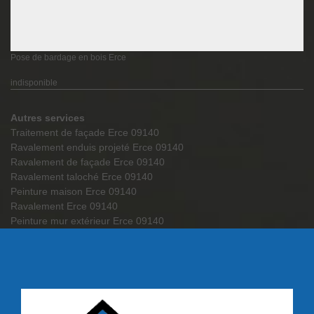
Pose de bardage en bois Erce
indisponible
Autres services
Traitement de façade Erce 09140
Ravalement enduis projeté Erce 09140
Ravalement de façade Erce 09140
Ravalement taloché Erce 09140
Peinture maison Erce 09140
Ravalement Erce 09140
Peinture mur extérieur Erce 09140