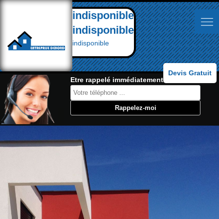
indisponible
indisponible
indisponible
Devis Gratuit
Etre rappelé immédiatement: