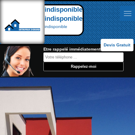
indisponible
indisponible
indisponible
Devis Gratuit
Etre rappelé immédiatement: