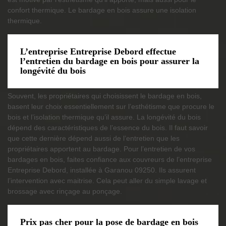
confort thermique. Le bardage en bois assure une isolation
thermique.
L’entreprise Entreprise Debord effectue
l’entretien du bardage en bois pour assurer la
longévité du bois
Souvent, les propriétaires qui choisissent le bardage en bois,
basent leur choix essentiellement sur l’esthétisme que procure le
bois et l’isolation thermique qu’il assure. La longévité du bois
dépend des caractéristiques de l’essence du bois. Il faut savoir
que cette dernière dépend aussi de l’entretien que les
propriétaires apportent au bardage. Pour l’entretien de vos
bardages en bois, faites confiance aux couvreurs de l’entreprise
Entreprise Debord, installée à Garanou 09250. Ils assurent
l’intervention avec maitrise. Cela peut aller du simple lavage et
brossage avec rinçage au ponçage.
Prix pas cher pour la pose de bardage en bois