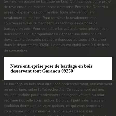
terminer en posant un bardage en bois. Confiez-nous votre projet
de ravalement de maison, notre entreprise Entreprise Debord a
assez d’expériences pour réaliser toute intervention en
ravalement de maison. Pour terminer le ravalement, nos
couvreurs ravaleurs maitrisent les techniques de pose de
bardage en bois. Pour connaître les coûts de notre intervention,
nous invitons tous propriétaires à déposer une demande de
devis. Ladite demande peut être déposée au siège à Garanou
dans le département 09250. Le devis est établi avec 0 € de frais
de conception.
Notre entreprise pose de bardage en bois
desservant tout Garanou 09250
Le bardage en bois peut être posé horizontalement, verticalement
ou en oblique, selon l’effet recherché. Ce revêtement est une
solution parfaite pour moderniser une façade vétuste ou pour
vêtir une nouvelle construction. De plus, il peut aider à ajuster
l’isolation thermique de votre maison, ce qui vous permet de
consommer moins d’énergie. Si vous avez besoin d’un