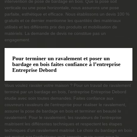
intervention de pose de bardage en bois. Que la pose soit
verticale ou une pose horizontale, nous assurons une pose
parfaite, esthétique et efficace. Nous établissons un devis 100 %
gratuits et ce dernier mentionne les quantités des matériaux
utilisés et les différents prix des produits et mobilisation de
matériels. La demande de devis ne constitue pas un
engagement.
Pour terminer un ravalement et poser un
bardage en bois faites confiance à l’entreprise
Entreprise Debord
Vous voulez ravaler votre maison ? Pour un travail de ravalement
terminé par un bardage en bois, l’entreprise Entreprise Debord
étudie avec soin toutes demandes. Faites confiance aux
couvreurs ravaleurs de l’entreprise pour réaliser le ravalement,
assurer la pose de bardage en bois et terminer en beauté le
ravalement. Pour le ravalement, les ravaleurs de l’entreprise
maitrisent les différentes techniques et respectent les étapes
techniques d’un ravalement maitrisé. Le choix du bardage en bois
est motivé par l’esthétisme qu’il apporte, mais aussi pour le