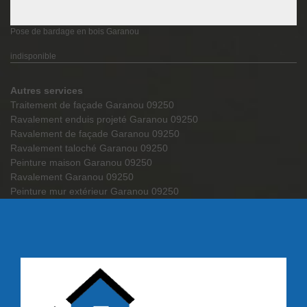
Pose de bardage en bois Garanou
indisponible
Autres services
Traitement de façade Garanou 09250
Ravalement enduis projeté Garanou 09250
Ravalement de façade Garanou 09250
Ravalement taloché Garanou 09250
Peinture maison Garanou 09250
Ravalement Garanou 09250
Peinture mur extérieur Garanou 09250