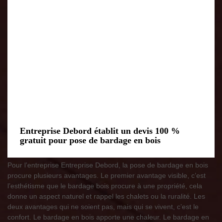
Entreprise Debord établit un devis 100 %
gratuit pour pose de bardage en bois
Pour l’entreprise Entreprise Debord, la pose de bardage en bois
procure plusieurs avantages. Le premier avantage visible, c’est
l’esthétisme que le bardage bois procure à une propriété, cela
donne un aspect naturel et rappel les chalets ou la ruralité. Les
deux avantages qui ne soient pas, mais qui se vivent, c’est le
confort. Le bardage en bois apporte une chaleur. Le bardage en