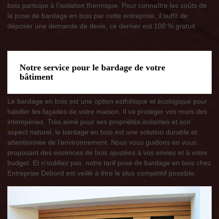
bois participe à l’isolation thermique. Pour connaître les coûts de
la pose de bardage en bois par cette entreprise, il suffit de
déposer une demande de devis, ce dernier est 100 % gratuit.
Notre service pour le bardage de votre
bâtiment
Le bardage en bois est une option esthétique et écologique pour
habiller les façades de votre maison. Il va protéger vos murs des
intempéries. Très aimé pour ses propriétés isolantes et son
aspect naturel, le bardage en bois est une solution durable et
attentionnée de l’environnement. Nous vous guidons en vous
proposant des essences de bois ajustées à vos envies et à votre
budget. Et n’oubliez pas, notre tarif pose de bardage en bois chez
Entreprise Debord est veillé à être le plus compétitif possible.