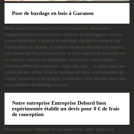
Pose de bardage en bois à Garanou
Notre société Entreprise Debord maitrise les démarches
indispensables pour concevoir et poser un bardage en bois ou
autres matériaux. La pose de bardage signifie forcément une
modification de façade. Et comme toute modification de façade,
une demande d’autorisation doit se faire auprès de la mairie est
de rigueur avant toute réalisation de travaux. Il est possible
d'utiliser différents matériaux : bois, alu, pvc… et opter pour des
coloris de son choix. Pour le bardage en bois, il est possible de
choisir l’essence et la teinture. Contactez notre société pour une
pose parfaite de bardage en bois.
Notre entreprise Entreprise Debord bien
expérimentée établit un devis pour 0 € de frais
de conception
Vous souhaitez effectuer le ravalement de votre maison et