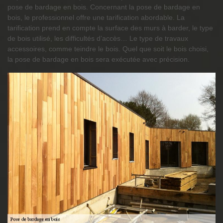
pose de bardage en bois. Concernant la pose de bardage en
bois, le professionnel offre une tarification abordable. La
tarification prend en compte la surface des murs à barder, le type
de bois utilisé, les difficultés d’accès… Le type de travaux
accessoires, comme teindre le bois. Quel que soit le bois choisi,
la pose de bardage en bois sera exécutée avec précision.