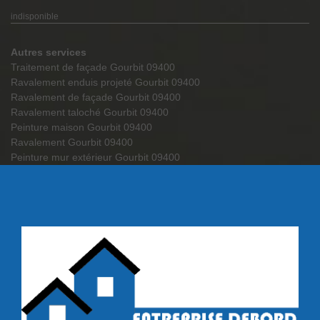
indisponible
Autres services
Traitement de façade Gourbit 09400
Ravalement enduis projeté Gourbit 09400
Ravalement de façade Gourbit 09400
Ravalement taloché Gourbit 09400
Peinture maison Gourbit 09400
Ravalement Gourbit 09400
Peinture mur extérieur Gourbit 09400