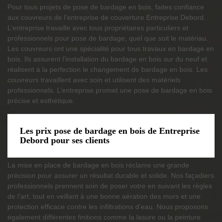
Pour tous projets de pose de bardage en bois, faites confiance
aux couvreurs de l’entreprise de couverture Entreprise Debord.
L’entreprise travaille avec tous propriétaires particuliers et
professionnels pour pose de bardage, quel que soit le matériau.
Les couvreurs ont une spécialité pour tous travaux en bardage en
bois. Ils assurent l’installation du bardage en bois sur du neuf et
réalisent à la perfection le changement de bardage en bois. Les
couvreurs travaillent avec soin et utilisent des matériels
professionnels. L’entreprise promet une pose de bardage en bois
précise et esthétique.
Les prix pose de bardage en bois de Entreprise
Debord pour ses clients
La mise en place de bardage en bois réclame une grande
précision pour assurer un résultat durable et solide. Nos façadiers
professionnels prennent soin de poser votre en suivant les règles
de l’art, tout en veillant à une bonne aération des murs et une
protection efficace contre les infiltrations d’eau. Nous proposons
également différentes finitions comme la lasure ou la peinture