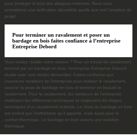
pour protéger le bois des attaques externes. Nous vous
promettons une tarification abordable quelle que soit l’ampleur du
projet.
Pour terminer un ravalement et poser un
bardage en bois faites confiance à l’entreprise
Entreprise Debord
Vous voulez ravaler votre maison ? Pour un travail de ravalement
terminé par un bardage en bois, l’entreprise Entreprise Debord
étudie avec soin toutes demandes. Faites confiance aux
couvreurs ravaleurs de l’entreprise pour réaliser le ravalement,
assurer la pose de bardage en bois et terminer en beauté le
ravalement. Pour le ravalement, les ravaleurs de l’entreprise
maitrisent les différentes techniques et respectent les étapes
techniques d’un ravalement maitrisé. Le choix du bardage en bois
est motivé par l’esthétisme qu’il apporte, mais aussi pour le
confort thermique. Le bardage en bois assure une isolation
thermique.