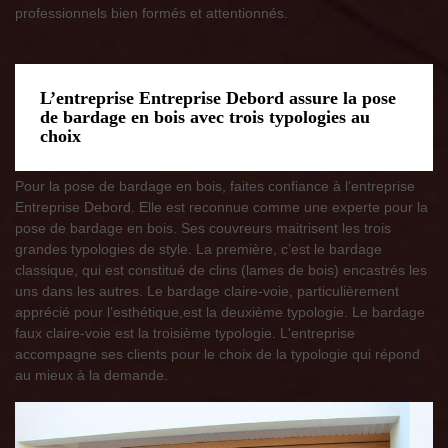
professionnels bien formés et attentionnés.
L’entreprise Entreprise Debord assure la pose
de bardage en bois avec trois typologies au
choix
Pour la pose de bardage en bois, faites confiance à l’entreprise
Entreprise Debord. Elle est reconnue comme une experte pour la
pose de bardage en bois. Ses couvreurs maitrisent les trois
grandes typologies de style. La première, c’est le bardage
classique, qui est constitué de clins (lames de bois) encastrés les
uns dans les autres. Le bardage claire-voie, particulièrement
apprécié pour l’esthétique,est la deuxième typologie. Le bardage
faux claire-voie est la troisième typologie. L'entreprise
accompagne ses clients pour le choix de la typologie qui répond
au mieux à la demande.