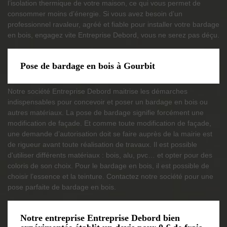
l’isolation thermique de votre maison, ce qui vous permet de
consommer moins d’énergie. Si vous avez besoin d’un
professionnel ravaleur, agréé et fiable pour installer votre bardage
en bois, engagez vite Entreprise Debord, vous ne serez pas déçu.
Pose de bardage en bois à Gourbit
Notre société Entreprise Debord maitrise les démarches
indispensables pour concevoir et poser un bardage en bois ou
autres matériaux. La pose de bardage signifie forcément une
modification de façade. Et comme toute modification de façade,
une demande d’autorisation doit se faire auprès de la mairie est
de rigueur avant toute réalisation de travaux. Il est possible
d'utiliser différents matériaux : bois, alu, pvc… et opter pour des
coloris de son choix. Pour le bardage en bois, il est possible de
choisir l’essence et la teinture. Contactez notre société pour une
pose parfaite de bardage en bois.
Notre entreprise Entreprise Debord bien