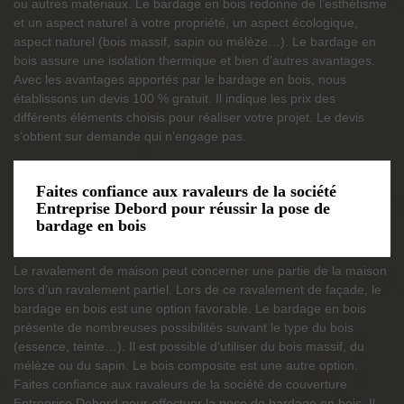
ou autres matériaux. Le bardage en bois redonne de l’esthétisme
et un aspect naturel à votre propriété, un aspect écologique,
aspect naturel (bois massif, sapin ou mélèze…). Le bardage en
bois assure une isolation thermique et bien d’autres avantages.
Avec les avantages apportés par le bardage en bois, nous
établissons un devis 100 % gratuit. Il indique les prix des
différents éléments choisis pour réaliser votre projet. Le devis
s’obtient sur demande qui n’engage pas.
Faites confiance aux ravaleurs de la société
Entreprise Debord pour réussir la pose de
bardage en bois
Le ravalement de maison peut concerner une partie de la maison
lors d’un ravalement partiel. Lors de ce ravalement de façade, le
bardage en bois est une option favorable. Le bardage en bois
présente de nombreuses possibilités suivant le type du bois
(essence, teinte…). Il est possible d’utiliser du bois massif, du
mélèze ou du sapin. Le bois composite est une autre option.
Faites confiance aux ravaleurs de la société de couverture
Entreprise Debord pour effectuer la pose de bardage en bois. Il