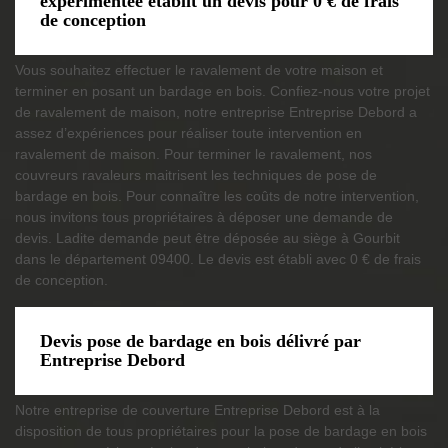
expérimentée établit un devis pour 0 € de frais
de conception
Vous souhaitez effectuer le ravalement de votre maison et
terminer en posant un bardage en bois. Confiez-nous votre projet
de ravalement de maison, notre entreprise Entreprise Debord a
assez d’expériences pour réaliser toute intervention en
ravalement de maison. Pour terminer le ravalement, nos
couvreurs ravaleurs maitrisent les techniques de pose de
bardage en bois. Pour connaître les coûts de notre intervention,
nous invitons tous propriétaires à déposer une demande de
devis. Ladite demande peut être déposée au siège à Gourbit
dans le département 09400. Le devis est établi avec 0 € de frais
de conception.
Devis pose de bardage en bois délivré par
Entreprise Debord
Notre entreprise de couverture Entreprise Debord est à la
disposition de tous propriétaires pour la pose de bardage en bois