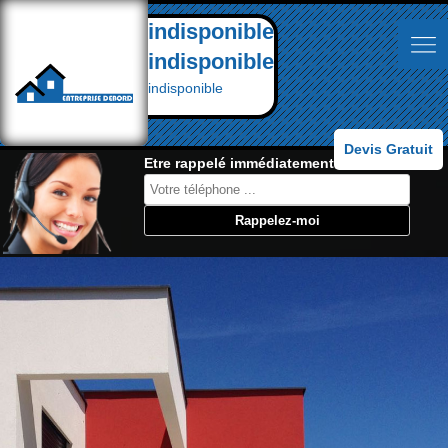
indisponible
indisponible
indisponible
Devis Gratuit
Etre rappelé immédiatement: