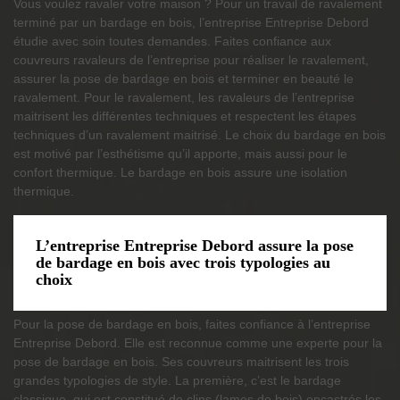
Vous voulez ravaler votre maison ? Pour un travail de ravalement
terminé par un bardage en bois, l’entreprise Entreprise Debord
étudie avec soin toutes demandes. Faites confiance aux
couvreurs ravaleurs de l’entreprise pour réaliser le ravalement,
assurer la pose de bardage en bois et terminer en beauté le
ravalement. Pour le ravalement, les ravaleurs de l’entreprise
maitrisent les différentes techniques et respectent les étapes
techniques d’un ravalement maitrisé. Le choix du bardage en bois
est motivé par l’esthétisme qu’il apporte, mais aussi pour le
confort thermique. Le bardage en bois assure une isolation
thermique.
L’entreprise Entreprise Debord assure la pose
de bardage en bois avec trois typologies au
choix
Pour la pose de bardage en bois, faites confiance à l’entreprise
Entreprise Debord. Elle est reconnue comme une experte pour la
pose de bardage en bois. Ses couvreurs maitrisent les trois
grandes typologies de style. La première, c’est le bardage
classique, qui est constitué de clins (lames de bois) encastrés les