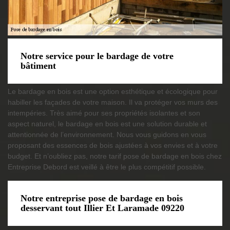
Notre service pour le bardage de votre
bâtiment
Le bardage en bois est une option esthétique et écologique pour
habiller les façades de votre maison. Il va protéger vos murs des
intempéries. Très aimé pour ses propriétés isolantes et son
aspect naturel, le bardage en bois est une solution durable et
attentionnée de l’environnement. Nous vous guidons en vous
proposant des essences de bois ajustées à vos envies et à votre
budget. Et n’oubliez pas, notre tarif pose de bardage en bois chez
Entreprise Debord est veillé à être le plus compétitif possible.
Notre entreprise pose de bardage en bois
desservant tout Illier Et Laramade 09220