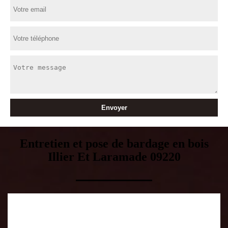
Entretien et pose de bardage en bois
Illier Et Laramade 09220