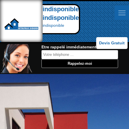
indisponible
indisponible
indisponible
Devis Gratuit
Etre rappelé immédiatement: