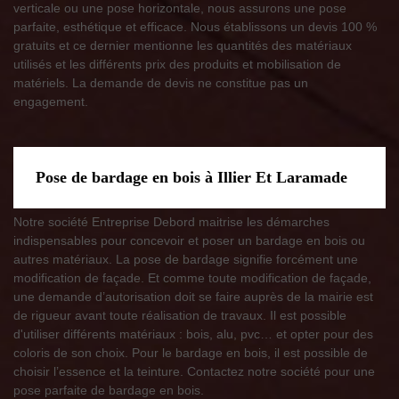
verticale ou une pose horizontale, nous assurons une pose
parfaite, esthétique et efficace. Nous établissons un devis 100 %
gratuits et ce dernier mentionne les quantités des matériaux
utilisés et les différents prix des produits et mobilisation de
matériels. La demande de devis ne constitue pas un
engagement.
Pose de bardage en bois à Illier Et Laramade
Notre société Entreprise Debord maitrise les démarches
indispensables pour concevoir et poser un bardage en bois ou
autres matériaux. La pose de bardage signifie forcément une
modification de façade. Et comme toute modification de façade,
une demande d’autorisation doit se faire auprès de la mairie est
de rigueur avant toute réalisation de travaux. Il est possible
d'utiliser différents matériaux : bois, alu, pvc… et opter pour des
coloris de son choix. Pour le bardage en bois, il est possible de
choisir l’essence et la teinture. Contactez notre société pour une
pose parfaite de bardage en bois.