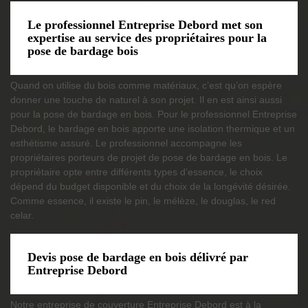
Le professionnel Entreprise Debord met son
expertise au service des propriétaires pour la
pose de bardage bois
Quand on utilise du bois comme matériaux, c’est qu’on espère
donner une touche de naturel à son projet. Il en est ainsi aussi
pour la pose de bardage en bois. Pour le professionnel Entreprise
Debord, le bardage en bois apporte une isolation thermique et un
esthétisme assuré. Le professionnel accompagne les
propriétaires porteurs de projet de pose de bardage en bois. Le
propriétaire opte entre différents types d’essence, le choix
dépend du budget disponible et du choix de la longévité désirée.
Comme essence, il existe le pin, le mélèze, le douglas, le red
celar.
Devis pose de bardage en bois délivré par
Entreprise Debord
Notre entreprise de couverture Entreprise Debord est à la