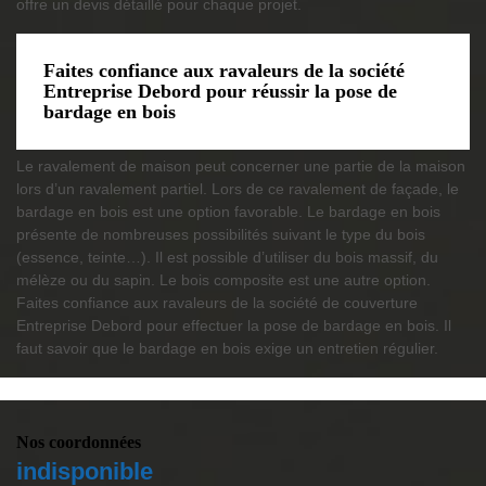
offre un devis détaillé pour chaque projet.
Faites confiance aux ravaleurs de la société
Entreprise Debord pour réussir la pose de
bardage en bois
Le ravalement de maison peut concerner une partie de la maison
lors d’un ravalement partiel. Lors de ce ravalement de façade, le
bardage en bois est une option favorable. Le bardage en bois
présente de nombreuses possibilités suivant le type du bois
(essence, teinte…). Il est possible d’utiliser du bois massif, du
mélèze ou du sapin. Le bois composite est une autre option.
Faites confiance aux ravaleurs de la société de couverture
Entreprise Debord pour effectuer la pose de bardage en bois. Il
faut savoir que le bardage en bois exige un entretien régulier.
Nos coordonnées
indisponible