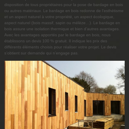
disposition de tous propriétaires pour la pose de bardage en bois
ou autres matériaux. Le bardage en bois redonne de l’esthétisme
et un aspect naturel à votre propriété, un aspect écologique,
aspect naturel (bois massif, sapin ou mélèze…). Le bardage en
bois assure une isolation thermique et bien d’autres avantages.
Avec les avantages apportés par le bardage en bois, nous
établissons un devis 100 % gratuit. Il indique les prix des
différents éléments choisis pour réaliser votre projet. Le devis
s’obtient sur demande qui n’engage pas.