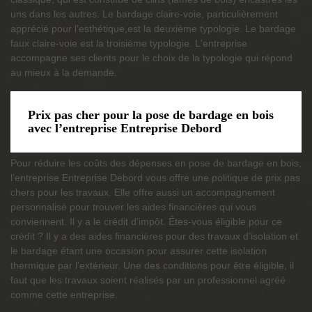
uns dans les autres. Le bardage claire-voie, particulièrement
apprécié pour l’esthétique,est la deuxième typologie. Le bardage
faux claire-voie est la troisième typologie. L'entreprise
accompagne ses clients pour le choix de la typologie qui répond
au mieux à la demande.
Prix pas cher pour la pose de bardage en bois
avec l’entreprise Entreprise Debord
Pour réduire les coûts des dépenses en pose de bardage en bois,
l’entreprise Entreprise Debord vous offre une politique de prix pas
chers pour les travaux. Elle offre aussi un accompagnement
personnalisé pour trouver les aides financières qui vous
conviennent. Il y a le crédit d’impôt. Êtes-vous éligible pour ce
crédit ? Il y a des aides financières pour des travaux d’isolation et
le bardage étant une occasion pour assurer cette isolation
thermique par l’extérieur. Une des conditions pour être éligible, il
faut que les travaux soient réalisés par un professionnel agréé
comme cette entreprise.