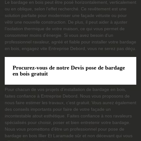
Le bardage en bois peut être posé horizontalement, verticalement
ou en oblique, selon l’effet recherché. Ce revêtement est une
solution parfaite pour moderniser une façade vétuste ou pour
vêtir une nouvelle construction. De plus, il peut aider à ajuster
l’isolation thermique de votre maison, ce qui vous permet de
consommer moins d’énergie. Si vous avez besoin d’un
professionnel ravaleur, agréé et fiable pour installer votre bardage
en bois, engagez vite Entreprise Debord, vous ne serez pas déçu.
Procurez-vous de notre Devis pose de bardage
en bois gratuit
Pour chacun de vos projets d’installation de bardage en bois,
faites confiance à Entreprise Debord. Nous vous proposons de
nous faire estimer les travaux, c’est gratuit. Vous aurez également
des conseils importants pour faire de votre façade un
incontestable atout esthétique. Faites confiance à nos ravaleurs
spécialisés pour choisir, poser et bien entretenir votre bardage.
Nous vous promettons d’être un professionnel pour pose de
bardage en bois Illier Et Laramade sûr et non décevant qui vous