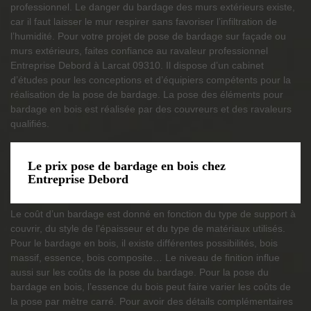
professionnel. Le danger du bardage des murs extérieurs existe,
car il faut laisser le mur respirer sans favoriser l’infiltration de
l’humidité. Pour votre projet de pose de bardage sur façade ou
murs extérieurs, faites confiance au ravaleur professionnel
Entreprise Debord à Larcat 09310. Il dispose d’un cabinet
d’études pour les conceptions et d’équipiers compétents pour la
réalisation de la pose de bardage. La pose des éléments pour
bardage en bois est réalisée par des couvreurs et des ravaleurs
qualifiés.
Le prix pose de bardage en bois chez
Entreprise Debord
Le coût d’un bardage est donné en fonction du type de support à
couvrir, du style de l’épaisseur et du type de matériaux utilisés.
Pour le bardage en bois, il existe différentes possibilités, bois
massif, essence, bois composite… Le niveau de finition influe
aussi sur les coûts de la pose du bardage. Pour la pose du
bardage en bois, l’essence du bois peut faire varier les coûts de
la pose par mètre carré. Pour avoir des détails complémentaires