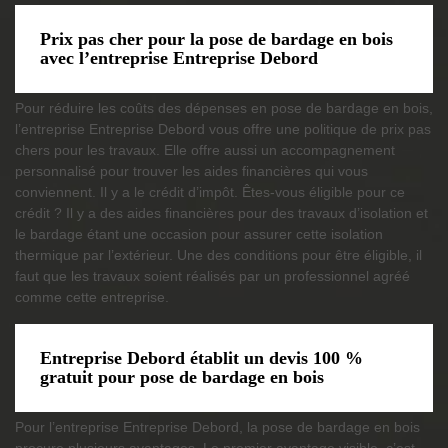
Prix pas cher pour la pose de bardage en bois
avec l’entreprise Entreprise Debord
Pour réduire les coûts des dépenses en pose de bardage en bois,
l’entreprise Entreprise Debord vous offre une politique de prix pas
chers pour les travaux. Elle offre aussi un accompagnement
personnalisé pour trouver les aides financières qui vous
conviennent. Il y a le crédit d’impôt. Êtes-vous éligible pour ce
crédit ? Il y a des aides financières pour des travaux d’isolation et
le bardage étant une occasion pour assurer cette isolation
thermique par l’extérieur. Une des conditions pour être éligible, il
faut que les travaux soient réalisés par un professionnel agréé
comme cette entreprise.
Entreprise Debord établit un devis 100 %
gratuit pour pose de bardage en bois
Pour l’entreprise Entreprise Debord, la pose de bardage en bois
procure plusieurs avantages. Le premier avantage visible, c’est