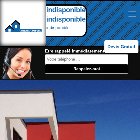
indisponible
indisponible
indisponible
Devis Gratuit
Etre rappelé immédiatement: