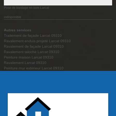
Pose de bardage en bois Larcat
indisponible
Autres services
Traitement de façade Larcat 09310
Ravalement enduis projeté Larcat 09310
Ravalement de façade Larcat 09310
Ravalement taloché Larcat 09310
Peinture maison Larcat 09310
Ravalement Larcat 09310
Peinture mur extérieur Larcat 09310