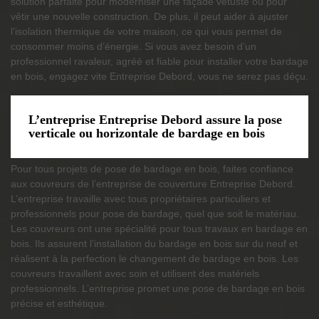
solution parfaite pour moderniser une façade vétuste ou pour
vêtir une nouvelle construction. De plus, il peut aider à ajuster
l’isolation thermique de votre maison, ce qui vous permet de
consommer moins d’énergie. Si vous avez besoin d’un
professionnel ravaleur, agréé et fiable pour installer votre bardage
en bois, engagez vite Entreprise Debord, vous ne serez pas déçu.
L’entreprise Entreprise Debord assure la pose
verticale ou horizontale de bardage en bois
Pour tous projets de pose de bardage en bois, faites confiance
aux couvreurs de l’entreprise de couverture Entreprise Debord.
L’entreprise travaille avec tous propriétaires particuliers et
professionnels pour pose de bardage, quel que soit le matériau.
Les couvreurs ont une spécialité pour tous travaux en bardage en
bois. Ils assurent l’installation du bardage en bois sur du neuf et
réalisent à la perfection le changement de bardage en bois. Les
couvreurs travaillent avec soin et utilisent des matériels
professionnels. L’entreprise promet une pose de bardage en bois
précise et esthétique.