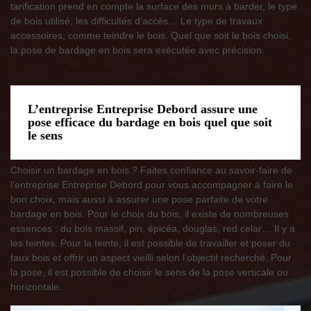
tarification prend en compte la surface des murs à barder, le type
de bois utilisé, les difficultés d’accès… Le type de travaux
accessoires, comme teindre le bois. Quel que soit le bois choisi,
la pose de bardage en bois sera exécutée avec précision.
L’entreprise Entreprise Debord assure une
pose efficace du bardage en bois quel que soit
le sens
Choisir un bardage en bois ? Faites confiance au savoir-faire de
l’entreprise Entreprise Debord pour vous accompagner à faire le
bon choix, mais aussi à assurer une pose parfaite de votre
bardage en bois. Pour le choix du bois, il existe de nombreuses
essences : du bois massif, pin, épicéa, douglas, red celar… Il y a
les teintes. Pour la teinte, il est possible de travailler et poser du
faux bois et offrir un aspect vieilli selon l’objectif recherché. Pour
la pose, il est possible de choisir le sens de la pose verticale ou
horizontale.