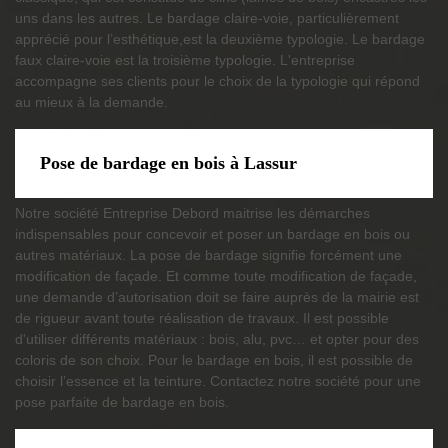
uns dans les autres. Le bardage claire-voie, particulièrement
apprécié pour l’esthétique,est la deuxième typologie. Le bardage
faux claire-voie est la troisième typologie. L'entreprise
accompagne ses clients pour le choix de la typologie qui répond
au mieux à la demande.
Pose de bardage en bois à Lassur
Notre société Entreprise Debord maitrise les démarches
indispensables pour concevoir et poser un bardage en bois ou
autres matériaux. La pose de bardage signifie forcément une
modification de façade. Et comme toute modification de façade,
une demande d’autorisation doit se faire auprès de la mairie est
de rigueur avant toute réalisation de travaux. Il est possible
d'utiliser différents matériaux : bois, alu, pvc… et opter pour des
coloris de son choix. Pour le bardage en bois, il est possible de
choisir l’essence et la teinture. Contactez notre société pour une
pose parfaite de bardage en bois.