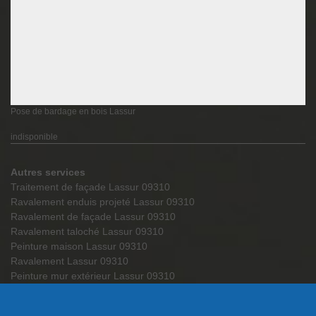
Pose de bardage en bois Lassur
indisponible
Autres services
Traitement de façade Lassur 09310
Ravalement enduis projeté Lassur 09310
Ravalement de façade Lassur 09310
Ravalement taloché Lassur 09310
Peinture maison Lassur 09310
Ravalement Lassur 09310
Peinture mur extérieur Lassur 09310