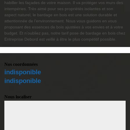
habiller les façades de votre maison. Il va protéger vos murs des
intempéries. Très aimé pour ses propriétés isolantes et son
aspect naturel, le bardage en bois est une solution durable et
attentionnée de l’environnement. Nous vous guidons en vous
proposant des essences de bois ajustées à vos envies et à votre
budget. Et n’oubliez pas, notre tarif pose de bardage en bois chez
Entreprise Debord est veillé à être le plus compétitif possible.
Nos coordonnées
indisponible
indisponible
Nous localiser