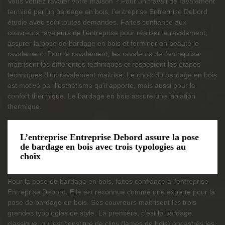
Vous voulez ravaler votre maison ? Pour un travail de ravalement
terminé par un bardage en bois, l’entreprise Entreprise Debord
étudie avec soin toutes demandes. Faites confiance aux
couvreurs ravaleurs de l’entreprise pour réaliser le ravalement,
assurer la pose de bardage en bois et terminer en beauté le
ravalement. Pour le ravalement, les ravaleurs de l’entreprise
maitrisent les différentes techniques et respectent les étapes
techniques d’un ravalement maitrisé. Le choix du bardage en bois
est motivé par l’esthétisme qu’il apporte, mais aussi pour le
confort thermique. Le bardage en bois assure une isolation
thermique.
L’entreprise Entreprise Debord assure la pose
de bardage en bois avec trois typologies au
choix
Pour la pose de bardage en bois, faites confiance à l’entreprise
Entreprise Debord. Elle est reconnue comme une experte pour la
pose de bardage en bois. Ses couvreurs maitrisent les trois
grandes typologies de style. La première, c’est le bardage
classique, qui est constitué de clins (lames de bois) encastrés les