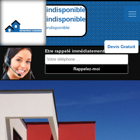
indisponible
indisponible
indisponible
Devis Gratuit
Etre rappelé immédiatement: