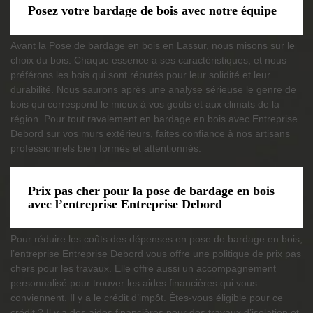
Posez votre bardage de bois avec notre équipe
Avant la Pose de bardage en bois en Lassur, nous misons sur le
choix du bois. Chaque essence a ses caractéristiques, et nous
préférons les bois qui sont réputés pour leur solidité et leur
durabilité. Nous saurons après une analyse sérieuse le genre de
bois qui correspond le mieux à vos goûts et aux climats de la
région. Pour tout ravalement en bardage en bois avec Entreprise
Debord sur vos murs extérieurs, faites confiance à nos artisans
professionnels bien formés et attentionnés.
Prix pas cher pour la pose de bardage en bois
avec l’entreprise Entreprise Debord
Pour réduire les coûts des dépenses en pose de bardage en bois,
l’entreprise Entreprise Debord vous offre une politique de prix pas
chers pour les travaux. Elle offre aussi un accompagnement
personnalisé pour trouver les aides financières qui vous
conviennent. Il y a le crédit d’impôt. Êtes-vous éligible pour ce
crédit ? Il y a des aides financières pour des travaux d’isolation et