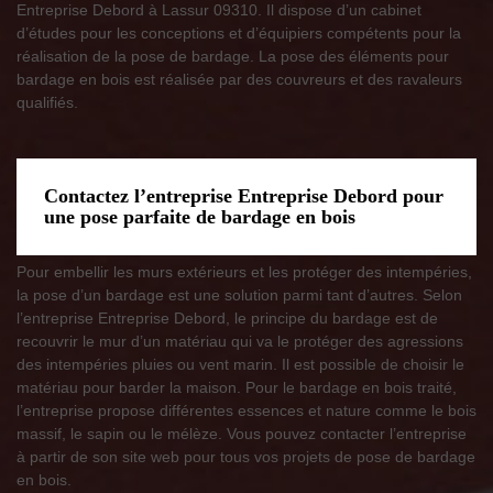
Entreprise Debord à Lassur 09310. Il dispose d’un cabinet
d’études pour les conceptions et d’équipiers compétents pour la
réalisation de la pose de bardage. La pose des éléments pour
bardage en bois est réalisée par des couvreurs et des ravaleurs
qualifiés.
Contactez l’entreprise Entreprise Debord pour
une pose parfaite de bardage en bois
Pour embellir les murs extérieurs et les protéger des intempéries,
la pose d’un bardage est une solution parmi tant d’autres. Selon
l’entreprise Entreprise Debord, le principe du bardage est de
recouvrir le mur d’un matériau qui va le protéger des agressions
des intempéries pluies ou vent marin. Il est possible de choisir le
matériau pour barder la maison. Pour le bardage en bois traité,
l’entreprise propose différentes essences et nature comme le bois
massif, le sapin ou le mélèze. Vous pouvez contacter l’entreprise
à partir de son site web pour tous vos projets de pose de bardage
en bois.