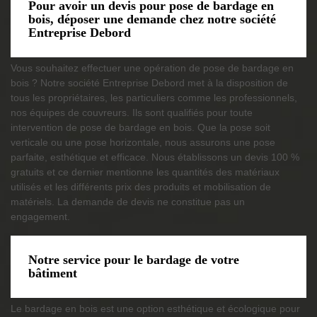
Pour avoir un devis pour pose de bardage en
bois, déposer une demande chez notre société
Entreprise Debord
Vous souhaitez effectuer une opération de pose de bardage en
bois ? Notre société Entreprise Debord met à la disposition de
tous les propriétaires, les particuliers comme les professionnels,
nos équipes de couvreurs. Ils sont qualifiés pour toute
intervention de pose de bardage en bois. Que la pose soit
verticale ou une pose horizontale, nous assurons une pose
parfaite, esthétique et efficace. Nous établissons un devis 100 %
gratuits et ce dernier mentionne les quantités des matériaux
utilisés et les différents prix des produits et mobilisation de
matériels. La demande de devis ne constitue pas un
engagement.
Notre service pour le bardage de votre
bâtiment
Le bardage en bois est une option esthétique et écologique pour