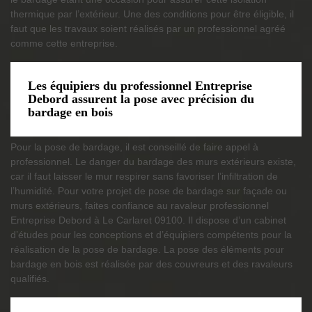
thermique par l’extérieur. Une des conditions pour être éligible, il
faut que les travaux soient réalisés par un professionnel agréé
comme cette entreprise.
Les équipiers du professionnel Entreprise
Debord assurent la pose avec précision du
bardage en bois
Pour la pose de bardage, il est conseillé de faire appel à
professionnel. Le danger du bardage des murs extérieurs existe,
car il faut laisser le mur respirer sans favoriser l’infiltration de
l’humidité. Pour votre projet de pose de bardage sur façade ou
murs extérieurs, faites confiance au ravaleur professionnel
Entreprise Debord à Le Carlaret 09100. Il dispose d’un cabinet
d’études pour les conceptions et d’équipiers compétents pour la
réalisation de la pose de bardage. La pose des éléments pour
bardage en bois est réalisée par des couvreurs et des ravaleurs
qualifiés.