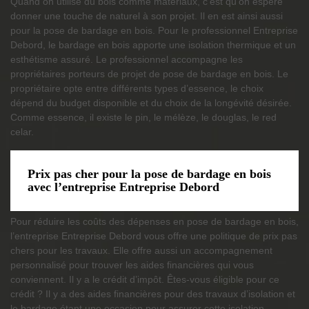
Quand on utilise du bois comme matériaux, c’est qu’on espère
donner une touche de naturel à son projet. Il en est ainsi aussi
pour la pose de bardage en bois. Pour le professionnel Entreprise
Debord, le bardage en bois apporte une isolation thermique et un
esthétisme assuré. Le professionnel accompagne les
propriétaires porteurs de projet de pose de bardage en bois. Le
propriétaire opte entre différents types d’essence, le choix
dépend du budget disponible et du choix de la longévité désirée.
Comme essence, il existe le pin, le mélèze, le douglas, le red
celar.
Prix pas cher pour la pose de bardage en bois
avec l’entreprise Entreprise Debord
Pour réduire les coûts des dépenses en pose de bardage en bois,
l’entreprise Entreprise Debord vous offre une politique de prix pas
chers pour les travaux. Elle offre aussi un accompagnement
personnalisé pour trouver les aides financières qui vous
conviennent. Il y a le crédit d’impôt. Êtes-vous éligible pour ce
crédit ? Il y a des aides financières pour des travaux d’isolation et
le bardage étant une occasion pour assurer cette isolation