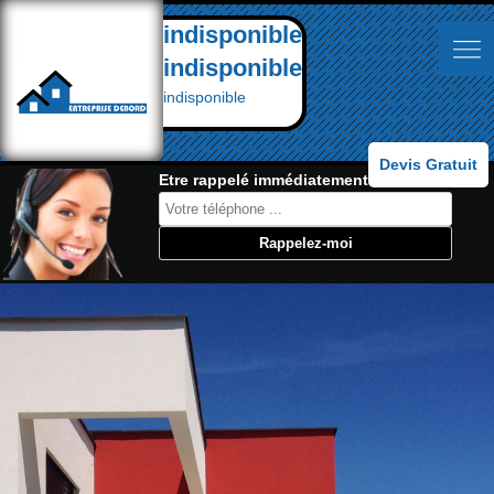
indisponible
indisponible
indisponible
Devis Gratuit
Etre rappelé immédiatement: