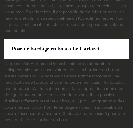
essences : du bois massif, pin, épicéa, douglas, red celar… Il y a
les teintes. Pour la teinte, il est possible de travailler et poser du
faux bois et offrir un aspect vieilli selon l’objectif recherché. Pour
la pose, il est possible de choisir le sens de la pose verticale ou
horizontale.
Pose de bardage en bois à Le Carlaret
Notre société Entreprise Debord maitrise les démarches
indispensables pour concevoir et poser un bardage en bois ou
autres matériaux. La pose de bardage signifie forcément une
modification de façade. Et comme toute modification de façade,
une demande d’autorisation doit se faire auprès de la mairie est
de rigueur avant toute réalisation de travaux. Il est possible
d'utiliser différents matériaux : bois, alu, pvc… et opter pour des
coloris de son choix. Pour le bardage en bois, il est possible de
choisir l’essence et la teinture. Contactez notre société pour une
pose parfaite de bardage en bois.