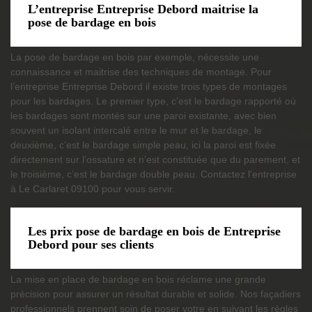
L’entreprise Entreprise Debord maitrise la
pose de bardage en bois
La pose de bardage en bois par exemple, nécessite une
connaissance et maitrise des techniques de montage. Pour
l’entreprise Entreprise Debord il existe trois types de montages
pour les bardages. Le premier type, c’est le bardage rapporté où
les bardages sont montés sur une paroi existante, avec bien
souvent un isolant intercalé entre le mur et le bardage, le
deuxième, c’est le bardage simple peau, ici la paroi est fixée
directement sur l’ossature et n’est constituée que du parement, et
le troisième, c’est le bardage double peau. Contactez l'entreprise
à Le Carlaret 09100 pour vous servir.
Les prix pose de bardage en bois de Entreprise
Debord pour ses clients
La mise en place de bardage en bois réclame une grande
précision pour assurer un résultat durable et solide. Nos façadiers
professionnels prennent soin de poser votre en suivant les règles