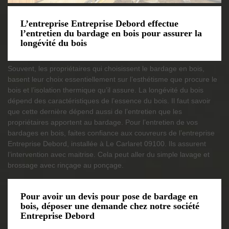
L’entreprise Entreprise Debord effectue
l’entretien du bardage en bois pour assurer la
longévité du bois
Souvent, les propriétaires qui choisissent le bardage en bois,
basent leur choix essentiellement sur l’esthétisme que procure le
bois et l’isolation thermique qu’il assure. La longévité du bois
dépend des caractéristiques de l’essence du bois. Il faut savoir
que cette dernière dépend aussi de l’entretien que les
propriétaires apportent au bardage. Pour l’entretien de vos
bardages en bois, faites confiance aux couvreurs de l’entreprise
Entreprise Debord, installée à Le Carlaret 09100. Ils assurent
l’intervention avec maitrise. Cela peut aller du simple lavage et
brossage avec rinçage au ponçage.
Pour avoir un devis pour pose de bardage en
bois, déposer une demande chez notre société
Entreprise Debord