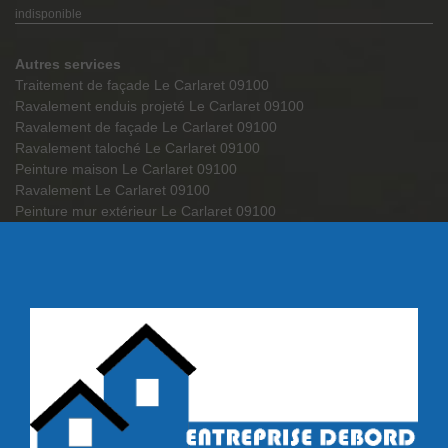
indisponible
Autres services
Traitement de façade Le Carlaret 09100
Ravalement enduis projeté Le Carlaret 09100
Ravalement de façade Le Carlaret 09100
Ravalement taloché Le Carlaret 09100
Peinture maison Le Carlaret 09100
Ravalement Le Carlaret 09100
Peinture mur extérieur Le Carlaret 09100