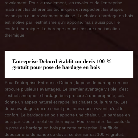
ravalement. Pour le ravalement, les ravaleurs de l’entreprise
maitrisent les différentes techniques et respectent les étapes
techniques d’un ravalement maitrisé. Le choix du bardage en bois
est motivé par l’esthétisme qu’il apporte, mais aussi pour le
confort thermique. Le bardage en bois assure une isolation
thermique.
Entreprise Debord établit un devis 100 %
gratuit pour pose de bardage en bois
Pour l’entreprise Entreprise Debord, la pose de bardage en bois
procure plusieurs avantages. Le premier avantage visible, c’est
l’esthétisme que le bardage bois procure à une propriété, cela
donne un aspect naturel et rappel les chalets ou la ruralité. Les
deux avantages qui ne soient pas, mais qui se vivent, c’est le
confort. Le bardage en bois apporte une chaleur. Le bardage en
bois participe à l’isolation thermique. Pour connaître les coûts de
la pose de bardage en bois par cette entreprise, il suffit de
déposer une demande de devis, ce dernier est 100 % gratuit.