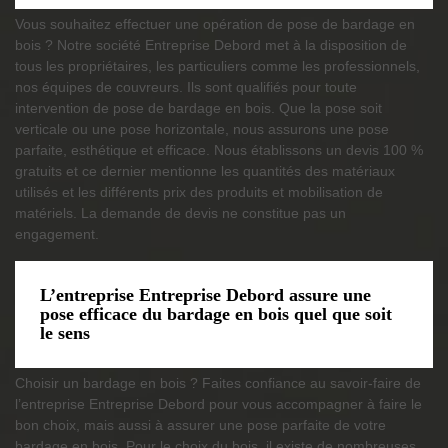
Vous souhaitez effectuer une opération de pose de bardage en
bois ? Notre société Entreprise Debord met à la disposition de
tous les propriétaires, les particuliers comme les professionnels,
nos équipes de couvreurs. Ils sont qualifiés pour toute
intervention de pose de bardage en bois. Que la pose soit
verticale ou une pose horizontale, nous assurons une pose
parfaite, esthétique et efficace. Nous établissons un devis 100 %
gratuits et ce dernier mentionne les quantités des matériaux
utilisés et les différents prix des produits et mobilisation de
matériels. La demande de devis ne constitue pas un
engagement.
L’entreprise Entreprise Debord assure une
pose efficace du bardage en bois quel que soit
le sens
Choisir un bardage en bois ? Faites confiance au savoir-faire de
l’entreprise Entreprise Debord pour vous accompagner à faire le
bon choix, mais aussi à assurer une pose parfaite de votre
bardage en bois. Pour le choix du bois, il existe de nombreuses