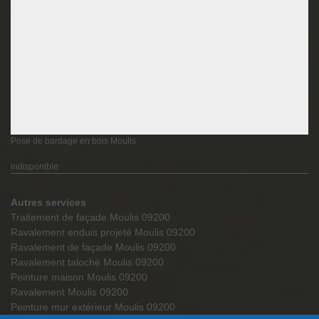
Pose de bardage en bois Moulis
indisponible
Autres services
Traitement de façade Moulis 09200
Ravalement enduis projeté Moulis 09200
Ravalement de façade Moulis 09200
Ravalement taloché Moulis 09200
Peinture maison Moulis 09200
Ravalement Moulis 09200
Peinture mur extérieur Moulis 09200