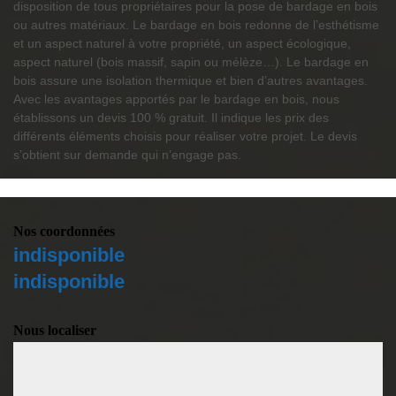
disposition de tous propriétaires pour la pose de bardage en bois
ou autres matériaux. Le bardage en bois redonne de l’esthétisme
et un aspect naturel à votre propriété, un aspect écologique,
aspect naturel (bois massif, sapin ou mélèze…). Le bardage en
bois assure une isolation thermique et bien d’autres avantages.
Avec les avantages apportés par le bardage en bois, nous
établissons un devis 100 % gratuit. Il indique les prix des
différents éléments choisis pour réaliser votre projet. Le devis
s’obtient sur demande qui n’engage pas.
Nos coordonnées
indisponible
indisponible
Nous localiser