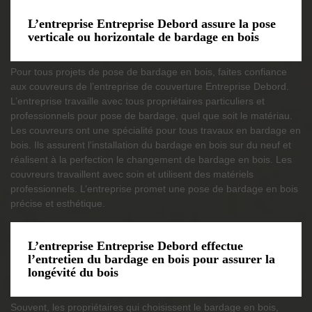
L’entreprise Entreprise Debord assure la pose
verticale ou horizontale de bardage en bois
Pour tous projets de pose de bardage en bois, faites confiance
aux couvreurs de l’entreprise de couverture Entreprise Debord.
L’entreprise travaille avec tous propriétaires particuliers et
professionnels pour pose de bardage, quel que soit le matériau.
Les couvreurs ont une spécialité pour tous travaux en bardage en
bois. Ils assurent l’installation du bardage en bois sur du neuf et
réalisent à la perfection le changement de bardage en bois. Les
couvreurs travaillent avec soin et utilisent des matériels
professionnels. L’entreprise promet une pose de bardage en bois
précise et esthétique.
L’entreprise Entreprise Debord effectue
l’entretien du bardage en bois pour assurer la
longévité du bois
Souvent, les propriétaires qui choisissent le bardage en bois,