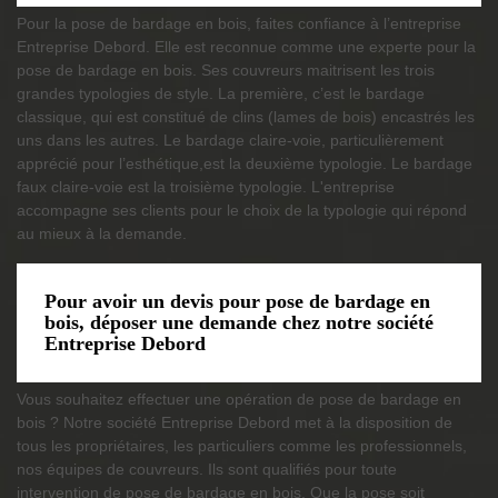
Pour la pose de bardage en bois, faites confiance à l’entreprise
Entreprise Debord. Elle est reconnue comme une experte pour la
pose de bardage en bois. Ses couvreurs maitrisent les trois
grandes typologies de style. La première, c’est le bardage
classique, qui est constitué de clins (lames de bois) encastrés les
uns dans les autres. Le bardage claire-voie, particulièrement
apprécié pour l’esthétique,est la deuxième typologie. Le bardage
faux claire-voie est la troisième typologie. L'entreprise
accompagne ses clients pour le choix de la typologie qui répond
au mieux à la demande.
Pour avoir un devis pour pose de bardage en
bois, déposer une demande chez notre société
Entreprise Debord
Vous souhaitez effectuer une opération de pose de bardage en
bois ? Notre société Entreprise Debord met à la disposition de
tous les propriétaires, les particuliers comme les professionnels,
nos équipes de couvreurs. Ils sont qualifiés pour toute
intervention de pose de bardage en bois. Que la pose soit