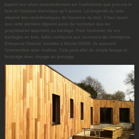
basent leur choix essentiellement sur l’esthétisme que procure le
bois et l’isolation thermique qu’il assure. La longévité du bois
dépend des caractéristiques de l’essence du bois. Il faut savoir
que cette dernière dépend aussi de l’entretien que les
propriétaires apportent au bardage. Pour l’entretien de vos
bardages en bois, faites confiance aux couvreurs de l’entreprise
Entreprise Debord, installée à Moulis 09200. Ils assurent
l’intervention avec maitrise. Cela peut aller du simple lavage et
brossage avec rinçage au ponçage.