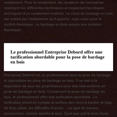
ravalement. Pour le ravalement, les ravaleurs de l’entreprise
maitrisent les différentes techniques et respectent les étapes
techniques d’un ravalement maitrisé. Le choix du bardage en bois
est motivé par l’esthétisme qu’il apporte, mais aussi pour le
confort thermique. Le bardage en bois assure une isolation
thermique.
Le professionnel Entreprise Debord offre une
tarification abordable pour la pose de bardage
en bois
Entreprise Debord est un professionnel pour la pose de bardage
et spécialisée en pose de bardage en bois. Il se met à la
disposition de tous les propriétaires pour des interventions en
pose de bardage en bois. Concernant la pose de bardage en
bois, le professionnel offre une tarification abordable. La
tarification prend en compte la surface des murs à barder, le type
de bois utilisé, les difficultés d’accès… Le type de travaux
accessoires, comme teindre le bois. Quel que soit le bois choisi,