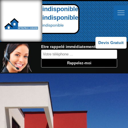
indisponible
indisponible
indisponible
Devis Gratuit
Etre rappelé immédiatement: