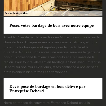
Posez votre bardage de bois avec notre équipe
Avant la Pose de bardage en bois en Moulis, nous misons sur le
choix du bois. Chaque essence a ses caractéristiques, et nous
préférons les bois qui sont réputés pour leur solidité et leur
durabilité. Nous saurons après une analyse sérieuse le genre de
bois qui correspond le mieux à vos goûts et aux climats de la
région. Pour tout ravalement en bardage en bois avec Entreprise
Debord sur vos murs extérieurs, faites confiance à nos artisans
professionnels bien formés et attentionnés.
Devis pose de bardage en bois délivré par
Entreprise Debord
Notre entreprise de couverture Entreprise Debord est à la