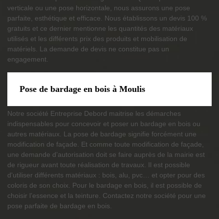
verticale ou une pose horizontale, nous assurons une pose
parfaite, esthétique et efficace. Nous établissons un devis 100 %
gratuits et ce dernier mentionne les quantités des matériaux
utilisés et les différents prix des produits et mobilisation de
matériels. La demande de devis ne constitue pas un
engagement.
Pose de bardage en bois à Moulis
Notre société Entreprise Debord maitrise les démarches
indispensables pour concevoir et poser un bardage en bois ou
autres matériaux. La pose de bardage signifie forcément une
modification de façade. Et comme toute modification de façade,
une demande d’autorisation doit se faire auprès de la mairie est
de rigueur avant toute réalisation de travaux. Il est possible
d'utiliser différents matériaux : bois, alu, pvc… et opter pour des
coloris de son choix. Pour le bardage en bois, il est possible de
choisir l’essence et la teinture. Contactez notre société pour une
pose parfaite de bardage en bois.