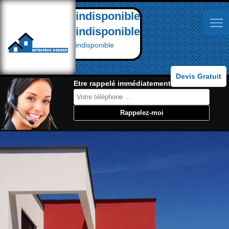
indisponible
indisponible
indisponible
Devis Gratuit
Etre rappelé immédiatement: