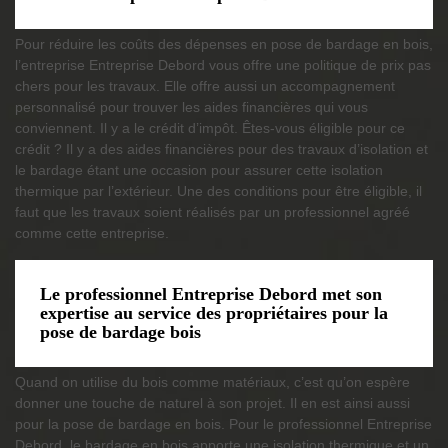
Pour réduire les coûts des dépenses en pose de bardage en bois,
l’entreprise Entreprise Debord vous offre une politique de prix pas
chers pour les travaux. Elle offre aussi un accompagnement
personnalisé pour trouver les aides financières qui vous
conviennent. Il y a le crédit d’impôt. Êtes-vous éligible pour ce
crédit ? Il y a des aides financières pour des travaux d’isolation et
le bardage étant une occasion pour assurer cette isolation
thermique par l’extérieur. Une des conditions pour être éligible, il
faut que les travaux soient réalisés par un professionnel agréé
comme cette entreprise.
Le professionnel Entreprise Debord met son
expertise au service des propriétaires pour la
pose de bardage bois
Quand on utilise du bois comme matériaux, c’est qu’on espère
donner une touche de naturel à son projet. Il en est ainsi aussi
pour la pose de bardage en bois. Pour le professionnel Entreprise
Debord, le bardage en bois apporte une isolation thermique et un