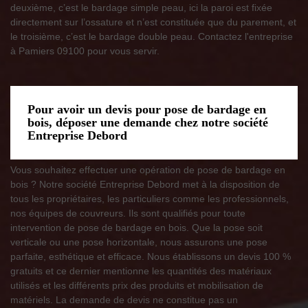
deuxième, c’est le bardage simple peau, ici la paroi est fixée
directement sur l’ossature et n’est constituée que du parement, et
le troisième, c’est le bardage double peau. Contactez l'entreprise
à Pamiers 09100 pour vous servir.
Pour avoir un devis pour pose de bardage en
bois, déposer une demande chez notre société
Entreprise Debord
Vous souhaitez effectuer une opération de pose de bardage en
bois ? Notre société Entreprise Debord met à la disposition de
tous les propriétaires, les particuliers comme les professionnels,
nos équipes de couvreurs. Ils sont qualifiés pour toute
intervention de pose de bardage en bois. Que la pose soit
verticale ou une pose horizontale, nous assurons une pose
parfaite, esthétique et efficace. Nous établissons un devis 100 %
gratuits et ce dernier mentionne les quantités des matériaux
utilisés et les différents prix des produits et mobilisation de
matériels. La demande de devis ne constitue pas un