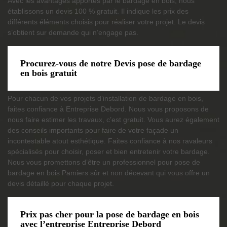
Avec les avantages apportés par le bardage en bois, nous
établissons un devis 100 % gratuit. Il indique les prix des
différents éléments choisis pour réaliser votre projet. Le devis
s’obtient sur demande qui n’engage pas.
Procurez-vous de notre Devis pose de bardage
en bois gratuit
Pour chacun de vos projets d’installation de bardage en bois,
faites confiance à Entreprise Debord. Nous vous proposons de
nous faire estimer les travaux, c’est gratuit. Vous aurez également
des conseils importants pour faire de votre façade un
incontestable atout esthétique. Faites confiance à nos ravaleurs
spécialisés pour choisir, poser et bien entretenir votre bardage.
Nous vous promettons d’être un professionnel pour pose de
bardage en bois Pamiers sûr et non décevant qui vous offre un
devis détaillé pour chaque projet.
Prix pas cher pour la pose de bardage en bois
avec l’entreprise Entreprise Debord