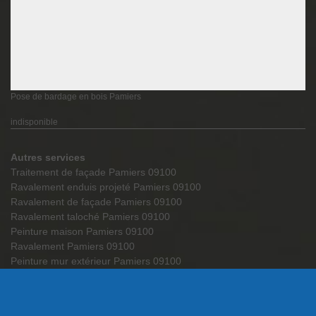
Pose de bardage en bois Pamiers
indisponible
Autres services
Traitement de façade Pamiers 09100
Ravalement enduis projeté Pamiers 09100
Ravalement de façade Pamiers 09100
Ravalement taloché Pamiers 09100
Peinture maison Pamiers 09100
Ravalement Pamiers 09100
Peinture mur extérieur Pamiers 09100