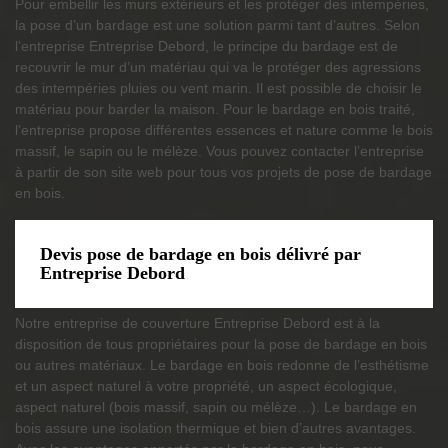
Pour embellir les murs extérieurs et les protéger des intempéries,
la pose d’un bardage est une solution parmi tant d’autres. Selon
l’entreprise Entreprise Debord, le principe du bardage est de
recouvrir le mur d’un matériau qui va le protéger des agressions
des intempéries pluies ou vent marin. Il est possible de choisir le
matériau pour barder la maison. Pour le bardage en bois traité,
l’entreprise propose différentes essences et nature comme le bois
massif, le sapin ou le mélèze. Vous pouvez contacter l’entreprise
à partir de son site web pour tous vos projets de pose de bardage
en bois.
Devis pose de bardage en bois délivré par
Entreprise Debord
Notre entreprise de couverture Entreprise Debord est à la
disposition de tous propriétaires pour la pose de bardage en bois
ou autres matériaux. Le bardage en bois redonne de l’esthétisme
et un aspect naturel à votre propriété, un aspect écologique,
aspect naturel (bois massif, sapin ou mélèze…). Le bardage en
bois assure une isolation thermique et bien d’autres avantages.