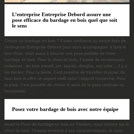
L’entreprise Entreprise Debord assure une
pose efficace du bardage en bois quel que soit
le sens
Choisir un bardage en bois ? Faites confiance au savoir-faire de
l’entreprise Entreprise Debord pour vous accompagner à faire le
bon choix, mais aussi à assurer une pose parfaite de votre
bardage en bois. Pour le choix du bois, il existe de nombreuses
essences : du bois massif, pin, épicéa, douglas, red celar… Il y a
les teintes. Pour la teinte, il est possible de travailler et poser du
faux bois et offrir un aspect vieilli selon l’objectif recherché. Pour
la pose, il est possible de choisir le sens de la pose verticale ou
horizontale.
Posez votre bardage de bois avec notre équipe
Avant la Pose de bardage en bois en Pamiers, nous misons sur le
choix du bois. Chaque essence a ses caractéristiques, et nous