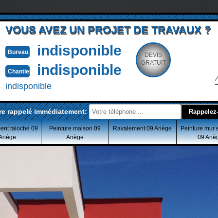
VOUS AVEZ UN PROJET DE TRAVAUX ?
indisponible
Bureau
DEVIS
GRATUIT
indisponible
Chantier
indisponible
re rappelé immédiatement:
ent taloché 09
Peinture maison 09
Ravalement 09 Ariège
Peinture mur 
Ariège
Ariège
09 Ariè