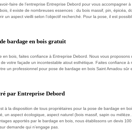
avoir-faire de l’entreprise Entreprise Debord pour vous accompagner à 
ois, il existe de nombreuses essences : du bois massif, pin, épicéa, dougl
rir un aspect vieilli selon l’objectif recherché. Pour la pose, il est possi
de bardage en bois gratuit
e en bois, faites confiance à Entreprise Debord. Nous vous proposons de
de votre façade un incontestable atout esthétique. Faites confiance à n
tre un professionnel pour pose de bardage en bois Saint Amadou sûr et
vré par Entreprise Debord
st à la disposition de tous propriétaires pour la pose de bardage en b
été, un aspect écologique, aspect naturel (bois massif, sapin ou mélèz
tages apportés par le bardage en bois, nous établissons un devis 100 % 
nt sur demande qui n’engage pas.