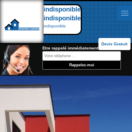
indisponible
indisponible
indisponible
Devis Gratuit
Etre rappelé immédiatement: