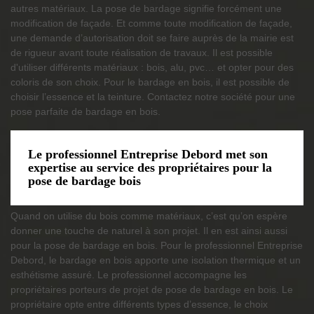
autres matériaux. La pose de bardage signifie forcément une
modification de façade. Et comme toute modification de façade,
une demande d’autorisation doit se faire auprès de la mairie est
de rigueur avant toute réalisation de travaux. Il est possible
d'utiliser différents matériaux : bois, alu, pvc… et opter pour des
coloris de son choix. Pour le bardage en bois, il est possible de
choisir l’essence et la teinture. Contactez notre société pour une
pose parfaite de bardage en bois.
Le professionnel Entreprise Debord met son
expertise au service des propriétaires pour la
pose de bardage bois
Quand on utilise du bois comme matériaux, c’est qu’on espère
donner une touche de naturel à son projet. Il en est ainsi aussi
pour la pose de bardage en bois. Pour le professionnel Entreprise
Debord, le bardage en bois apporte une isolation thermique et un
esthétisme assuré. Le professionnel accompagne les
propriétaires porteurs de projet de pose de bardage en bois. Le
propriétaire opte entre différents types d’essence, le choix