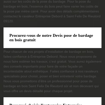
aussi sur les coûts de la pose du bardage. Pour la pose du
bardage en bois, l’essence du bois peut faire varier les coûts de
la pose par mètre carré. Pour avoir des détails complémentaires
contactez le ravaleur Entreprise Debord à Saint Felix De Rieutord
09120.
Procurez-vous de notre Devis pose de bardage
en bois gratuit
Pour chacun de vos projets d’installation de bardage en bois,
faites confiance à Entreprise Debord. Nous vous proposons de
nous faire estimer les travaux, c’est gratuit. Vous aurez également
des conseils importants pour faire de votre façade un
incontestable atout esthétique. Faites confiance à nos ravaleurs
spécialisés pour choisir, poser et bien entretenir votre bardage.
Nous vous promettons d’être un professionnel pour pose de
bardage en bois Saint Felix De Rieutord sûr et non décevant qui
vous offre un devis détaillé pour chaque projet.