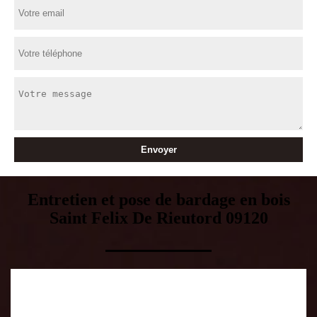
Entretien et pose de bardage en bois
Saint Felix De Rieutord 09120