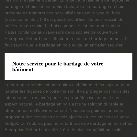
bardage en bois est une option favorable. Le bardage en bois
présente de nombreuses possibilités suivant le type du bois
(essence, teinte…). Il est possible d’utiliser du bois massif, du
mélèze ou du sapin. Le bois composite est une autre option.
Faites confiance aux ravaleurs de la société de couverture
Entreprise Debord pour effectuer la pose de bardage en bois. Il
faut savoir que le bardage en bois exige un entretien régulier.
Notre service pour le bardage de votre
bâtiment
Le bardage en bois est une option esthétique et écologique pour
habiller les façades de votre maison. Il va protéger vos murs des
intempéries. Très aimé pour ses propriétés isolantes et son
aspect naturel, le bardage en bois est une solution durable et
attentionnée de l’environnement. Nous vous guidons en vous
proposant des essences de bois ajustées à vos envies et à votre
budget. Et n’oubliez pas, notre tarif pose de bardage en bois chez
Entreprise Debord est veillé à être le plus compétitif possible.