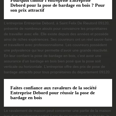
Pourquoi choisir l’entreprise Entreprise
Debord pour la pose de bardage en bois ? Pour
son prix attractif
L’entreprise Entreprise Debord, à Saint Felix De Rieutord 09120,
présente de nombreux atouts pour convaincre les propriétaires
de travailler avec elle. Elle existe depuis des années et possède
ainsi de riches expériences. Ses couvreurs ont un réel savoir-faire
et travaillent avec professionnalisme. Les couvreurs possèdent
une polyvalence qui leur permette d’avoir une grande réactivité.
En leur confiant la pose de bardage en bois, c’est avoir une
assurance d’un bardage en bois bien posé que la pose soit
verticale ou horizontale. L’entreprise offre des prix de pose de
bardage attractifs pour tous propriétaires du département 09120.
Faites confiance aux ravaleurs de la société
Entreprise Debord pour réussir la pose de
bardage en bois
Le ravalement de maison peut concerner une partie de la maison
lors d’un ravalement partiel. Lors de ce ravalement de façade, le