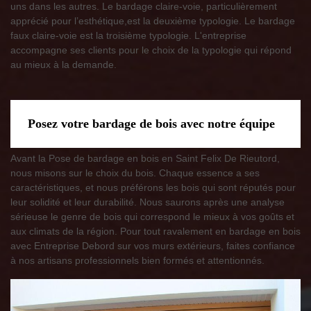
uns dans les autres. Le bardage claire-voie, particulièrement
apprécié pour l’esthétique,est la deuxième typologie. Le bardage
faux claire-voie est la troisième typologie. L'entreprise
accompagne ses clients pour le choix de la typologie qui répond
au mieux à la demande.
Posez votre bardage de bois avec notre équipe
Avant la Pose de bardage en bois en Saint Felix De Rieutord,
nous misons sur le choix du bois. Chaque essence a ses
caractéristiques, et nous préférons les bois qui sont réputés pour
leur solidité et leur durabilité. Nous saurons après une analyse
sérieuse le genre de bois qui correspond le mieux à vos goûts et
aux climats de la région. Pour tout ravalement en bardage en bois
avec Entreprise Debord sur vos murs extérieurs, faites confiance
à nos artisans professionnels bien formés et attentionnés.