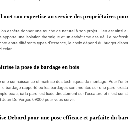
 met son expertise au service des propriétaires pour
on espère donner une touche de naturel à son projet. Il en est ainsi a
s apporte une isolation thermique et un esthétisme assuré. Le profess
opte entre différents types d’essence, le choix dépend du budget dispo
d celar.
trise la pose de bardage en bois
une connaissance et maitrise des techniques de montage. Pour l’entrepr
le bardage rapporté où les bardages sont montés sur une paroi existant
le peau, ici la paroi est fixée directement sur l’ossature et n’est const
nt Jean De Verges 09000 pour vous servir.
ise Debord pour une pose efficace et parfaite du bar