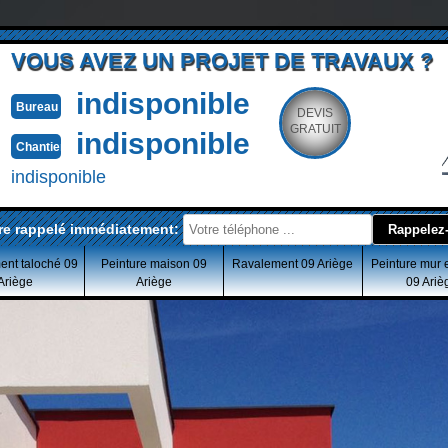
VOUS AVEZ UN PROJET DE TRAVAUX ?
indisponible
Bureau
DEVIS
GRATUIT
indisponible
Chantier
indisponible
re rappelé immédiatement:
ent taloché 09
Peinture maison 09
Ravalement 09 Ariège
Peinture mur 
Ariège
Ariège
09 Ariè