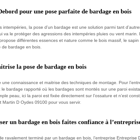
Debord pour une pose parfaite de bardage en bois
s intempéries, la pose d’un bardage est une solution parmi tant d’autres
i va le protéger des agressions des intempéries pluies ou vent marin. Il
e propose différentes essences et nature comme le bois massif, le sapin
e de bardage en bois.
trise la pose de bardage en bois
une connaissance et maitrise des techniques de montage. Pour l’entrepr
le bardage rapporté où les bardages sont montés sur une paroi existant
le peau, ici la paroi est fixée directement sur l’ossature et n’est const
t Martin D Oydes 09100 pour vous servir.
er un bardage en bois faites confiance à l’entrepri
 de ravalement terminé par un bardage en bois, l’entreprise Entreprise