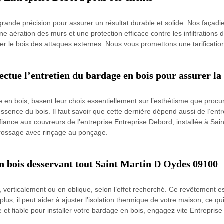
ande précision pour assurer un résultat durable et solide. Nos façadi
bonne aération des murs et une protection efficace contre les infiltratio
ger le bois des attaques externes. Nous vous promettons une tarification
ctue l’entretien du bardage en bois pour assurer la 
 en bois, basent leur choix essentiellement sur l’esthétisme que procure 
ssence du bois. Il faut savoir que cette dernière dépend aussi de l’ent
fiance aux couvreurs de l’entreprise Entreprise Debord, installée à Sain
 brossage avec rinçage au ponçage.
en bois desservant tout Saint Martin D Oydes 09100
 verticalement ou en oblique, selon l’effet recherché. Ce revêtement e
 plus, il peut aider à ajuster l’isolation thermique de votre maison, ce
 et fiable pour installer votre bardage en bois, engagez vite Entrepri