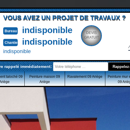
VOUS AVEZ UN PROJET DE TRAVAUX ?
indisponible
Bureau
DEVIS
GRATUIT
indisponible
Chantier
indisponible
re rappelé immédiatement:
ent taloché 09
Peinture maison 09
Ravalement 09 Ariège
Peinture mur 
Ariège
Ariège
09 Ariè