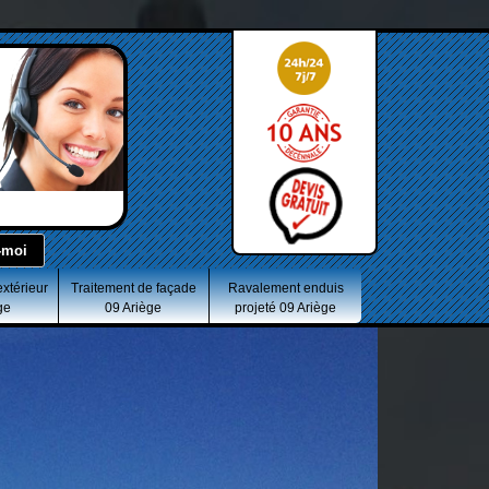
extérieur
Traitement de façade
Ravalement enduis
ge
09 Ariège
projeté 09 Ariège