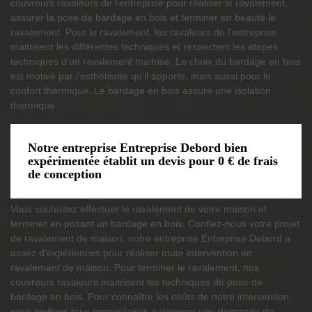
couvreurs ravaleurs de l’entreprise pour réaliser le ravalement,
assurer la pose de bardage en bois et terminer en beauté le
ravalement. Pour le ravalement, les ravaleurs de l’entreprise
maitrisent les différentes techniques et respectent les étapes
techniques d’un ravalement maitrisé. Le choix du bardage en bois
est motivé par l’esthétisme qu’il apporte, mais aussi pour le
confort thermique. Le bardage en bois assure une isolation
thermique.
Notre entreprise Entreprise Debord bien
expérimentée établit un devis pour 0 € de frais
de conception
Vous souhaitez effectuer le ravalement de votre maison et
terminer en posant un bardage en bois. Confiez-nous votre projet
de ravalement de maison, notre entreprise Entreprise Debord a
assez d’expériences pour réaliser toute intervention en
ravalement de maison. Pour terminer le ravalement, nos
couvreurs ravaleurs maitrisent les techniques de pose de
bardage en bois. Pour connaître les coûts de notre intervention,
nous invitons tous propriétaires à déposer une demande de