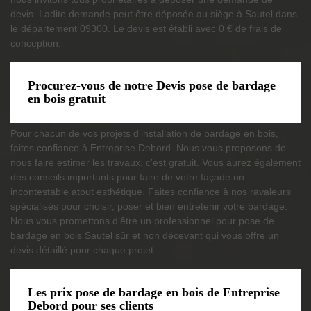
devis. Ladite demande peut être déposée au siège à Sautel dans
le département 09300. Le devis est établi avec 0 € de frais de
conception.
Procurez-vous de notre Devis pose de bardage
en bois gratuit
Pour chacun de vos projets d’installation de bardage en bois,
faites confiance à Entreprise Debord. Nous vous proposons de
nous faire estimer les travaux, c’est gratuit. Vous aurez également
des conseils importants pour faire de votre façade un
incontestable atout esthétique. Faites confiance à nos ravaleurs
spécialisés pour choisir, poser et bien entretenir votre bardage.
Nous vous promettons d’être un professionnel pour pose de
bardage en bois Sautel sûr et non décevant qui vous offre un
devis détaillé pour chaque projet.
Les prix pose de bardage en bois de Entreprise
Debord pour ses clients