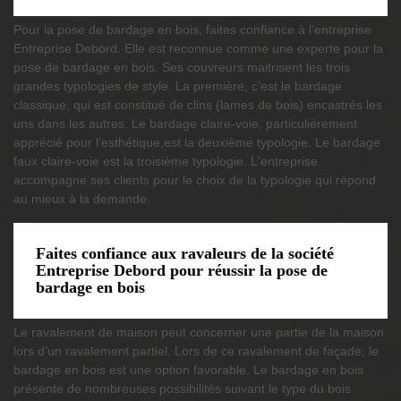
Pour la pose de bardage en bois, faites confiance à l’entreprise
Entreprise Debord. Elle est reconnue comme une experte pour la
pose de bardage en bois. Ses couvreurs maitrisent les trois
grandes typologies de style. La première, c’est le bardage
classique, qui est constitué de clins (lames de bois) encastrés les
uns dans les autres. Le bardage claire-voie, particulièrement
apprécié pour l’esthétique,est la deuxième typologie. Le bardage
faux claire-voie est la troisième typologie. L'entreprise
accompagne ses clients pour le choix de la typologie qui répond
au mieux à la demande.
Faites confiance aux ravaleurs de la société
Entreprise Debord pour réussir la pose de
bardage en bois
Le ravalement de maison peut concerner une partie de la maison
lors d’un ravalement partiel. Lors de ce ravalement de façade, le
bardage en bois est une option favorable. Le bardage en bois
présente de nombreuses possibilités suivant le type du bois