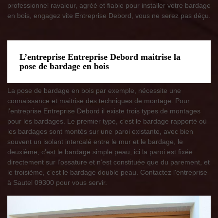
professionnel ravaleur, agréé et fiable pour installer votre bardage
en bois, engagez vite Entreprise Debord, vous ne serez pas déçu.
L’entreprise Entreprise Debord maitrise la
pose de bardage en bois
La pose de bardage en bois par exemple, nécessite une
connaissance et maitrise des techniques de montage. Pour
l’entreprise Entreprise Debord il existe trois types de montages
pour les bardages. Le premier type, c’est le bardage rapporté où
les bardages sont montés sur une paroi existante, avec bien
souvent un isolant intercalé entre le mur et le bardage, le
deuxième, c’est le bardage simple peau, ici la paroi est fixée
directement sur l’ossature et n’est constituée que du parement, et
le troisième, c’est le bardage double peau. Contactez l'entreprise
à Sautel 09300 pour vous servir.