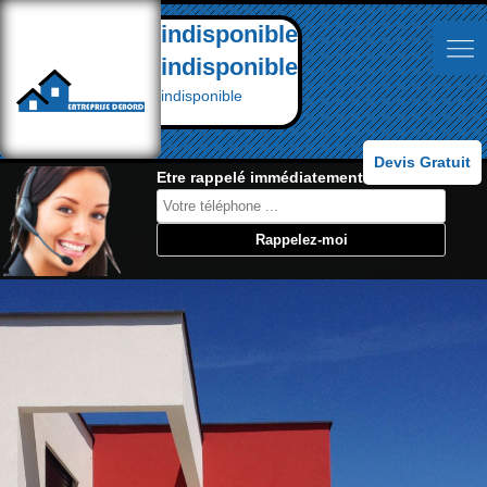
indisponible
indisponible
indisponible
Devis Gratuit
Etre rappelé immédiatement: