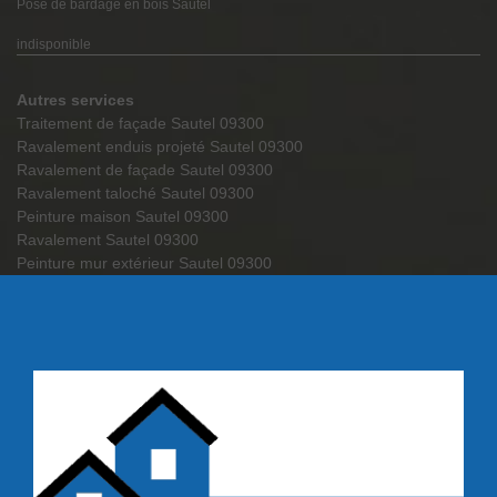
Pose de bardage en bois Sautel
indisponible
Autres services
Traitement de façade Sautel 09300
Ravalement enduis projeté Sautel 09300
Ravalement de façade Sautel 09300
Ravalement taloché Sautel 09300
Peinture maison Sautel 09300
Ravalement Sautel 09300
Peinture mur extérieur Sautel 09300