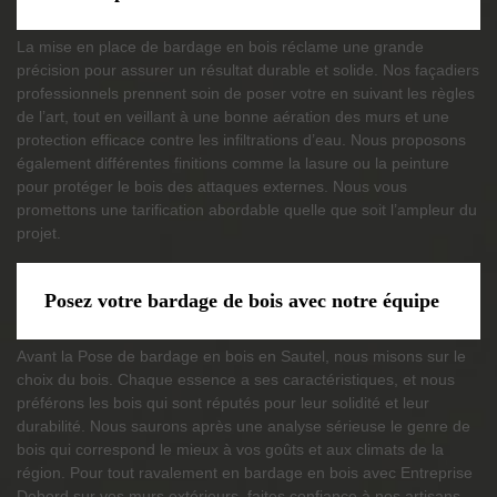
La mise en place de bardage en bois réclame une grande
précision pour assurer un résultat durable et solide. Nos façadiers
professionnels prennent soin de poser votre en suivant les règles
de l’art, tout en veillant à une bonne aération des murs et une
protection efficace contre les infiltrations d’eau. Nous proposons
également différentes finitions comme la lasure ou la peinture
pour protéger le bois des attaques externes. Nous vous
promettons une tarification abordable quelle que soit l’ampleur du
projet.
Posez votre bardage de bois avec notre équipe
Avant la Pose de bardage en bois en Sautel, nous misons sur le
choix du bois. Chaque essence a ses caractéristiques, et nous
préférons les bois qui sont réputés pour leur solidité et leur
durabilité. Nous saurons après une analyse sérieuse le genre de
bois qui correspond le mieux à vos goûts et aux climats de la
région. Pour tout ravalement en bardage en bois avec Entreprise
Debord sur vos murs extérieurs, faites confiance à nos artisans