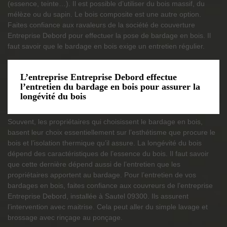
(essence, teinte…). Il est possible d’utiliser du bois massif, du
mélèze ou du sapin. Le bois composite est une autre option.
Faites confiance aux ravaleurs de la société de couverture
Entreprise Debord pour effectuer la pose de bardage en bois. Il
faut savoir que le bardage en bois exige un entretien régulier.
L’entreprise Entreprise Debord effectue
l’entretien du bardage en bois pour assurer la
longévité du bois
Souvent, les propriétaires qui choisissent le bardage en bois,
basent leur choix essentiellement sur l’esthétisme que procure le
bois et l’isolation thermique qu’il assure. La longévité du bois
dépend des caractéristiques de l’essence du bois. Il faut savoir
que cette dernière dépend aussi de l’entretien que les
propriétaires apportent au bardage. Pour l’entretien de vos
bardages en bois, faites confiance aux couvreurs de l’entreprise
Entreprise Debord, installée à Sautel 09300. Ils assurent
l’intervention avec maitrise. Cela peut aller du simple lavage et
brossage avec rinçage au ponçage.