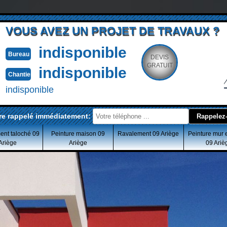
VOUS AVEZ UN PROJET DE TRAVAUX ?
indisponible
Bureau
DEVIS
GRATUIT
indisponible
Chantier
indisponible
re rappelé immédiatement:
ent taloché 09
Peinture maison 09
Ravalement 09 Ariège
Peinture mur 
Ariège
Ariège
09 Ariè