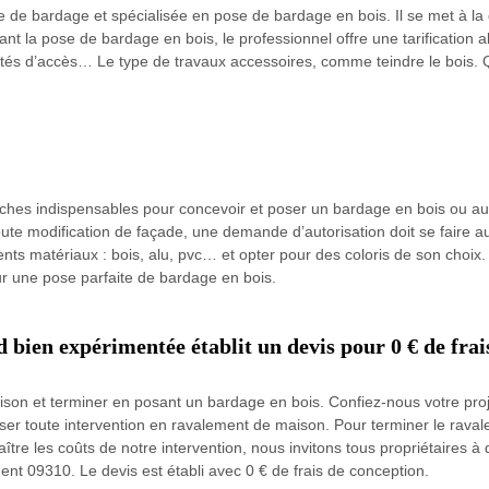
 de bardage et spécialisée en pose de bardage en bois. Il se met à la d
t la pose de bardage en bois, le professionnel offre une tarification a
icultés d’accès… Le type de travaux accessoires, comme teindre le bois. 
ches indispensables pour concevoir et poser un bardage en bois ou au
te modification de façade, une demande d’autorisation doit se faire au
férents matériaux : bois, alu, pvc… et opter pour des coloris de son choix.
our une pose parfaite de bardage en bois.
 bien expérimentée établit un devis pour 0 € de frai
ison et terminer en posant un bardage en bois. Confiez-nous votre pro
ser toute intervention en ravalement de maison. Pour terminer le raval
tre les coûts de notre intervention, nous invitons tous propriétaire
nt 09310. Le devis est établi avec 0 € de frais de conception.