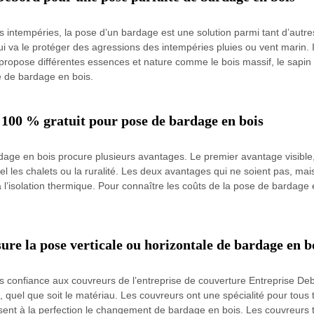
s intempéries, la pose d’un bardage est une solution parmi tant d’autres
i va le protéger des agressions des intempéries pluies ou vent marin. Il
e propose différentes essences et nature comme le bois massif, le sapin
e de bardage en bois.
 100 % gratuit pour pose de bardage en bois
dage en bois procure plusieurs avantages. Le premier avantage visible,
l les chalets ou la ruralité. Les deux avantages qui ne soient pas, mais
l’isolation thermique. Pour connaître les coûts de la pose de bardage en
ure la pose verticale ou horizontale de bardage en b
s confiance aux couvreurs de l’entreprise de couverture Entreprise Debor
, quel que soit le matériau. Les couvreurs ont une spécialité pour tous
lisent à la perfection le changement de bardage en bois. Les couvreurs tr