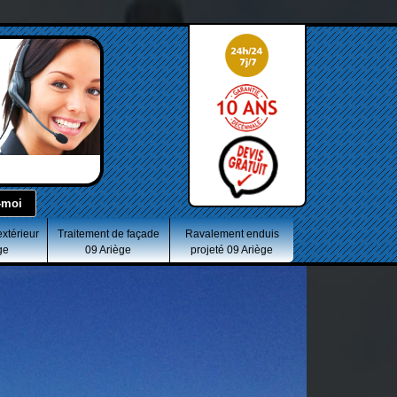
extérieur
Traitement de façade
Ravalement enduis
ge
09 Ariège
projeté 09 Ariège