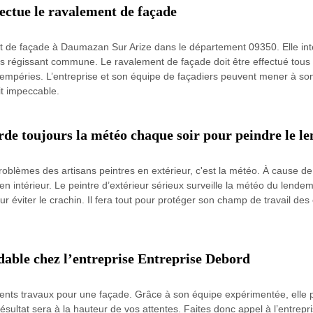
ectue le ravalement de façade
 de façade à Daumazan Sur Arize dans le département 09350. Elle inter
es régissant commune. Le ravalement de façade doit être effectué tous le
tempéries. L’entreprise et son équipe de façadiers peuvent mener à son
it impeccable.
rde toujours la météo chaque soir pour peindre le l
blèmes des artisans peintres en extérieur, c'est la météo. À cause de l
n intérieur. Le peintre d’extérieur sérieux surveille la météo du lendema
 pour éviter le crachin. Il fera tout pour protéger son champ de travail d
dable chez l’entreprise Entreprise Debord
érents travaux pour une façade. Grâce à son équipe expérimentée, elle 
ésultat sera à la hauteur de vos attentes. Faites donc appel à l’entre