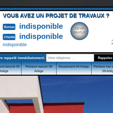
VOUS AVEZ UN PROJET DE TRAVAUX ?
indisponible
Bureau
DEVIS
GRATUIT
indisponible
Chantier
indisponible
re rappelé immédiatement:
ent taloché 09
Peinture maison 09
Ravalement 09 Ariège
Peinture mur 
Ariège
Ariège
09 Ariè