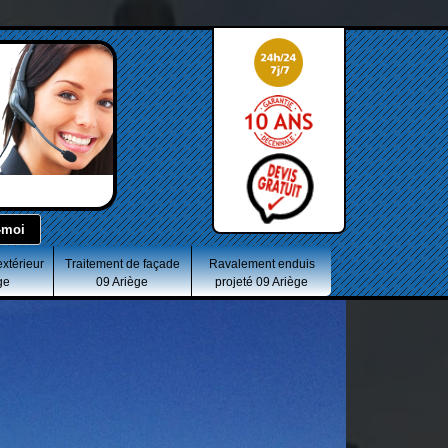
extérieur
Traitement de façade
Ravalement enduis
ge
09 Ariège
projeté 09 Ariège