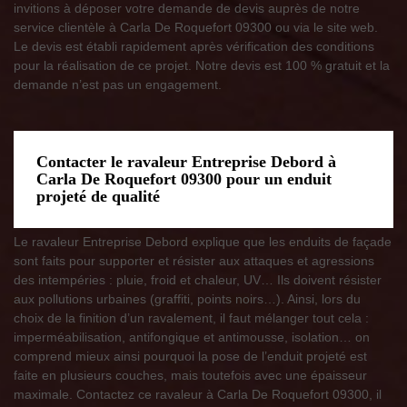
invitions à déposer votre demande de devis auprès de notre
service clientèle à Carla De Roquefort 09300 ou via le site web.
Le devis est établi rapidement après vérification des conditions
pour la réalisation de ce projet. Notre devis est 100 % gratuit et la
demande n’est pas un engagement.
Contacter le ravaleur Entreprise Debord à
Carla De Roquefort 09300 pour un enduit
projeté de qualité
Le ravaleur Entreprise Debord explique que les enduits de façade
sont faits pour supporter et résister aux attaques et agressions
des intempéries : pluie, froid et chaleur, UV… Ils doivent résister
aux pollutions urbaines (graffiti, points noirs…). Ainsi, lors du
choix de la finition d’un ravalement, il faut mélanger tout cela :
imperméabilisation, antifongique et antimousse, isolation… on
comprend mieux ainsi pourquoi la pose de l’enduit projeté est
faite en plusieurs couches, mais toutefois avec une épaisseur
maximale. Contactez ce ravaleur à Carla De Roquefort 09300, il