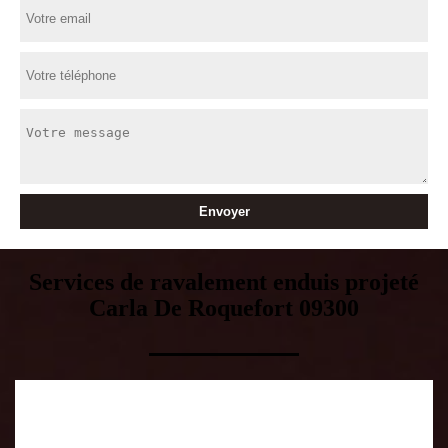
Services de ravalement enduis projeté
Carla De Roquefort 09300