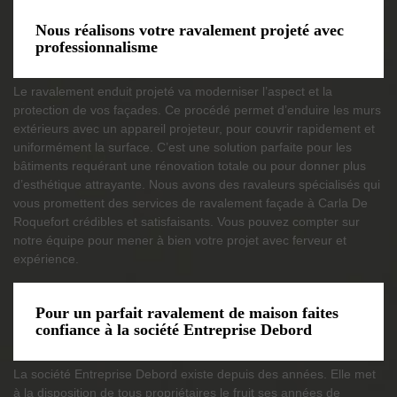
Nous réalisons votre ravalement projeté avec
professionnalisme
Le ravalement enduit projeté va moderniser l’aspect et la
protection de vos façades. Ce procédé permet d’enduire les murs
extérieurs avec un appareil projeteur, pour couvrir rapidement et
uniformément la surface. C’est une solution parfaite pour les
bâtiments requérant une rénovation totale ou pour donner plus
d’esthétique attrayante. Nous avons des ravaleurs spécialisés qui
vous promettent des services de ravalement façade à Carla De
Roquefort crédibles et satisfaisants. Vous pouvez compter sur
notre équipe pour mener à bien votre projet avec ferveur et
expérience.
Pour un parfait ravalement de maison faites
confiance à la société Entreprise Debord
La société Entreprise Debord existe depuis des années. Elle met
à la disposition de tous propriétaires le fruit ses années de