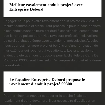
Meilleur ravalement enduis projeté avec
Entreprise Debord
Engagez-nous pour votre ravalement enduit projeté en vue d’un
résultat admirable et stable. Tout processus pour la pose de votre
placo enduit avant peinture est étudié consciencieusement pour
que le rendu puisse durer. Nos ravaleurs professionnels veillent
au suivi de chaque étape avec attention et méticulosité. Appelez-
nous pour estimer votre projet et bénéficier d’une rénovation de
mur extérieur qui répondra à vos attentes. Les prix ravalement
enduit projeté que nous proposons pour la clientèle de Carla De
Roquefort 09300 sont fixés selon l’envergure du projet et la durée
de réalisation.
Le façadier Entreprise Debord propose le
ravalement d’enduit projeté 09300
Pour terminer les travaux et apporter la touche finale au
ravalement d votre devanture, il est nécessaire d’appliquer un