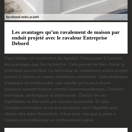
Les avantages qu’un ravalement de maison par
enduit projeté avec le ravaleur Entreprise
Debord
Pour réaliser un ravalement de façades, il faut poser à l’avance
les avantages que l’on recherche. Cela permet de bien choisir la
technique qui convient. La technique du ravalement enduit projeté
permet d’obtenir un aspect esthétique uniformisé. Cette technique
s’applique en multicouche, cela signifie qu’on peut choisir
plusieurs caractéristiques comme l’imperméabilisation, l’isolation
thermique, antifongique et antimousse. Chacun de ces
ingrédients va être posé par couche successive. En plus,
l’isolation thermique ouvre le propriétaire vers l’éligibilité pour
obtenir des aides financières. Il faut pour cela que la pose e
l’isolant soit réalisée par un professionnel agréé.