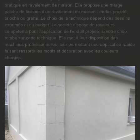
pratique en ravalement de maison. Elle propose une marge
palette de finitions d’un ravalement de maison : enduit projeté,
taloché ou gratté. Le choix de la technique dépend des besoins
exprimés et du budget. La société dispose de ravaleurs
compétents pour l’application de l’enduit projeté, si votre choix
tombe sur cette technique. Elle met à leur disposition des
machines professionnelles, leur permettant une application rapide
faisant ressortir les motifs et décoration avec les couleurs
choisies.