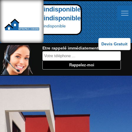
indisponible
indisponible
indisponible
Devis Gratuit
Etre rappelé immédiatement: