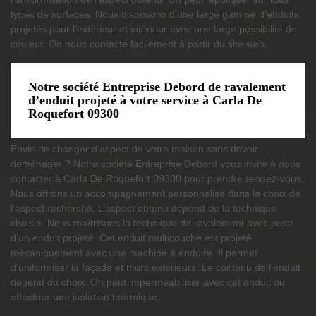
types de surfaces. Nous disposons d’une large gamme d’enduits
projetés pour l’extérieur et intérieur avec une large possibilité de
couleur. On nous contacte facilement à partir du site web.
Notre société Entreprise Debord de ravalement
d’enduit projeté à votre service à Carla De
Roquefort 09300
Envie de changer d’aspect de votre maison sans devoir
déménager ? Notre société Entreprise Debord vous invite à nous
contacter à Carla De Roquefort 09300 pour prendre rendez-vous.
Nous offrons un accompagnement personnalisé dans le choix de
l’aspect recherché. L’aspect obtenu dépend de la technique
choisie. Nous maîtrisons la technique de ravalement avec pose
d’un enduit projeté. Cet enduit multicouche est projeté
mécaniquement avec une machine à enduire. Il permet
d’uniformiser la façade et murs extérieurs. Le contenu de l’enduit
dépend du choix. On peut imperméabiliser avec cet enduit ou
effectuer une isolation thermique.