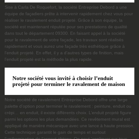
Sise à Carla De Roquefort, la société Entreprise Debord a une
équipe de façadiers prête à intervenir rapidement chez vous pour
réaliser le ravalement enduit projeté. Grâce à son équipe, la
société est maintenant réputée pour ses prestations de qualité
dans tout le département 09300. En faisant appel à la société
pour le ravalement de votre façade, les travaux sont réalisés
rapidement et vous aurez une façade très esthétique grâce à
l’enduit projeté. En effet, il y a d’autres types de finition, mais
l’enduit projeté est la méthode la plus rapide.
Notre société vous invité à choisir l’enduit
projeté pour terminer le ravalement de maison
Notre société de ravalement Entreprise Debord offre une large
palette d’option pour terminer le ravalement : peinture, enduit ou
crépi… en enduit, il existe différents choix. L’enduit projeté figure
parmi les options les plus demandées. Ce revêtement mural est
appliqué de manière mécanique avec une lance à haute pression.
Cette technique garantit le gain de temps et surtout
l’uniformisation de l’aspect obtenu. On peut ‘appliquer sur tous