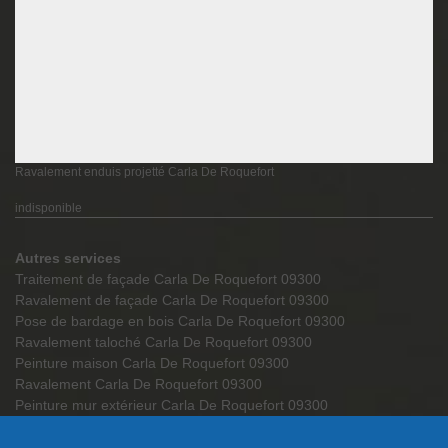
Ravalement enduis projetté Carla De Roquefort
indisponible
Autres services
Traitement de façade Carla De Roquefort 09300
Ravalement de façade Carla De Roquefort 09300
Pose de bardage en bois Carla De Roquefort 09300
Ravalement taloché Carla De Roquefort 09300
Peinture maison Carla De Roquefort 09300
Ravalement Carla De Roquefort 09300
Peinture mur extérieur Carla De Roquefort 09300