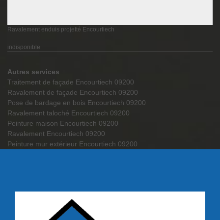
Ravalement enduis projetté Encourtiech
indisponible
Autres services
Traitement de façade Encourtiech 09200
Ravalement de façade Encourtiech 09200
Pose de bardage en bois Encourtiech 09200
Ravalement taloché Encourtiech 09200
Peinture maison Encourtiech 09200
Ravalement Encourtiech 09200
Peinture mur extérieur Encourtiech 09200