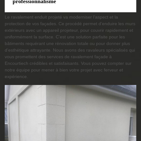
professionnalisme
Le ravalement enduit projeté va moderniser l’aspect et la
protection de vos façades. Ce procédé permet d’enduire les murs
extérieurs avec un appareil projeteur, pour couvrir rapidement et
uniformément la surface. C’est une solution parfaite pour les
bâtiments requérant une rénovation totale ou pour donner plus
d’esthétique attrayante. Nous avons des ravaleurs spécialisés qui
vous promettent des services de ravalement façade à
Encourtiech crédibles et satisfaisants. Vous pouvez compter sur
notre équipe pour mener à bien votre projet avec ferveur et
expérience.