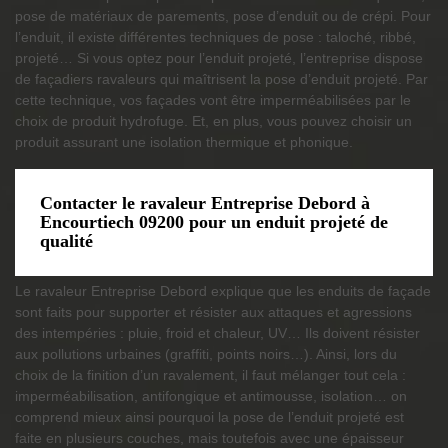
pose de matériaux de parements, pose d’enduit ou de crépi. Pour
l’enduit, il existe différentes techniques de pose : taloché, ribbé,
projeté… Si vous optez pour l’enduit projeté, l’entreprise dispose
de façadiers ravaleurs qui maîtrisent la pose d’enduit projeté. Par
cette technique, vos façades vont être imperméabilisées par le
choix de produit hydrofuge. Et, en plus, vous pouvez choisir un
produit assurant une isolation thermique et phonique.
Contacter le ravaleur Entreprise Debord à
Encourtiech 09200 pour un enduit projeté de
qualité
Le ravaleur Entreprise Debord explique que les enduits de façade
sont faits pour supporter et résister aux attaques et agressions
des intempéries : pluie, froid et chaleur, UV… Ils doivent résister
aux pollutions urbaines (graffiti, points noirs…). Ainsi, lors du
choix de la finition d’un ravalement, il faut mélanger tout cela :
imperméabilisation, antifongique et antimousse, isolation… on
comprend mieux ainsi pourquoi la pose de l’enduit projeté est
faite en plusieurs couches, mais toutefois avec une épaisseur