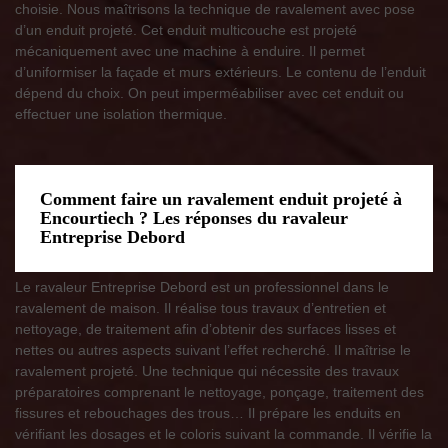
choisie. Nous maîtrisons la technique de ravalement avec pose
d’un enduit projeté. Cet enduit multicouche est projeté
mécaniquement avec une machine à enduire. Il permet
d’uniformiser la façade et murs extérieurs. Le contenu de l’enduit
dépend du choix. On peut imperméabiliser avec cet enduit ou
effectuer une isolation thermique.
Comment faire un ravalement enduit projeté à
Encourtiech ? Les réponses du ravaleur
Entreprise Debord
Le ravaleur Entreprise Debord est un professionnel dans le
ravalement de maison. Il réalise tous travaux d’entretien et
nettoyage, de traitement afin d’obtenir des surfaces lisses et
nettes ou autres aspects suivant l’effet recherché. Il maîtrise le
ravalement projeté. Une technique qui nécessite des travaux
préparatoires comprenant le nettoyage, ponçage, traitement des
fissures et rebouchages des trous… Il prépare les enduits en
vérifiant les dosages et le coloris suivant la commande. Il vérifie la