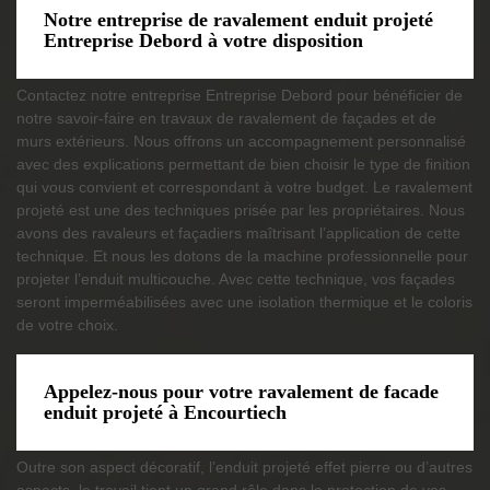
Notre entreprise de ravalement enduit projeté
Entreprise Debord à votre disposition
Contactez notre entreprise Entreprise Debord pour bénéficier de
notre savoir-faire en travaux de ravalement de façades et de
murs extérieurs. Nous offrons un accompagnement personnalisé
avec des explications permettant de bien choisir le type de finition
qui vous convient et correspondant à votre budget. Le ravalement
projeté est une des techniques prisée par les propriétaires. Nous
avons des ravaleurs et façadiers maîtrisant l’application de cette
technique. Et nous les dotons de la machine professionnelle pour
projeter l’enduit multicouche. Avec cette technique, vos façades
seront imperméabilisées avec une isolation thermique et le coloris
de votre choix.
Appelez-nous pour votre ravalement de facade
enduit projeté à Encourtiech
Outre son aspect décoratif, l’enduit projeté effet pierre ou d’autres