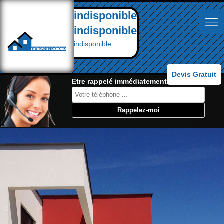
indisponible
indisponible
indisponible
Devis Gratuit
Etre rappelé immédiatement: