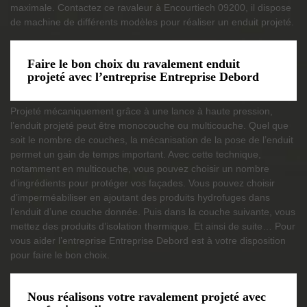
maximale. Contactez ce ravaleur à Encourtiech 09200, il dispose
de machine de différents modèles pour réaliser un enduit projeté.
Faire le bon choix du ravalement enduit
projeté avec l’entreprise Entreprise Debord
Projeté mécaniquement grâce à une lance à haute pression,
l’enduit projeté peut être monocouche ou multicouche. Quel que
soit le nombre de couches, la mécanisation de la pose de l’enduit
permet un gain de temps important. Avec cette technique,
notamment en multicouche, vous pouvez choisir un nombre
d’ingrédients pour protéger vos façades. Vous pouvez choisir
d’imperméabiliser en ajoutant des produits hydrofuges dans
l’enduit d’une couche donnée. Puis dans la couche suivante, vous
mettez des produits d’isolation thermique. Et ainsi de suite… Pour
vous aider l’entreprise Entreprise Debord est à votre disposition
pour faire le bon choix.
Nous réalisons votre ravalement projeté avec