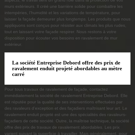
aspects, le travail tient un grand rôle dans la protection de vos
murs extérieurs. Il créé une barrière solide pour combattre les
intempéries, l’humidité et les variations de température, pour
laisser la façade demeurer plus longtemps. Les produits que nous
appliquons sont conçus pour résister aux climats les plus rudes,
tout en laissant votre façade respirer. Nous restons à votre
disposition pour écouter vos besoins en ravalement de mur
extérieur.
La société Entreprise Debord offre des prix de
ravalement enduit projeté abordables au mètre
carré
Pour tous travaux de ravalement de façade, contactez
immédiatement la société de ravalement Entreprise Debord. Elle
est réputée pour la qualité de ses interventions effectuées par
des ravaleurs d’exception et des façadiers maîtrisant leur art. Le
ravalement enduit projeté est une des spécialités des ravaleurs-
façadiers de cette société. Outre, la maîtrise technique, la société
offre des prix de travaux de ravalement abordables. Les prix
varient suivant la superficie à travailler. Mais généralement, pour