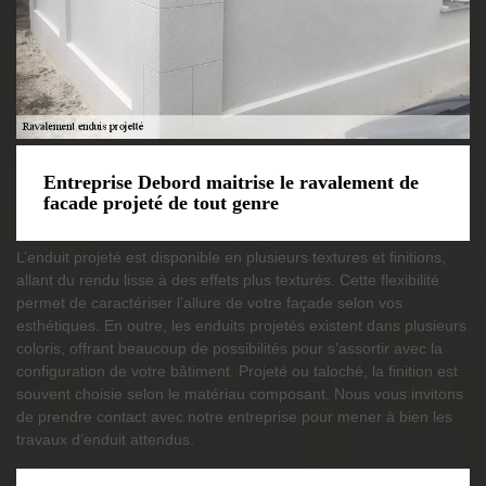
Entreprise Debord maitrise le ravalement de
facade projeté de tout genre
L’enduit projeté est disponible en plusieurs textures et finitions,
allant du rendu lisse à des effets plus texturés. Cette flexibilité
permet de caractériser l’allure de votre façade selon vos
esthétiques. En outre, les enduits projetés existent dans plusieurs
coloris, offrant beaucoup de possibilités pour s’assortir avec la
configuration de votre bâtiment. Projeté ou taloché, la finition est
souvent choisie selon le matériau composant. Nous vous invitons
de prendre contact avec notre entreprise pour mener à bien les
travaux d’enduit attendus.