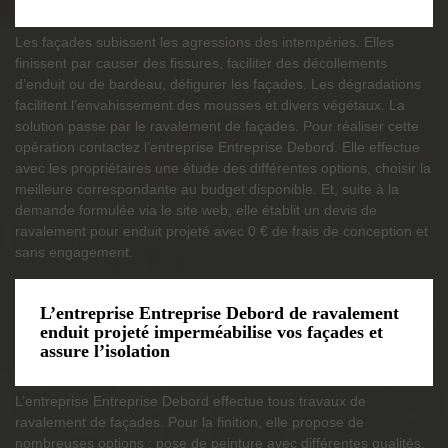
Les façades subissent les agressions des intempéries. Elles
finissent par causer des fissures, faciliter des décollements
d’enduit ou de bardeau, défigurer les façades. Les dégradations
facilitent l’envahissement des mousses et divers végétaux. La
solution passe par le ravalement de façades. Pour réaliser cette
opération contactez l’entreprise Entreprise Debord. Elle effectue
avec les propriétaires une étude des différentes options, choisir la
meilleure correspondante au budget disponible. Et, suite à la
demande formulée via le site web, elle établit un devis de
ravalement pour enduit projeté avec 0 € de frais de conception et
sans engagement.
L’entreprise Entreprise Debord de ravalement
enduit projeté imperméabilise vos façades et
assure l’isolation
L’entreprise Entreprise Debord effectue tous travaux de
ravalement de façades. Pour la finition, elle propose de
nombreuses options : pose de peinture avec différentes qualités,