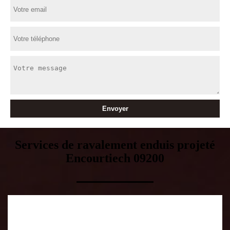
Services de ravalement enduis projeté
Encourtiech 09200