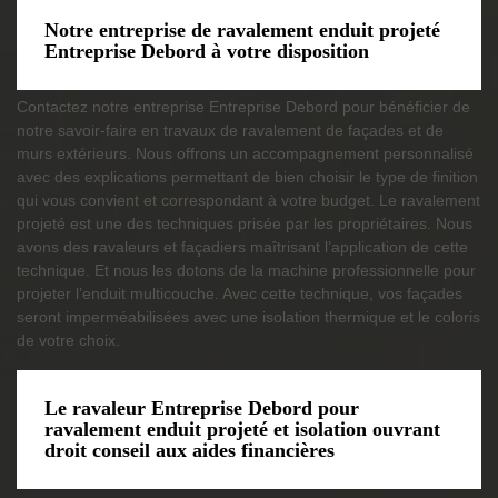
Notre entreprise de ravalement enduit projeté
Entreprise Debord à votre disposition
Contactez notre entreprise Entreprise Debord pour bénéficier de
notre savoir-faire en travaux de ravalement de façades et de
murs extérieurs. Nous offrons un accompagnement personnalisé
avec des explications permettant de bien choisir le type de finition
qui vous convient et correspondant à votre budget. Le ravalement
projeté est une des techniques prisée par les propriétaires. Nous
avons des ravaleurs et façadiers maîtrisant l’application de cette
technique. Et nous les dotons de la machine professionnelle pour
projeter l’enduit multicouche. Avec cette technique, vos façades
seront imperméabilisées avec une isolation thermique et le coloris
de votre choix.
Le ravaleur Entreprise Debord pour
ravalement enduit projeté et isolation ouvrant
droit conseil aux aides financières