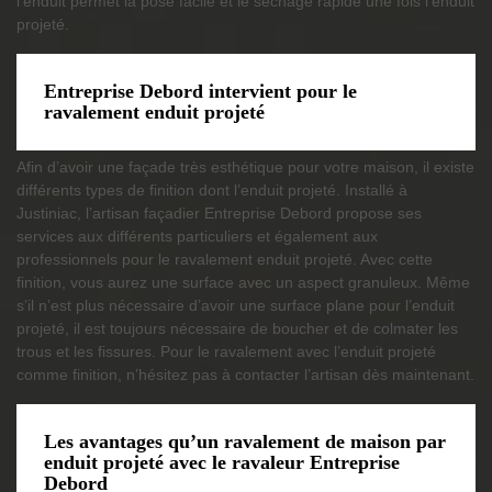
l’enduit permet la pose facile et le séchage rapide une fois l’enduit
projeté.
Entreprise Debord intervient pour le
ravalement enduit projeté
Afin d’avoir une façade très esthétique pour votre maison, il existe
différents types de finition dont l’enduit projeté. Installé à
Justiniac, l’artisan façadier Entreprise Debord propose ses
services aux différents particuliers et également aux
professionnels pour le ravalement enduit projeté. Avec cette
finition, vous aurez une surface avec un aspect granuleux. Même
s’il n’est plus nécessaire d’avoir une surface plane pour l’enduit
projeté, il est toujours nécessaire de boucher et de colmater les
trous et les fissures. Pour le ravalement avec l’enduit projeté
comme finition, n’hésitez pas à contacter l’artisan dès maintenant.
Les avantages qu’un ravalement de maison par
enduit projeté avec le ravaleur Entreprise
Debord