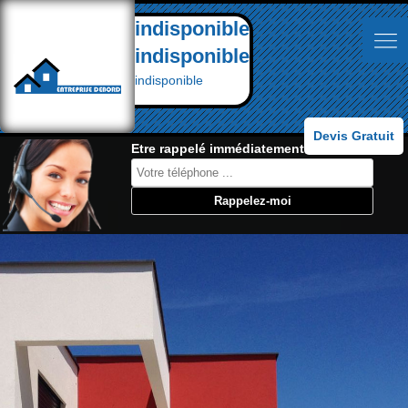
indisponible
indisponible
indisponible
Devis Gratuit
Etre rappelé immédiatement: