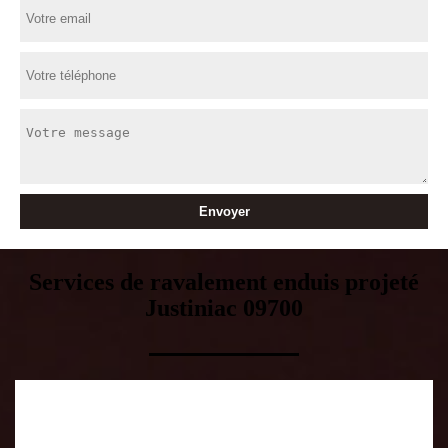
Services de ravalement enduis projeté
Justiniac 09700