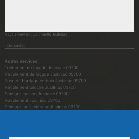
Ravalement enduis projetté Justiniac
indisponible
Autres services
Traitement de façade Justiniac 09700
Ravalement de façade Justiniac 09700
Pose de bardage en bois Justiniac 09700
Ravalement taloché Justiniac 09700
Peinture maison Justiniac 09700
Ravalement Justiniac 09700
Peinture mur extérieur Justiniac 09700