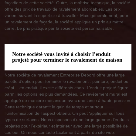
façadiers de cette société. Outre, la maîtrise technique, la société
offre des prix de travaux de ravalement abordables. Les prix
varient suivant la superficie à travailler. Mais généralement, pour
un ravalement de façade, la société applique un prix au mètre
carré. Le prix pratiqué par la société est personnalisable.
Notre société vous invité à choisir l’enduit
projeté pour terminer le ravalement de maison
Notre société de ravalement Entreprise Debord offre une large
palette d’option pour terminer le ravalement : peinture, enduit ou
crépi… en enduit, il existe différents choix. L’enduit projeté figure
parmi les options les plus demandées. Ce revêtement mural est
appliqué de manière mécanique avec une lance à haute pression.
Cette technique garantit le gain de temps et surtout
l’uniformisation de l’aspect obtenu. On peut ‘appliquer sur tous
types de surfaces. Nous disposons d’une large gamme d’enduits
projetés pour l’extérieur et intérieur avec une large possibilité de
couleur. On nous contacte facilement à partir du site web.