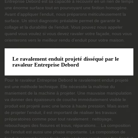
Entreprise Debord est sa capacité à recouvrir en un rien de temps
une énorme surface tout en pourvoyant une finition homogène.
Avant d’appliquer l’enduit, nous préparons méticuleusement la
surface. Un strict diagnostic préalable permet de garantir le
collage et la durabilité de l’enduit. Vous pouvez nous appeler
quand vous voulez si vous devez ravaler votre façade, nous vous
orienterons vers le meilleur rendu d’enduit pour votre maison.
Le ravalement enduit projeté disséqué par le
ravaleur Entreprise Debord
Pour le ravaleur Entreprise Debord le ravalement enduit projeté
est une méthode technique. Elle nécessite la maîtrise du
maniement de la machine à projeter. Une mauvaise manipulation
va donner des épaisseurs de couche immédiatement visible le
produit est projeté avec une lance à haute pression. Mais avant
de projeter l’enduit, il est important de réaliser les travaux
préparatoires comme pour tout ravalement : nettoyage,
rebouchages des fissures et trous, réparations… La composition
de l’enduit est aussi une phase importante. La composition de