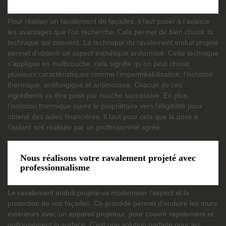
Pour réaliser un ravalement de façades, il faut poser à l’avance
les avantages que l’on recherche. Cela permet de bien choisir la
technique qui convient. La technique du ravalement enduit projeté
permet d’obtenir un aspect esthétique uniformisé. Cette technique
s’applique en multicouche, cela signifie qu’on peut choisir
plusieurs caractéristiques comme l’imperméabilisation, l’isolation
thermique, antifongique et antimousse. Chacun de ces
ingrédients va être posé par couche successive. En plus,
l’isolation thermique ouvre le propriétaire vers l’éligibilité pour
obtenir des aides financières. Il faut pour cela que la pose e
l’isolant soit réalisée par un professionnel agréé.
Nous réalisons votre ravalement projeté avec
professionnalisme
Le ravalement enduit projeté va moderniser l’aspect et la
protection de vos façades. Ce procédé permet d’enduire les murs
extérieurs avec un appareil projeteur, pour couvrir rapidement et
uniformément la surface. C’est une solution parfaite pour les