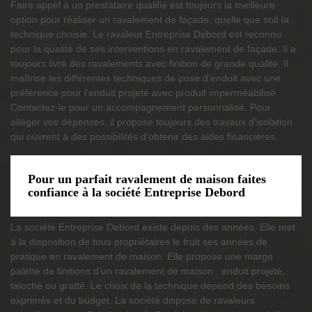
Faire appel à un prestataire qualifié est toujours la meilleure
option pour réaliser un ravalement de façade, quelle que soit la
technique choisie. Le ravaleur Entreprise Debord est reconnu
pour la qualité de ses interventions en ravalement de façade. Il a
toujours livré des ravalements avec finition de grande qualité. Il
maîtrise les différentes techniques de pose d’enduit avec une
préférence pour l’enduit projeté avec produit imperméabilisé.
Contactez-le pour un accompagnement personnalisé. Pour
alléger vos dépenses, il propose toujours des travaux d’isolation
qui ouvrent à des possibilités d’obtenir des aides financières.
Pour un parfait ravalement de maison faites
confiance à la société Entreprise Debord
La société Entreprise Debord existe depuis des années. Elle met
à la disposition de tous propriétaires le fruit ses années de
pratique en ravalement de maison. Elle propose une marge
palette de finitions d’un ravalement de maison : enduit projeté,
taloché ou gratté. Le choix de la technique dépend des besoins
exprimés et du budget. La société dispose de ravaleurs