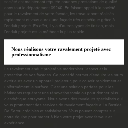
société est maintenant réputée pour ses prestations de qualité
dans tout le département 09240. En faisant appel à la société
pour le ravalement de votre façade, les travaux sont réalisés
rapidement et vous aurez une façade très esthétique grâce à
l’enduit projeté. En effet, il y a d’autres types de finition, mais
l’enduit projeté est la méthode la plus rapide.
Nous réalisons votre ravalement projeté avec
professionnalisme
Le ravalement enduit projeté va moderniser l’aspect et la
protection de vos façades. Ce procédé permet d’enduire les murs
extérieurs avec un appareil projeteur, pour couvrir rapidement et
uniformément la surface. C’est une solution parfaite pour les
bâtiments requérant une rénovation totale ou pour donner plus
d’esthétique attrayante. Nous avons des ravaleurs spécialisés qui
vous promettent des services de ravalement façade à La Bastide
De Serou crédibles et satisfaisants. Vous pouvez compter sur
notre équipe pour mener à bien votre projet avec ferveur et
expérience.