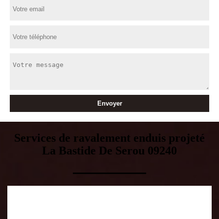
Services de ravalement enduis projeté
La Bastide De Serou 09240