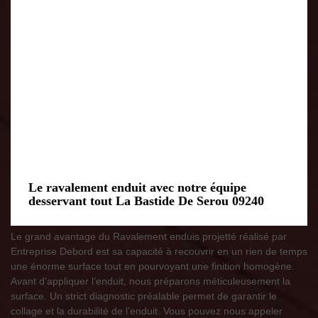
Le ravalement enduit avec notre équipe
desservant tout La Bastide De Serou 09240
Le grand avantage du Ravalement enduis projetté réalisé par
Entreprise Debord est sa capacité à recouvrir en un rien de temps
une énorme surface tout en pourvoyant une finition homogène.
Avant d’appliquer l’enduit, nous préparons méticuleusement la
surface. Un strict diagnostic préalable permet de garantir le
collage et la durabilité de l’enduit. Vous pouvez nous appeler