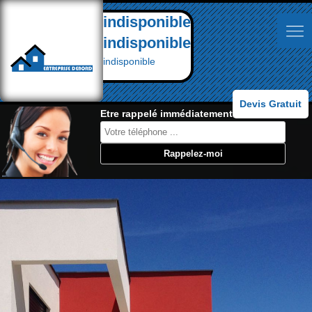
indisponible
indisponible
indisponible
Devis Gratuit
Etre rappelé immédiatement: