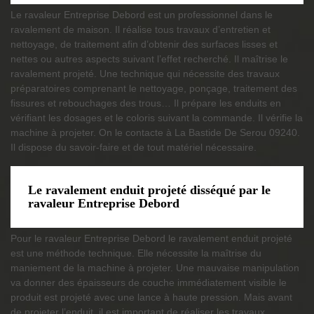
Le ravaleur Entreprise Debord est un professionnel dans le
ravalement de maison. Il réalise tous travaux d’entretien et
nettoyage, de traitement afin d’obtenir des surfaces lisses et
nettes ou autres aspects suivant l’effet recherché. Il maîtrise le
ravalement projeté. Une technique qui nécessite des travaux
préparatoires comprenant le nettoyage, ponçage, traitement des
fissures et rebouchages des trous… Il prépare les enduits en
vérifiant les dosages et le coloris suivant la commande. Il vérifie la
machine à projeter. On le contacte à La Bastide De Serou 09240.
Il dispose du savoir-faire et de tout matériel nécessaire.
Le ravalement enduit projeté disséqué par le
ravaleur Entreprise Debord
Pour le ravaleur Entreprise Debord le ravalement enduit projeté
est une méthode technique. Elle nécessite la maîtrise du
maniement de la machine à projeter. Une mauvaise manipulation
va donner des épaisseurs de couche immédiatement visible le
produit est projeté avec une lance à haute pression. Mais avant
de projeter l’enduit, il est important de réaliser les travaux