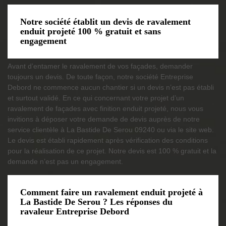
Notre société établit un devis de ravalement
enduit projeté 100 % gratuit et sans
engagement
Avant d’entamer le ravalement de vos façades, demander
toujours un devis. De toute façon, notre société Entreprise
Debord ne commence aucun chantier si un devis n’est pas établi
et surtout validé. En ce qui concernant votre projet d’un
ravalement de façades avec finition enduit projeté, nous vous
invitions à déposer votre demande de devis auprès de notre
service clientèle à La Bastide De Serou 09240 ou via le site web.
Le devis est établi rapidement après vérification des conditions
pour la réalisation de ce projet. Notre devis est 100 % gratuit et la
demande n’est pas un engagement.
Comment faire un ravalement enduit projeté à
La Bastide De Serou ? Les réponses du
ravaleur Entreprise Debord