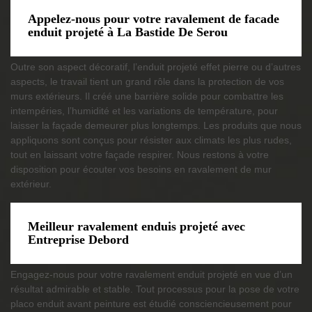
Appelez-nous pour votre ravalement de facade
enduit projeté à La Bastide De Serou
Outre son aspect décoratif, l’enduit projeté effet pierre ou d’autres
aspects, le travail tient un grand rôle dans la protection de vos
murs extérieurs. Il créé une barrière solide pour combattre les
intempéries, l’humidité et les variations de température, pour
laisser la façade demeurer plus longtemps. Les produits que nous
appliquons sont conçus pour résister aux climats les plus rudes,
tout en laissant votre façade respirer. Nous restons à votre
disposition pour écouter vos besoins en ravalement de mur
extérieur.
Meilleur ravalement enduis projeté avec
Entreprise Debord
Engagez-nous pour votre ravalement enduit projeté en vue d’un
résultat admirable et stable. Tout processus pour la pose de votre
placo enduit avant peinture est étudié consciencieusement pour