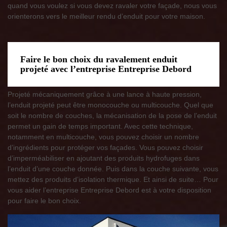
quand vous voulez si vous devez ravaler votre façade, nous vous
orienterons vers le meilleur rendu d’enduit pour votre maison.
Faire le bon choix du ravalement enduit
projeté avec l’entreprise Entreprise Debord
Projeté mécaniquement grâce à une lance à haute pression,
l’enduit projeté peut être monocouche ou multicouche. Quel que
soit le nombre de couches, la mécanisation de la pose de l’enduit
permet un gain de temps important. Avec cette technique,
notamment en multicouche, vous pouvez choisir un nombre
d’ingrédients pour protéger vos façades. Vous pouvez choisir
d’imperméabiliser en ajoutant des produits hydrofuges dans
l’enduit d’une couche donnée. Puis dans la couche suivante, vous
mettez des produits d’isolation thermique. Et ainsi de suite… Pour
vous aider l’entreprise Entreprise Debord est à votre disposition
pour faire le bon choix.