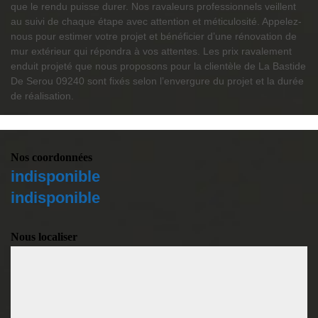
que le rendu puisse durer. Nos ravaleurs professionnels veillent
au suivi de chaque étape avec attention et méticulosité. Appelez-
nous pour estimer votre projet et bénéficier d’une rénovation de
mur extérieur qui répondra à vos attentes. Les prix ravalement
enduit projeté que nous proposons pour la clientèle de La Bastide
De Serou 09240 sont fixés selon l’envergure du projet et la durée
de réalisation.
Nos coordonnées
indisponible
indisponible
Nous localiser