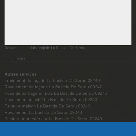
Ravalement enduis projetté La Bastide De Serou
indisponible
Autres services
Traitement de façade La Bastide De Serou 09240
Ravalement de façade La Bastide De Serou 09240
Pose de bardage en bois La Bastide De Serou 09240
Ravalement taloché La Bastide De Serou 09240
Peinture maison La Bastide De Serou 09240
Ravalement La Bastide De Serou 09240
Peinture mur extérieur La Bastide De Serou 09240