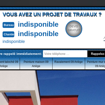
VOUS AVEZ UN PROJET DE TRAVAUX ?
indisponible
Bureau
DEVIS
GRATUIT
indisponible
Chantier
indisponible
re rappelé immédiatement:
ent taloché 09
Peinture maison 09
Ravalement 09 Ariège
Peinture mur 
Ariège
Ariège
09 Ariè