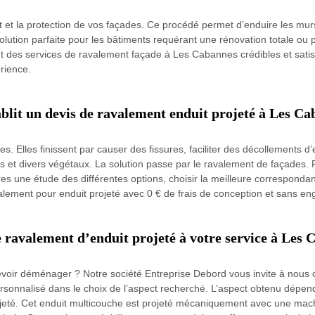
 et la protection de vos façades. Ce procédé permet d’enduire les murs
lution parfaite pour les bâtiments requérant une rénovation totale ou 
nt des services de ravalement façade à Les Cabannes crédibles et sati
rience.
blit un devis de ravalement enduit projeté à Les Cab
. Elles finissent par causer des fissures, faciliter des décollements d
 et divers végétaux. La solution passe par le ravalement de façades. Po
ires une étude des différentes options, choisir la meilleure corresponda
ravalement pour enduit projeté avec 0 € de frais de conception et sans 
 ravalement d’enduit projeté à votre service à Les
evoir déménager ? Notre société Entreprise Debord vous invite à nou
nnalisé dans le choix de l’aspect recherché. L’aspect obtenu dépend 
eté. Cet enduit multicouche est projeté mécaniquement avec une machin