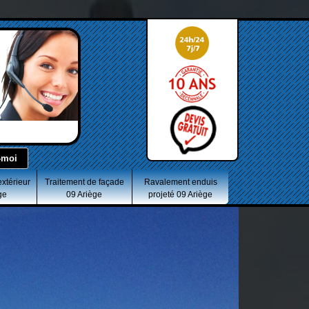
extérieur
Traitement de façade
Ravalement enduis
ge
09 Ariège
projeté 09 Ariège