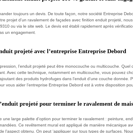
ander toujours un devis. De toute façon, notre société Entreprise Deb
votre projet d’un ravalement de façades avec finition enduit projeté, no
10 ou via le site web. Le devis est établi rapidement après vérification
 pas un engagement.
nduit projeté avec l’entreprise Entreprise Debord
ression, l’enduit projeté peut être monocouche ou multicouche. Quel 
ant. Avec cette technique, notamment en multicouche, vous pouvez cho
ajoutant des produits hydrofuges dans l’enduit d’une couche donnée. 
ur vous aider l’entreprise Entreprise Debord est à votre disposition pou
 l’enduit projeté pour terminer le ravalement de mai
une large palette d’option pour terminer le ravalement : peinture, endui
s demandées. Ce revêtement mural est appliqué de manière mécanique av
on de l’aspect obtenu. On peut ‘appliquer sur tous types de surfaces. N