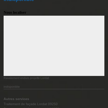
Nous localiser
Ravalement enduis projetté Lordat
indisponible
Autres services
Traitement de façade Lordat 09250