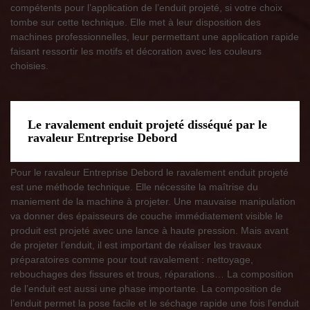
compétents pour l’application de l’enduit projeté, si votre choix
tombe sur cette technique. Elle met à leur disposition des
machines professionnelles, leur permettant une application rapide
faisant ressortir les motifs et décoration avec les couleurs
choisies.
Le ravalement enduit projeté disséqué par le
ravaleur Entreprise Debord
Pour le ravaleur Entreprise Debord le ravalement enduit projeté
est une méthode technique. Elle nécessite la maîtrise du
maniement de la machine à projeter. Une mauvaise manipulation
va donner des épaisseurs de couche immédiatement visible le
produit est projeté avec une lance à haute pression. Mais avant
de projeter l’enduit, il est important de réaliser les travaux
préparatoires comme pour tout ravalement : nettoyage,
rebouchages des fissures et trous, réparations… La composition
de l’enduit est aussi une phase importante. La composition de
l’enduit permet la pose facile et le séchage rapide une fois l’enduit