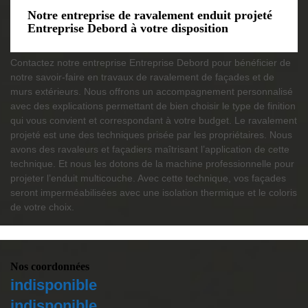
Notre entreprise de ravalement enduit projeté
Entreprise Debord à votre disposition
Contactez notre entreprise Entreprise Debord pour bénéficier de
notre savoir-faire en travaux de ravalement de façades et de
murs extérieurs. Nous offrons un accompagnement personnalisé
avec des explications permettant de bien choisir le type de finition
qui vous convient et correspondant à votre budget. Le ravalement
projeté est une des techniques prisée par les propriétaires. Nous
avons des ravaleurs et façadiers maîtrisant l’application de cette
technique. Et nous les dotons de la machine professionnelle pour
projeter l’enduit multicouche. Avec cette technique, vos façades
seront imperméabilisées avec une isolation thermique et le coloris
de votre choix.
Nos coordonnées
indisponible
indisponible