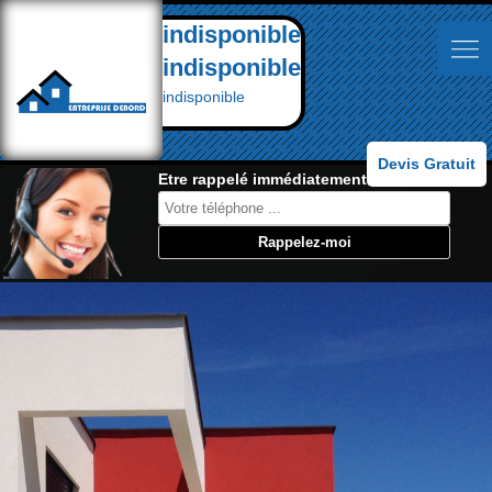
indisponible
indisponible
indisponible
Devis Gratuit
Etre rappelé immédiatement: