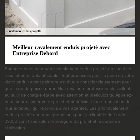
Meilleur ravalement enduis projeté avec
Entreprise Debord
Engagez-nous pour votre ravalement enduit projeté en vue d’un
résultat admirable et stable. Tout processus pour la pose de votre
placo enduit avant peinture est étudié consciencieusement pour
que le rendu puisse durer. Nos ravaleurs professionnels veillent
au suivi de chaque étape avec attention et méticulosité. Appelez-
nous pour estimer votre projet et bénéficier d’une rénovation de
mur extérieur qui répondra à vos attentes. Les prix ravalement
enduit projeté que nous proposons pour la clientèle de Lordat
09250 sont fixés selon l’envergure du projet et la durée de
réalisation.