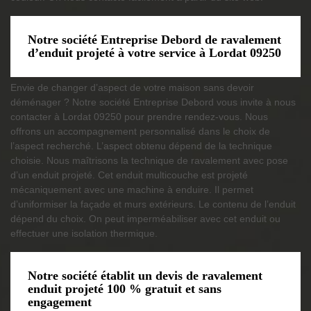
Notre société Entreprise Debord de ravalement
d’enduit projeté à votre service à Lordat 09250
Envie de changer d’aspect de votre maison sans devoir
déménager ? Notre société Entreprise Debord vous invite à nous
contacter à Lordat 09250 pour prendre rendez-vous. Nous
offrons un accompagnement personnalisé dans le choix de
l’aspect recherché. L’aspect obtenu dépend de la technique
choisie. Nous maîtrisons la technique de ravalement avec pose
d’un enduit projeté. Cet enduit multicouche est projeté
mécaniquement avec une machine à enduire. Il permet
d’uniformiser la façade et murs extérieurs. Le contenu de l’enduit
dépend du choix. On peut imperméabiliser avec cet enduit ou
effectuer une isolation thermique.
Notre société établit un devis de ravalement
enduit projeté 100 % gratuit et sans
engagement