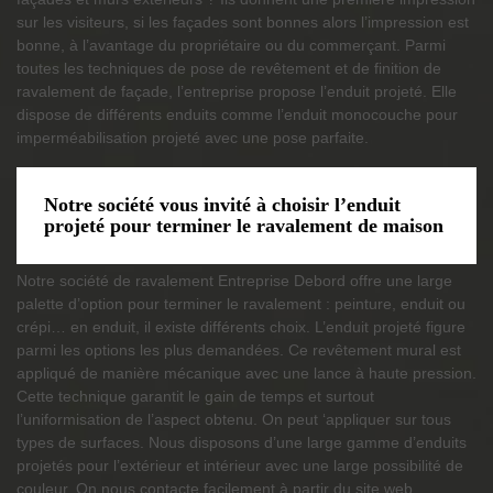
sur les visiteurs, si les façades sont bonnes alors l’impression est
bonne, à l’avantage du propriétaire ou du commerçant. Parmi
toutes les techniques de pose de revêtement et de finition de
ravalement de façade, l’entreprise propose l’enduit projeté. Elle
dispose de différents enduits comme l’enduit monocouche pour
imperméabilisation projeté avec une pose parfaite.
Notre société vous invité à choisir l’enduit
projeté pour terminer le ravalement de maison
Notre société de ravalement Entreprise Debord offre une large
palette d’option pour terminer le ravalement : peinture, enduit ou
crépi… en enduit, il existe différents choix. L’enduit projeté figure
parmi les options les plus demandées. Ce revêtement mural est
appliqué de manière mécanique avec une lance à haute pression.
Cette technique garantit le gain de temps et surtout
l’uniformisation de l’aspect obtenu. On peut ‘appliquer sur tous
types de surfaces. Nous disposons d’une large gamme d’enduits
projetés pour l’extérieur et intérieur avec une large possibilité de
couleur. On nous contacte facilement à partir du site web.