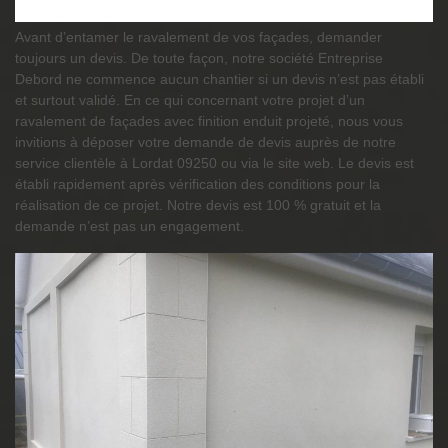
Avant d’entamer le ravalement de vos façades, demander
toujours un devis. De toute façon, notre société Entreprise
Debord ne commence aucun chantier si un devis n’est pas établi
et surtout validé. En ce qui concernant votre projet d’un
ravalement de façades avec finition enduit projeté, nous vous
invitions à déposer votre demande de devis auprès de notre
service clientèle à Lordat 09250 ou via le site web. Le devis est
établi rapidement après vérification des conditions pour la
réalisation de ce projet. Notre devis est 100 % gratuit et la
demande n’est pas un engagement.