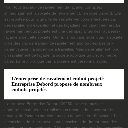
Pour tous travaux de ravalement de façade, contactez
immédiatement la société de ravalement Entreprise Debord. Elle
est réputée pour la qualité de ses interventions effectuées par
des ravaleurs d’exception et des façadiers maîtrisant leur art. Le
ravalement enduit projeté est une des spécialités des ravaleurs-
façadiers de cette société. Outre, la maîtrise technique, la société
offre des prix de travaux de ravalement abordables. Les prix
varient suivant la superficie à travailler. Mais généralement, pour
un ravalement de façade, la société applique un prix au mètre
carré. Le prix pratiqué par la société est personnalisable.
L’entreprise de ravalement enduit projeté
Entreprise Debord propose de nombreux
enduits projetés
L’entreprise Entreprise Debord 09250 existe depuis de
nombreuses années et réalise tous travaux de couverture et
travaux de façades sur construction neuve et en rénovation. Les
techniciens de l’entreprise sont conscients de l’importance des
façades et murs extérieurs ? Ils donnent une première impression