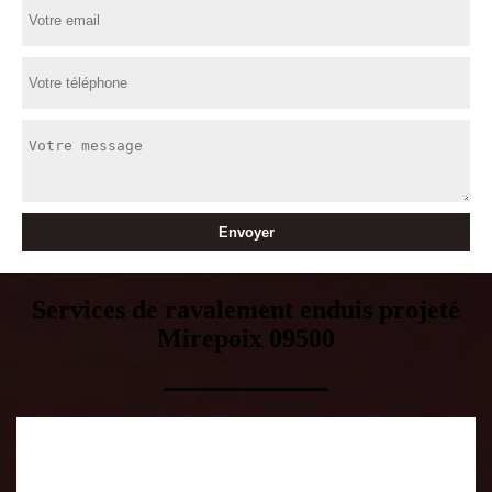
Services de ravalement enduis projeté
Mirepoix 09500