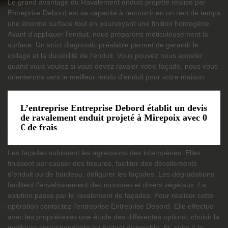
Le grand avantage du Ravalement enduis projetté réalisé par
Entreprise Debord est sa capacité à recouvrir en un rien de temps
une énorme surface tout en pourvoyant une finition homogène.
Avant d’appliquer l’enduit, nous préparons méticuleusement la
surface. Un strict diagnostic préalable permet de garantir le
collage et la durabilité de l’enduit. Vous pouvez nous appeler
quand vous voulez si vous devez ravaler votre façade, nous vous
orienterons vers le meilleur rendu d’enduit pour votre maison.
L’entreprise Entreprise Debord établit un devis
de ravalement enduit projeté à Mirepoix avec 0
€ de frais
Les façades subissent les agressions des intempéries. Elles
finissent par causer des fissures, faciliter des décollements
d’enduit ou de bardeau, défigurer les façades. Les dégradations
facilitent l’envahissement des mousses et divers végétaux. La
solution passe par le ravalement de façades. Pour réaliser cette
opération contactez l’entreprise Entreprise Debord. Elle effectue
avec les propriétaires une étude des différentes options, choisir la
meilleure correspondante au budget disponible. Et, suite à la