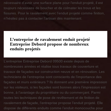
nécessaire d’avoir une surface plane pour l’enduit projeté, il est
toujours nécessaire de boucher et de colmater les trous et les
fissures. Pour le ravalement avec l’enduit projeté comme finition,
n’hésitez pas à contacter l’artisan dès maintenant.
L’entreprise de ravalement enduit projeté
Entreprise Debord propose de nombreux
enduits projetés
L’entreprise Entreprise Debord 09500 existe depuis de
nombreuses années et réalise tous travaux de couverture et
travaux de façades sur construction neuve et en rénovation. Les
techniciens de l’entreprise sont conscients de l’importance des
façades et murs extérieurs ? Ils donnent une première impression
sur les visiteurs, si les façades sont bonnes alors l’impression est
bonne, à l’avantage du propriétaire ou du commerçant. Parmi
toutes les techniques de pose de revêtement et de finition de
ravalement de façade, l’entreprise propose l’enduit projeté. Elle
dispose de différents enduits comme l’enduit monocouche pour