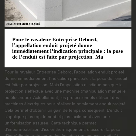
Pour le ravaleur Entreprise Debord,
l’appellation enduit projeté donne
immédiatement l’indication principale : la pose
de l’enduit est faite par projection. Ma
Pour le ravaleur Entreprise Debord, l’appellation enduit projeté
donne immédiatement l’indication principale : la pose de l’enduit
est faite par projection. Mais l’appellation n’indique pas que la
projection s’effectue avec une machine (manipulation manuelle
ou électrique). Actuellement, les professionnels utilisent des
machines électriques pour réaliser le ravalement enduit projeté.
Cela permet d’obtenir un gain de temps conséquent. L’enduit
s’applique plus rapidement et plus facilement avec une
uniformisation assurée. Cette technique permet
d’imperméabiliser, d’isoler thermiquement, d’assurer la pose
d’ingrédients protecteurs des façades (antimousse, anti UV,