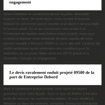
engagement
Avant d’entamer le ravalement de vos façades, demander
toujours un devis. De toute façon, notre société Entreprise
Debord ne commence aucun chantier si un devis n’est pas établi
et surtout validé. En ce qui concernant votre projet d’un
ravalement de façades avec finition enduit projeté, nous vous
invitions à déposer votre demande de devis auprès de notre
service clientèle à Mirepoix 09500 ou via le site web. Le devis est
établi rapidement après vérification des conditions pour la
réalisation de ce projet. Notre devis est 100 % gratuit et la
demande n’est pas un engagement.
Le devis ravalement enduit projeté 09500 de la
part de Entreprise Debord
Avec le ravalement enduit projeté, vous aurez un aspect
granuleux pour votre façade. Avec ce type de finition, il est plus
facile de recouvrir les surfaces imparfaites. Si vous résidez à
Mirepoix ou dans les environs, contactez l’entreprise Entreprise