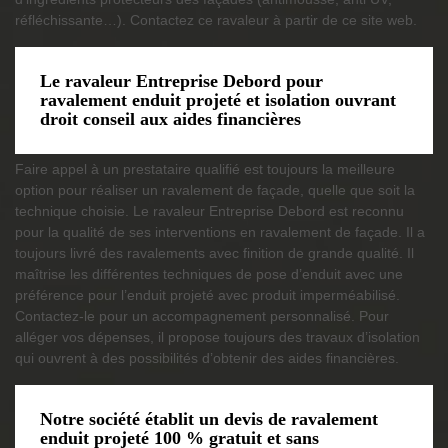
réfléchissante…). Contactez ce ravaleur à partir de ce site web.
Le ravaleur Entreprise Debord pour
ravalement enduit projeté et isolation ouvrant
droit conseil aux aides financières
Faire appel à un prestataire qualifié est toujours la meilleure
option pour réaliser un ravalement de façade, quelle que soit la
technique choisie. Le ravaleur Entreprise Debord est reconnu
pour la qualité de ses interventions en ravalement de façade. Il a
toujours livré des ravalements avec finition de grande qualité. Il
maîtrise les différentes techniques de pose d’enduit avec une
préférence pour l’enduit projeté avec produit imperméabilisé.
Contactez-le pour un accompagnement personnalisé. Pour
alléger vos dépenses, il propose toujours des travaux d’isolation
qui ouvrent à des possibilités d’obtenir des aides financières.
Notre société établit un devis de ravalement
enduit projeté 100 % gratuit et sans