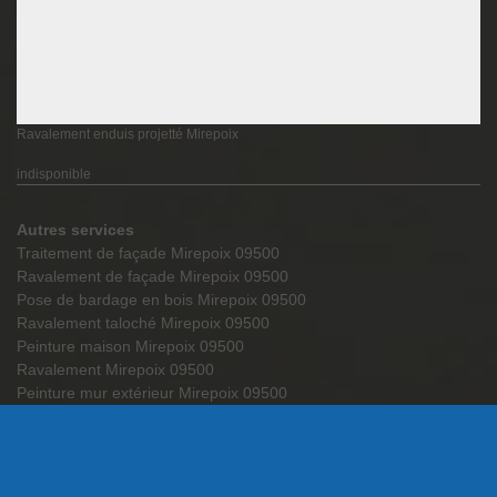
Ravalement enduis projetté Mirepoix
indisponible
Autres services
Traitement de façade Mirepoix 09500
Ravalement de façade Mirepoix 09500
Pose de bardage en bois Mirepoix 09500
Ravalement taloché Mirepoix 09500
Peinture maison Mirepoix 09500
Ravalement Mirepoix 09500
Peinture mur extérieur Mirepoix 09500