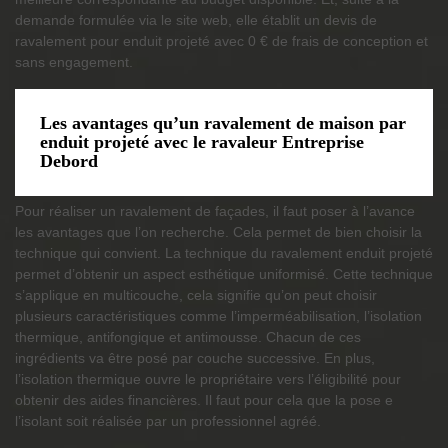
demande formulée via le site web, elle établit un devis de
ravalement pour enduit projeté avec 0 € de frais de conception et
sans engagement.
Les avantages qu’un ravalement de maison par
enduit projeté avec le ravaleur Entreprise
Debord
Pour réaliser un ravalement de façades, il faut poser à l’avance
les avantages que l’on recherche. Cela permet de bien choisir la
technique qui convient. La technique du ravalement enduit projeté
permet d’obtenir un aspect esthétique uniformisé. Cette technique
s’applique en multicouche, cela signifie qu’on peut choisir
plusieurs caractéristiques comme l’imperméabilisation, l’isolation
thermique, antifongique et antimousse. Chacun de ces
ingrédients va être posé par couche successive. En plus,
l’isolation thermique ouvre le propriétaire vers l’éligibilité pour
obtenir des aides financières. Il faut pour cela que la pose e
l’isolant soit réalisée par un professionnel agréé.