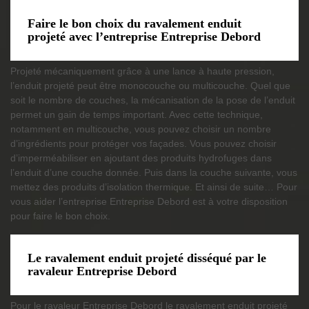
Faire le bon choix du ravalement enduit
projeté avec l’entreprise Entreprise Debord
Projeté mécaniquement grâce à une lance à haute pression,
l’enduit projeté peut être monocouche ou multicouche. Quel que
soit le nombre de couches, la mécanisation de la pose de l’enduit
permet un gain de temps important. Avec cette technique,
notamment en multicouche, vous pouvez choisir un nombre
d’ingrédients pour protéger vos façades. Vous pouvez choisir
d’imperméabiliser en ajoutant des produits hydrofuges dans
l’enduit d’une couche donnée. Puis dans la couche suivante, vous
mettez des produits d’isolation thermique. Et ainsi de suite… Pour
vous aider l’entreprise Entreprise Debord est à votre disposition
pour faire le bon choix.
Le ravalement enduit projeté disséqué par le
ravaleur Entreprise Debord
Pour le ravaleur Entreprise Debord le ravalement enduit projeté