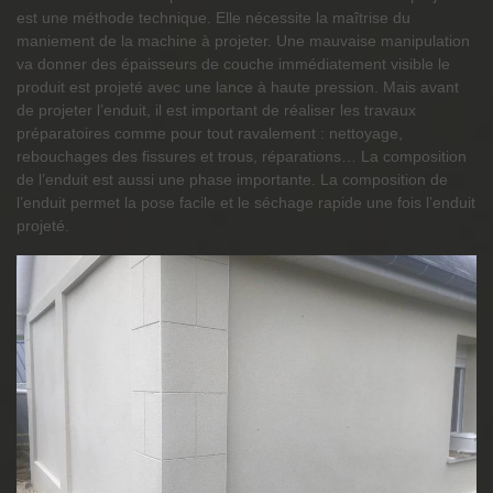
est une méthode technique. Elle nécessite la maîtrise du
maniement de la machine à projeter. Une mauvaise manipulation
va donner des épaisseurs de couche immédiatement visible le
produit est projeté avec une lance à haute pression. Mais avant
de projeter l’enduit, il est important de réaliser les travaux
préparatoires comme pour tout ravalement : nettoyage,
rebouchages des fissures et trous, réparations… La composition
de l’enduit est aussi une phase importante. La composition de
l’enduit permet la pose facile et le séchage rapide une fois l’enduit
projeté.