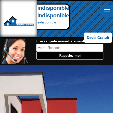
indisponible
indisponible
indisponible
Devis Gratuit
Etre rappelé immédiatement: