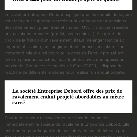
Le ravaleur Entreprise Debord explique que les enduits de façade
sont faits pour supporter et résister aux attaques et agressions
des intempéries : pluie, froid et chaleur, UV… Ils doivent résister
aux pollutions urbaines (graffiti, points noirs…). Ainsi, lors du
choix de la finition d’un ravalement, il faut mélanger tout cela :
imperméabilisation, antifongique et antimousse, isolation… on
comprend mieux ainsi pourquoi la pose de l’enduit projeté est
faite en plusieurs couches, mais toutefois avec une épaisseur
maximale. Contactez ce ravaleur à Orus 09220, il dispose de
machine de différents modèles pour réaliser un enduit projeté.
La société Entreprise Debord offre des prix de
ravalement enduit projeté abordables au mètre
carré
Pour tous travaux de ravalement de façade, contactez
immédiatement la société de ravalement Entreprise Debord. Elle
est réputée pour la qualité de ses interventions effectuées par