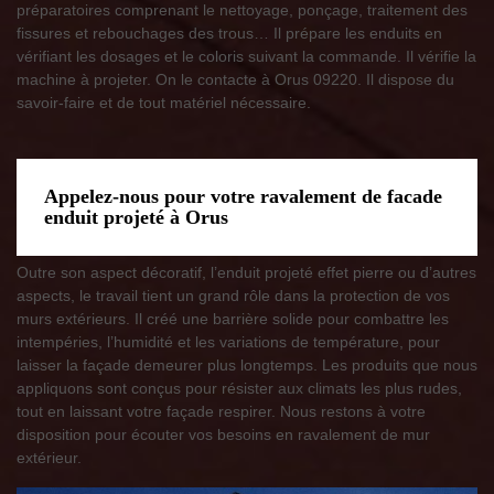
préparatoires comprenant le nettoyage, ponçage, traitement des
fissures et rebouchages des trous… Il prépare les enduits en
vérifiant les dosages et le coloris suivant la commande. Il vérifie la
machine à projeter. On le contacte à Orus 09220. Il dispose du
savoir-faire et de tout matériel nécessaire.
Appelez-nous pour votre ravalement de facade
enduit projeté à Orus
Outre son aspect décoratif, l’enduit projeté effet pierre ou d’autres
aspects, le travail tient un grand rôle dans la protection de vos
murs extérieurs. Il créé une barrière solide pour combattre les
intempéries, l’humidité et les variations de température, pour
laisser la façade demeurer plus longtemps. Les produits que nous
appliquons sont conçus pour résister aux climats les plus rudes,
tout en laissant votre façade respirer. Nous restons à votre
disposition pour écouter vos besoins en ravalement de mur
extérieur.