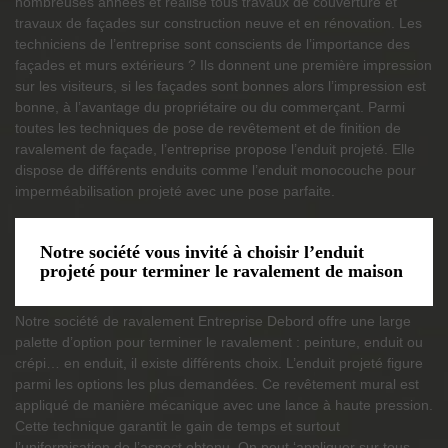
nombreuses années et réalise tous travaux de couverture et
travaux de façades sur construction neuve et en rénovation. Les
techniciens de l’entreprise sont conscients de l’importance des
façades et murs extérieurs ? Ils donnent une première impression
sur les visiteurs, si les façades sont bonnes alors l’impression est
bonne, à l’avantage du propriétaire ou du commerçant. Parmi
toutes les techniques de pose de revêtement et de finition de
ravalement de façade, l’entreprise propose l’enduit projeté. Elle
dispose de différents enduits comme l’enduit monocouche pour
imperméabilisation projeté avec une pose parfaite.
Notre société vous invité à choisir l’enduit
projeté pour terminer le ravalement de maison
Notre société de ravalement Entreprise Debord offre une large
palette d’option pour terminer le ravalement : peinture, enduit ou
crépi… en enduit, il existe différents choix. L’enduit projeté figure
parmi les options les plus demandées. Ce revêtement mural est
appliqué de manière mécanique avec une lance à haute pression.
Cette technique garantit le gain de temps et surtout
l’uniformisation de l’aspect obtenu. On peut ‘appliquer sur tous