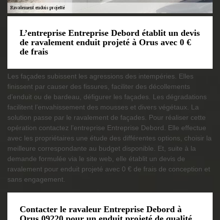
L’entreprise Entreprise Debord établit un devis
de ravalement enduit projeté à Orus avec 0 €
de frais
Les façades subissent les agressions des intempéries. Elles
finissent par causer des fissures, faciliter des décollements
d’enduit ou de bardeau, défigurer les façades. Les dégradations
facilitent l’envahissement des mousses et divers végétaux. La
solution passe par le ravalement de façades. Pour réaliser cette
opération contactez l’entreprise Entreprise Debord. Elle effectue
avec les propriétaires une étude des différentes options, choisir la
meilleure correspondante au budget disponible. Et, suite à la
demande formulée via le site web, elle établit un devis de
ravalement pour enduit projeté avec 0 € de frais de conception et
sans engagement.
Contacter le ravaleur Entreprise Debord à
Orus 09220 pour un enduit projeté de qualité