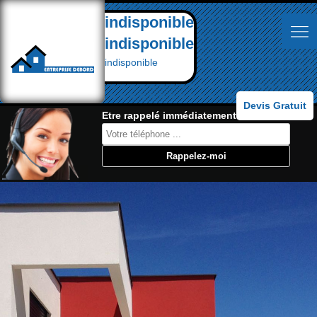
indisponible
indisponible
indisponible
Devis Gratuit
Etre rappelé immédiatement: