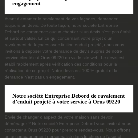
engagement
Avant d’entamer le ravalement de vos façades, demander
toujours un devis. De toute façon, notre société Entreprise
Debord ne commence aucun chantier si un devis n’est pas établi
et surtout validé. En ce qui concernant votre projet d’un
ravalement de façades avec finition enduit projeté, nous vous
invitions à déposer votre demande de devis auprès de notre
service clientèle à Orus 09220 ou via le site web. Le devis est
établi rapidement après vérification des conditions pour la
réalisation de ce projet. Notre devis est 100 % gratuit et la
demande n’est pas un engagement.
Notre société Entreprise Debord de ravalement
d’enduit projeté à votre service à Orus 09220
Envie de changer d’aspect de votre maison sans devoir
déménager ? Notre société Entreprise Debord vous invite à nous
contacter à Orus 09220 pour prendre rendez-vous. Nous offrons
un accompagnement personnalisé dans le choix de l’aspect