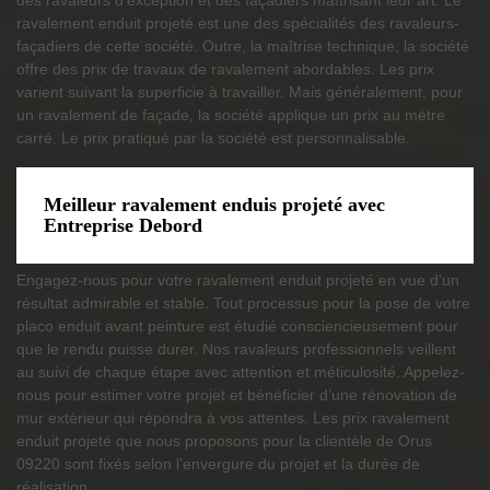
des ravaleurs d’exception et des façadiers maîtrisant leur art. Le
ravalement enduit projeté est une des spécialités des ravaleurs-
façadiers de cette société. Outre, la maîtrise technique, la société
offre des prix de travaux de ravalement abordables. Les prix
varient suivant la superficie à travailler. Mais généralement, pour
un ravalement de façade, la société applique un prix au mètre
carré. Le prix pratiqué par la société est personnalisable.
Meilleur ravalement enduis projeté avec
Entreprise Debord
Engagez-nous pour votre ravalement enduit projeté en vue d’un
résultat admirable et stable. Tout processus pour la pose de votre
placo enduit avant peinture est étudié consciencieusement pour
que le rendu puisse durer. Nos ravaleurs professionnels veillent
au suivi de chaque étape avec attention et méticulosité. Appelez-
nous pour estimer votre projet et bénéficier d’une rénovation de
mur extérieur qui répondra à vos attentes. Les prix ravalement
enduit projeté que nous proposons pour la clientèle de Orus
09220 sont fixés selon l’envergure du projet et la durée de
réalisation.