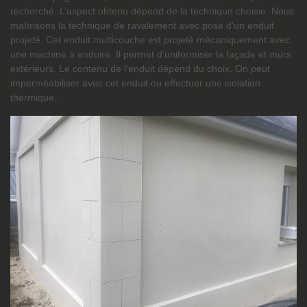
recherché. L’aspect obtenu dépend de la technique choisie. Nous
maîtrisons la technique de ravalement avec pose d’un enduit
projeté. Cet enduit multicouche est projeté mécaniquement avec
une machine à enduire. Il permet d’uniformiser la façade et murs
extérieurs. Le contenu de l’enduit dépend du choix. On peut
imperméabiliser avec cet enduit ou effectuer une isolation
thermique.