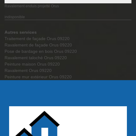
Ravalement enduis projetté Orus
indisponible
Autres services
Traitement de façade Orus 09220
Ravalement de façade Orus 09220
Pose de bardage en bois Orus 09220
Ravalement taloché Orus 09220
Peinture maison Orus 09220
Ravalement Orus 09220
Peinture mur extérieur Orus 09220