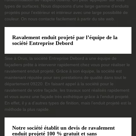
types de surfaces. Nous disposons d’une large gamme d’enduits
projetés pour l’extérieur et intérieur avec une large possibilité de
couleur. On nous contacte facilement à partir du site web.
Ravalement enduit projeté par l’équipe de la
société Entreprise Debord
Sise à Orus, la société Entreprise Debord a une équipe de
façadiers prête à intervenir rapidement chez vous pour réaliser le
ravalement enduit projeté. Grâce à son équipe, la société est
maintenant réputée pour ses prestations de qualité dans tout le
département 09220. En faisant appel à la société pour le
ravalement de votre façade, les travaux sont réalisés rapidement
et vous aurez une façade très esthétique grâce à l’enduit projeté.
En effet, il y a d’autres types de finition, mais l’enduit projeté est la
méthode la plus rapide.
Notre société établit un devis de ravalement
enduit projeté 100 % gratuit et sans