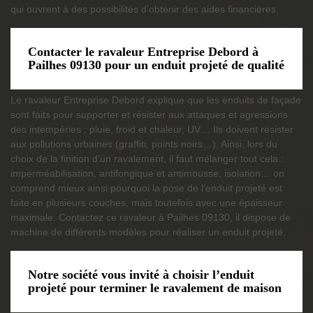
qui ouvrent à des possibilités d’obtenir des aides financières.
Contacter le ravaleur Entreprise Debord à
Pailhes 09130 pour un enduit projeté de qualité
Le ravaleur Entreprise Debord explique que les enduits de façade
sont faits pour supporter et résister aux attaques et agressions
des intempéries : pluie, froid et chaleur, UV… Ils doivent résister
aux pollutions urbaines (graffiti, points noirs…). Ainsi, lors du
choix de la finition d’un ravalement, il faut mélanger tout cela :
imperméabilisation, antifongique et antimousse, isolation… on
comprend mieux ainsi pourquoi la pose de l’enduit projeté est
faite en plusieurs couches, mais toutefois avec une épaisseur
maximale. Contactez ce ravaleur à Pailhes 09130, il dispose de
machine de différents modèles pour réaliser un enduit projeté.
Notre société vous invité à choisir l’enduit
projeté pour terminer le ravalement de maison