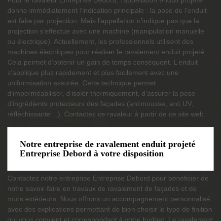
donne immédiatement l’indication principale : la pose de l’enduit
est faite par projection. Mais l’appellation n’indique pas que la
projection s’effectue avec une machine (manipulation manuelle
ou électrique). Actuellement, les professionnels utilisent des
machines électriques pour réaliser le ravalement enduit projeté.
Cela permet d’obtenir un gain de temps conséquent. L’enduit
s’applique plus rapidement et plus facilement avec une
uniformisation assurée. Cette technique permet
d’imperméabiliser, d’isoler thermiquement, d’assurer la pose
d’ingrédients protecteurs des façades (antimousse, anti UV,
réfléchissante…). Contactez ce ravaleur à partir de ce site web.
Notre entreprise de ravalement enduit projeté
Entreprise Debord à votre disposition
Contactez notre entreprise Entreprise Debord pour bénéficier de
notre savoir-faire en travaux de ravalement de façades et de
murs extérieurs. Nous offrons un accompagnement personnalisé
avec des explications permettant de bien choisir le type de finition
qui vous convient et correspondant à votre budget. Le ravalement