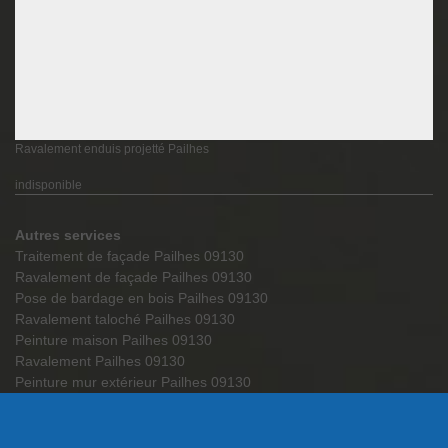
Ravalement enduis projetté Pailhes
indisponible
Autres services
Traitement de façade Pailhes 09130
Ravalement de façade Pailhes 09130
Pose de bardage en bois Pailhes 09130
Ravalement taloché Pailhes 09130
Peinture maison Pailhes 09130
Ravalement Pailhes 09130
Peinture mur extérieur Pailhes 09130