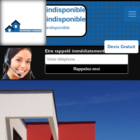
indisponible
indisponible
indisponible
Devis Gratuit
Etre rappelé immédiatement: