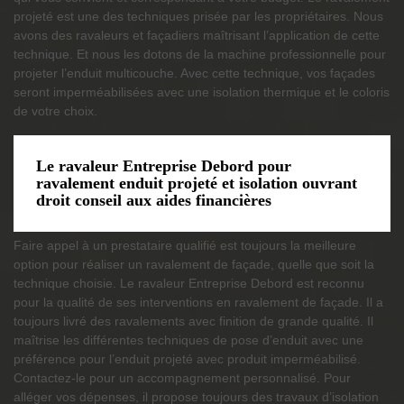
projeté est une des techniques prisée par les propriétaires. Nous
avons des ravaleurs et façadiers maîtrisant l’application de cette
technique. Et nous les dotons de la machine professionnelle pour
projeter l’enduit multicouche. Avec cette technique, vos façades
seront imperméabilisées avec une isolation thermique et le coloris
de votre choix.
Le ravaleur Entreprise Debord pour
ravalement enduit projeté et isolation ouvrant
droit conseil aux aides financières
Faire appel à un prestataire qualifié est toujours la meilleure
option pour réaliser un ravalement de façade, quelle que soit la
technique choisie. Le ravaleur Entreprise Debord est reconnu
pour la qualité de ses interventions en ravalement de façade. Il a
toujours livré des ravalements avec finition de grande qualité. Il
maîtrise les différentes techniques de pose d’enduit avec une
préférence pour l’enduit projeté avec produit imperméabilisé.
Contactez-le pour un accompagnement personnalisé. Pour
alléger vos dépenses, il propose toujours des travaux d’isolation