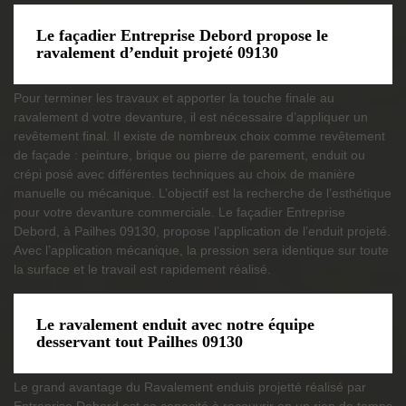
Le façadier Entreprise Debord propose le
ravalement d’enduit projeté 09130
Pour terminer les travaux et apporter la touche finale au
ravalement d votre devanture, il est nécessaire d’appliquer un
revêtement final. Il existe de nombreux choix comme revêtement
de façade : peinture, brique ou pierre de parement, enduit ou
crépi posé avec différentes techniques au choix de manière
manuelle ou mécanique. L’objectif est la recherche de l’esthétique
pour votre devanture commerciale. Le façadier Entreprise
Debord, à Pailhes 09130, propose l’application de l’enduit projeté.
Avec l’application mécanique, la pression sera identique sur toute
la surface et le travail est rapidement réalisé.
Le ravalement enduit avec notre équipe
desservant tout Pailhes 09130
Le grand avantage du Ravalement enduis projetté réalisé par