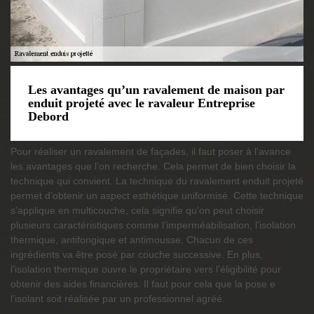
Les avantages qu’un ravalement de maison par
enduit projeté avec le ravaleur Entreprise
Debord
Pour réaliser un ravalement de façades, il faut poser à l’avance
les avantages que l’on recherche. Cela permet de bien choisir la
technique qui convient. La technique du ravalement enduit projeté
permet d’obtenir un aspect esthétique uniformisé. Cette technique
s’applique en multicouche, cela signifie qu’on peut choisir
plusieurs caractéristiques comme l’imperméabilisation, l’isolation
thermique, antifongique et antimousse. Chacun de ces
ingrédients va être posé par couche successive. En plus,
l’isolation thermique ouvre le propriétaire vers l’éligibilité pour
obtenir des aides financières. Il faut pour cela que la pose e
l’isolant soit réalisée par un professionnel agréé.