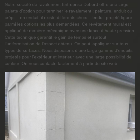
Notre société de ravalement Entreprise Debord offre une large
palette d’option pour terminer le ravalement : peinture, enduit ou
crépi… en enduit, il existe différents choix. L’enduit projeté figure
parmi les options les plus demandées. Ce revêtement mural est
appliqué de manière mécanique avec une lance à haute pression.
Cette technique garantit le gain de temps et surtout
l’uniformisation de l’aspect obtenu. On peut ‘appliquer sur tous
types de surfaces. Nous disposons d’une large gamme d’enduits
projetés pour l’extérieur et intérieur avec une large possibilité de
couleur. On nous contacte facilement à partir du site web.