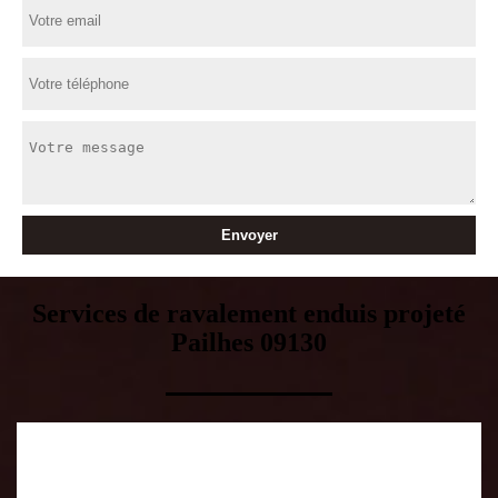
Services de ravalement enduis projeté
Pailhes 09130