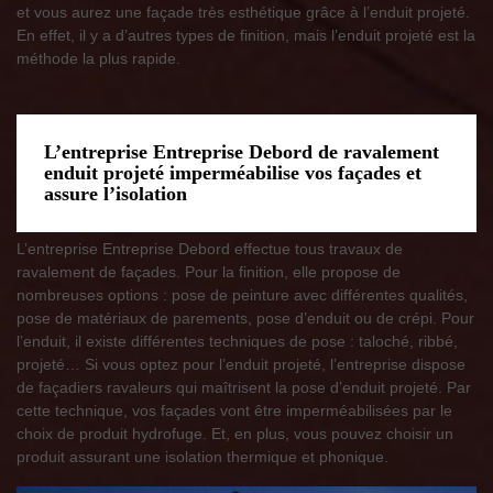
et vous aurez une façade très esthétique grâce à l’enduit projeté.
En effet, il y a d’autres types de finition, mais l’enduit projeté est la
méthode la plus rapide.
L’entreprise Entreprise Debord de ravalement
enduit projeté imperméabilise vos façades et
assure l’isolation
L’entreprise Entreprise Debord effectue tous travaux de
ravalement de façades. Pour la finition, elle propose de
nombreuses options : pose de peinture avec différentes qualités,
pose de matériaux de parements, pose d’enduit ou de crépi. Pour
l’enduit, il existe différentes techniques de pose : taloché, ribbé,
projeté… Si vous optez pour l’enduit projeté, l’entreprise dispose
de façadiers ravaleurs qui maîtrisent la pose d’enduit projeté. Par
cette technique, vos façades vont être imperméabilisées par le
choix de produit hydrofuge. Et, en plus, vous pouvez choisir un
produit assurant une isolation thermique et phonique.