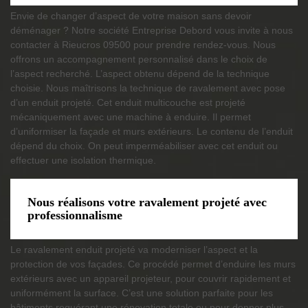
Envie de changer d’aspect de votre maison sans devoir
déménager ? Notre société Entreprise Debord vous invite à nous
contacter à Rieucros 09500 pour prendre rendez-vous. Nous
offrons un accompagnement personnalisé dans le choix de
l’aspect recherché. L’aspect obtenu dépend de la technique
choisie. Nous maîtrisons la technique de ravalement avec pose
d’un enduit projeté. Cet enduit multicouche est projeté
mécaniquement avec une machine à enduire. Il permet
d’uniformiser la façade et murs extérieurs. Le contenu de l’enduit
dépend du choix. On peut imperméabiliser avec cet enduit ou
effectuer une isolation thermique.
Nous réalisons votre ravalement projeté avec
professionnalisme
Le ravalement enduit projeté va moderniser l’aspect et la
protection de vos façades. Ce procédé permet d’enduire les murs
extérieurs avec un appareil projeteur, pour couvrir rapidement et
uniformément la surface. C’est une solution parfaite pour les
bâtiments requérant une rénovation totale ou pour donner plus