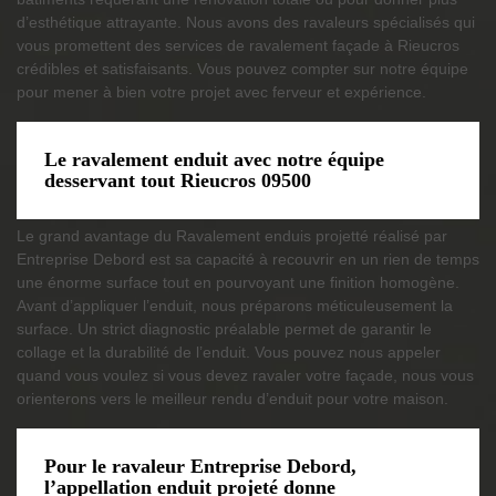
d’esthétique attrayante. Nous avons des ravaleurs spécialisés qui
vous promettent des services de ravalement façade à Rieucros
crédibles et satisfaisants. Vous pouvez compter sur notre équipe
pour mener à bien votre projet avec ferveur et expérience.
Le ravalement enduit avec notre équipe
desservant tout Rieucros 09500
Le grand avantage du Ravalement enduis projetté réalisé par
Entreprise Debord est sa capacité à recouvrir en un rien de temps
une énorme surface tout en pourvoyant une finition homogène.
Avant d’appliquer l’enduit, nous préparons méticuleusement la
surface. Un strict diagnostic préalable permet de garantir le
collage et la durabilité de l’enduit. Vous pouvez nous appeler
quand vous voulez si vous devez ravaler votre façade, nous vous
orienterons vers le meilleur rendu d’enduit pour votre maison.
Pour le ravaleur Entreprise Debord,
l’appellation enduit projeté donne