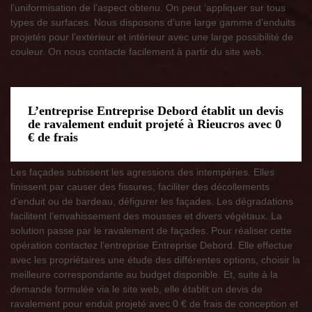
l’uniformisation de l’aspect obtenu. On peut ‘appliquer sur tous
types de surfaces. Nous disposons d’une large gamme d’enduits
projetés pour l’extérieur et intérieur avec une large possibilité de
couleur. On nous contacte facilement à partir du site web.
L’entreprise Entreprise Debord établit un devis
de ravalement enduit projeté à Rieucros avec 0
€ de frais
Les façades subissent les agressions des intempéries. Elles
finissent par causer des fissures, faciliter des décollements
d’enduit ou de bardeau, défigurer les façades. Les dégradations
facilitent l’envahissement des mousses et divers végétaux. La
solution passe par le ravalement de façades. Pour réaliser cette
opération contactez l’entreprise Entreprise Debord. Elle effectue
avec les propriétaires une étude des différentes options, choisir la
meilleure correspondante au budget disponible. Et, suite à la
demande formulée via le site web, elle établit un devis de
ravalement pour enduit projeté avec 0 € de frais de conception et