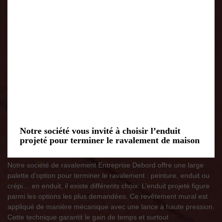
Notre société vous invité à choisir l’enduit
projeté pour terminer le ravalement de maison
Notre société de ravalement Entreprise Debord offre une large
palette d’option pour terminer le ravalement : peinture, enduit ou
crépi… en enduit, il existe différents choix. L’enduit projeté figure
parmi les options les plus demandées. Ce revêtement mural est
appliqué de manière mécanique avec une lance à haute pression.
Cette technique garantit le gain de temps et surtout