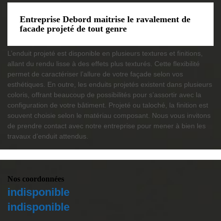
Entreprise Debord maitrise le ravalement de
facade projeté de tout genre
L’enduit projeté est disponible en plusieurs textures et finitions,
allant du rendu lisse à des effets plus texturés. Cette flexibilité
permet de caractériser l’allure de votre façade selon vos
esthétiques. En outre, les enduits projetés existent dans plusieurs
coloris, offrant beaucoup de possibilités pour s’assortir avec la
configuration de votre bâtiment. Projeté ou taloché, la finition est
souvent choisie selon le matériau composant. Nous vous invitons
de prendre contact avec notre entreprise pour mener à bien les
travaux d’enduit attendus.
Nos coordonnées
indisponible
indisponible