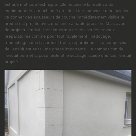
est une méthode technique. Elle nécessite la maîtrise du
maniement de la machine à projeter. Une mauvaise manipulation
va donner des épaisseurs de couche immédiatement visible le
produit est projeté avec une lance à haute pression. Mais avant
de projeter l’enduit, il est important de réaliser les travaux
préparatoires comme pour tout ravalement : nettoyage,
rebouchages des fissures et trous, réparations… La composition
de l’enduit est aussi une phase importante. La composition de
l’enduit permet la pose facile et le séchage rapide une fois l’enduit
projeté.