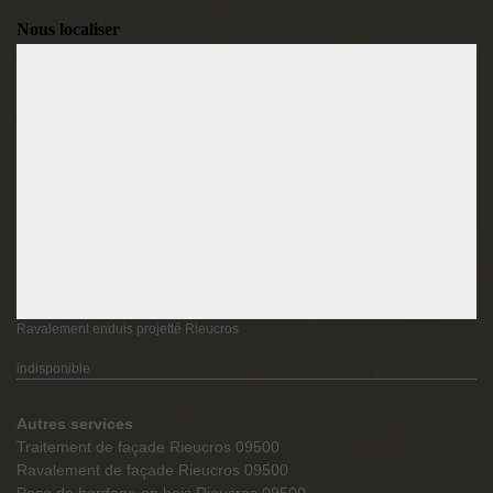
Nous localiser
Ravalement enduis projetté Rieucros
indisponible
Autres services
Traitement de façade Rieucros 09500
Ravalement de façade Rieucros 09500