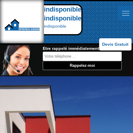
indisponible
indisponible
indisponible
Devis Gratuit
Etre rappelé immédiatement: