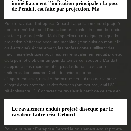
immédiatement l’indication principale : la pose
de l’enduit est faite par projection. Ma
Pour le ravaleur Entreprise Debord, l’appellation enduit projeté
donne immédiatement l’indication principale : la pose de l’enduit
est faite par projection. Mais l’appellation n’indique pas que la
projection s’effectue avec une machine (manipulation manuelle
ou électrique). Actuellement, les professionnels utilisent des
machines électriques pour réaliser le ravalement enduit projeté.
Cela permet d’obtenir un gain de temps conséquent. L’enduit
s’applique plus rapidement et plus facilement avec une
uniformisation assurée. Cette technique permet
d’imperméabiliser, d’isoler thermiquement, d’assurer la pose
d’ingrédients protecteurs des façades (antimousse, anti UV,
réfléchissante…). Contactez ce ravaleur à partir de ce site web.
Le ravalement enduit projeté disséqué par le
ravaleur Entreprise Debord
Pour le ravaleur Entreprise Debord le ravalement enduit projeté