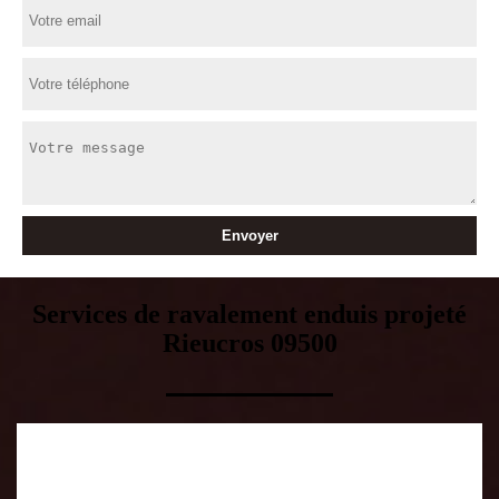
Services de ravalement enduis projeté
Rieucros 09500