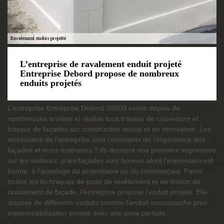
L’entreprise de ravalement enduit projeté
Entreprise Debord propose de nombreux
enduits projetés
L’entreprise Entreprise Debord 09500 existe depuis de
nombreuses années et réalise tous travaux de couverture et
travaux de façades sur construction neuve et en rénovation. Les
techniciens de l’entreprise sont conscients de l’importance des
façades et murs extérieurs ? Ils donnent une première impression
sur les visiteurs, si les façades sont bonnes alors l’impression est
bonne, à l’avantage du propriétaire ou du commerçant. Parmi
toutes les techniques de pose de revêtement et de finition de
ravalement de façade, l’entreprise propose l’enduit projeté. Elle
dispose de différents enduits comme l’enduit monocouche pour
imperméabilisation projeté avec une pose parfaite.