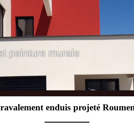
et peinture murale
e ravalement enduis projeté Roume