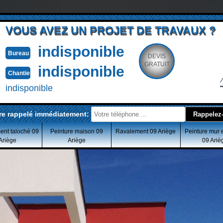
VOUS AVEZ UN PROJET DE TRAVAUX ?
indisponible
Bureau
DEVIS
GRATUIT
indisponible
Chantier
indisponible
re rappelé immédiatement:
ent taloché 09
Peinture maison 09
Ravalement 09 Ariège
Peinture mur 
Ariège
Ariège
09 Ariè