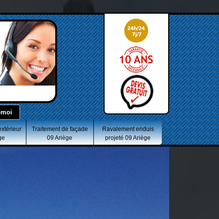
extérieur
Traitement de façade
Ravalement enduis
ge
09 Ariège
projeté 09 Ariège