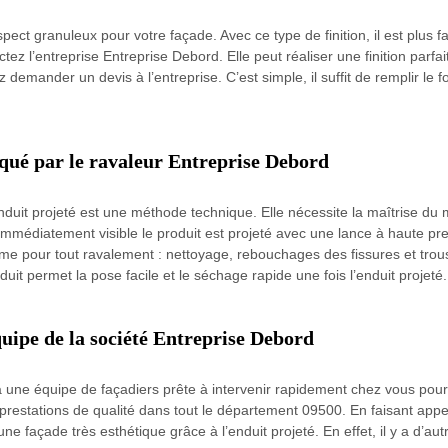
ect granuleux pour votre façade. Avec ce type de finition, il est plus fa
 l’entreprise Entreprise Debord. Elle peut réaliser une finition parfait
 demander un devis à l’entreprise. C’est simple, il suffit de remplir le
équé par le ravaleur Entreprise Debord
nduit projeté est une méthode technique. Elle nécessite la maîtrise d
édiatement visible le produit est projeté avec une lance à haute pressi
mme pour tout ravalement : nettoyage, rebouchages des fissures et trou
it permet la pose facile et le séchage rapide une fois l’enduit projeté.
uipe de la société Entreprise Debord
une équipe de façadiers prête à intervenir rapidement chez vous pour 
prestations de qualité dans tout le département 09500. En faisant appel
 façade très esthétique grâce à l’enduit projeté. En effet, il y a d’autre