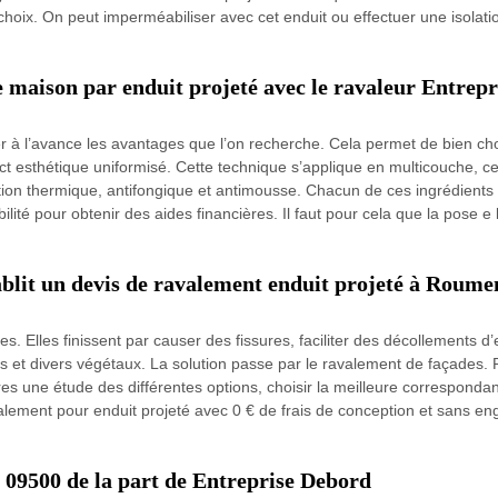
hoix. On peut imperméabiliser avec cet enduit ou effectuer une isolati
 maison par enduit projeté avec le ravaleur Entrep
er à l’avance les avantages que l’on recherche. Cela permet de bien cho
t esthétique uniformisé. Cette technique s’applique en multicouche, cela
ation thermique, antifongique et antimousse. Chacun de ces ingrédients
ibilité pour obtenir des aides financières. Il faut pour cela que la pose e
blit un devis de ravalement enduit projeté à Roumen
. Elles finissent par causer des fissures, faciliter des décollements d
 et divers végétaux. La solution passe par le ravalement de façades. Po
ires une étude des différentes options, choisir la meilleure corresponda
ravalement pour enduit projeté avec 0 € de frais de conception et sans 
 09500 de la part de Entreprise Debord