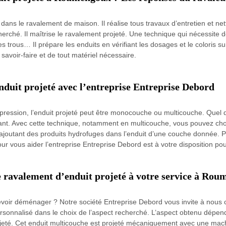
dans le ravalement de maison. Il réalise tous travaux d’entretien et net
echerché. Il maîtrise le ravalement projeté. Une technique qui nécessit
trous… Il prépare les enduits en vérifiant les dosages et le coloris sui
avoir-faire et de tout matériel nécessaire.
nduit projeté avec l’entreprise Entreprise Debord
ression, l’enduit projeté peut être monocouche ou multicouche. Quel 
ant. Avec cette technique, notamment en multicouche, vous pouvez cho
ajoutant des produits hydrofuges dans l’enduit d’une couche donnée. 
ur vous aider l’entreprise Entreprise Debord est à votre disposition pou
e ravalement d’enduit projeté à votre service à Ro
evoir déménager ? Notre société Entreprise Debord vous invite à nou
nnalisé dans le choix de l’aspect recherché. L’aspect obtenu dépend 
eté. Cet enduit multicouche est projeté mécaniquement avec une machin