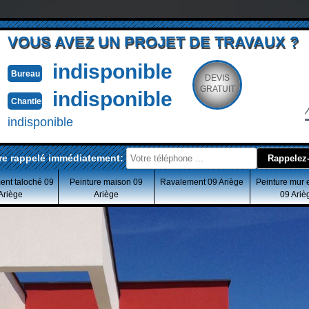
VOUS AVEZ UN PROJET DE TRAVAUX ?
indisponible
Bureau
DEVIS
GRATUIT
indisponible
Chantier
indisponible
re rappelé immédiatement:
ent taloché 09
Peinture maison 09
Ravalement 09 Ariège
Peinture mur 
Ariège
Ariège
09 Ariè