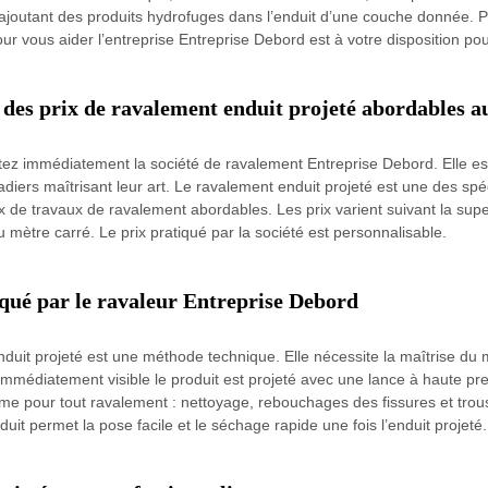
ajoutant des produits hydrofuges dans l’enduit d’une couche donnée. 
ur vous aider l’entreprise Entreprise Debord est à votre disposition pou
 des prix de ravalement enduit projeté abordables a
ez immédiatement la société de ravalement Entreprise Debord. Elle est 
diers maîtrisant leur art. Le ravalement enduit projeté est une des spéc
rix de travaux de ravalement abordables. Les prix varient suivant la supe
 mètre carré. Le prix pratiqué par la société est personnalisable.
équé par le ravaleur Entreprise Debord
nduit projeté est une méthode technique. Elle nécessite la maîtrise d
édiatement visible le produit est projeté avec une lance à haute pressi
mme pour tout ravalement : nettoyage, rebouchages des fissures et trou
it permet la pose facile et le séchage rapide une fois l’enduit projeté.