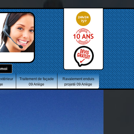
extérieur
Traitement de façade
Ravalement enduis
ge
09 Ariège
projeté 09 Ariège