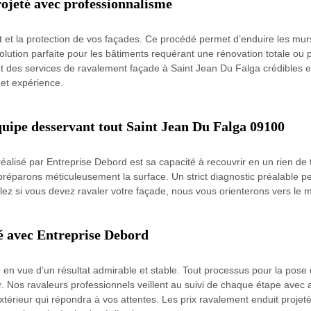
rojeté avec professionnalisme
 et la protection de vos façades. Ce procédé permet d’enduire les murs
lution parfaite pour les bâtiments requérant une rénovation totale ou 
t des services de ravalement façade à Saint Jean Du Falga crédibles e
 et expérience.
quipe desservant tout Saint Jean Du Falga 09100
éalisé par Entreprise Debord est sa capacité à recouvrir en un rien d
préparons méticuleusement la surface. Un strict diagnostic préalable per
ez si vous devez ravaler votre façade, nous vous orienterons vers le m
é avec Entreprise Debord
n vue d’un résultat admirable et stable. Tout processus pour la pose d
 Nos ravaleurs professionnels veillent au suivi de chaque étape avec a
extérieur qui répondra à vos attentes. Les prix ravalement enduit projet