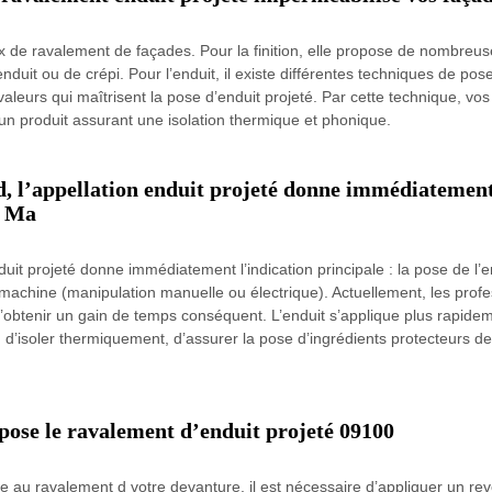
x de ravalement de façades. Pour la finition, elle propose de nombreus
uit ou de crépi. Pour l’enduit, il existe différentes techniques de pos
ravaleurs qui maîtrisent la pose d’enduit projeté. Par cette technique, v
 un produit assurant une isolation thermique et phonique.
, l’appellation enduit projeté donne immédiatement l
. Ma
uit projeté donne immédiatement l’indication principale : la pose de l’end
 machine (manipulation manuelle ou électrique). Actuellement, les profe
d’obtenir un gain de temps conséquent. L’enduit s’applique plus rapide
 d’isoler thermiquement, d’assurer la pose d’ingrédients protecteurs d
pose le ravalement d’enduit projeté 09100
ale au ravalement d votre devanture, il est nécessaire d’appliquer un r