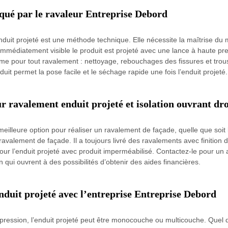
équé par le ravaleur Entreprise Debord
nduit projeté est une méthode technique. Elle nécessite la maîtrise d
édiatement visible le produit est projeté avec une lance à haute pressi
mme pour tout ravalement : nettoyage, rebouchages des fissures et trou
it permet la pose facile et le séchage rapide une fois l’enduit projeté.
 ravalement enduit projeté et isolation ouvrant droi
a meilleure option pour réaliser un ravalement de façade, quelle que soi
avalement de façade. Il a toujours livré des ravalements avec finition de
our l’enduit projeté avec produit imperméabilisé. Contactez-le pour u
n qui ouvrent à des possibilités d’obtenir des aides financières.
nduit projeté avec l’entreprise Entreprise Debord
ression, l’enduit projeté peut être monocouche ou multicouche. Quel 