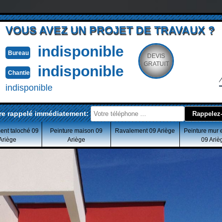
VOUS AVEZ UN PROJET DE TRAVAUX ?
indisponible
Bureau
DEVIS
GRATUIT
indisponible
Chantier
indisponible
re rappelé immédiatement:
ent taloché 09
Peinture maison 09
Ravalement 09 Ariège
Peinture mur 
Ariège
Ariège
09 Ariè