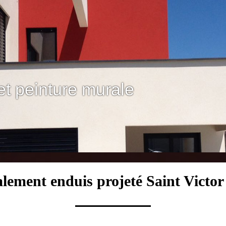
et peinture murale
alement enduis projeté Saint Vict