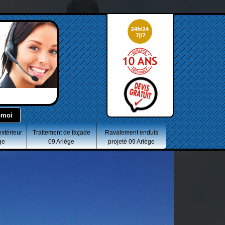
extérieur
Traitement de façade
Ravalement enduis
ge
09 Ariège
projeté 09 Ariège