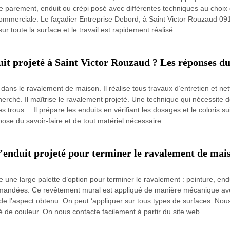
de parement, enduit ou crépi posé avec différentes techniques au choix
ommerciale. Le façadier Entreprise Debord, à Saint Victor Rouzaud 0910
ur toute la surface et le travail est rapidement réalisé.
t projeté à Saint Victor Rouzaud ? Les réponses d
dans le ravalement de maison. Il réalise tous travaux d’entretien et net
echerché. Il maîtrise le ravalement projeté. Une technique qui nécessit
trous… Il prépare les enduits en vérifiant les dosages et le coloris sui
ose du savoir-faire et de tout matériel nécessaire.
 l’enduit projeté pour terminer le ravalement de mai
une large palette d’option pour terminer le ravalement : peinture, endui
s demandées. Ce revêtement mural est appliqué de manière mécanique av
on de l’aspect obtenu. On peut ‘appliquer sur tous types de surfaces. N
ité de couleur. On nous contacte facilement à partir du site web.