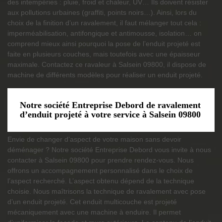
des intempéries : pluie, froid et chaleur, UV… Ils doivent résister
aux pollutions urbaines (graffiti, points noirs…). Ainsi, lors du
choix de la finition d’un ravalement, il faut mélanger tout cela :
imperméabilisation, antifongique et antimousse, isolation… on
comprend mieux ainsi pourquoi la pose de l’enduit projeté est
faite en plusieurs couches, mais toutefois avec une épaisseur
maximale. Contactez ce ravaleur à Salsein 09800, il dispose de
machine de différents modèles pour réaliser un enduit projeté.
Notre société Entreprise Debord de ravalement
d’enduit projeté à votre service à Salsein 09800
Envie de changer d’aspect de votre maison sans devoir
déménager ? Notre société Entreprise Debord vous invite à nous
contacter à Salsein 09800 pour prendre rendez-vous. Nous
offrons un accompagnement personnalisé dans le choix de
l’aspect recherché. L’aspect obtenu dépend de la technique
choisie. Nous maîtrisons la technique de ravalement avec pose
d’un enduit projeté. Cet enduit multicouche est projeté
mécaniquement avec une machine à enduire. Il permet