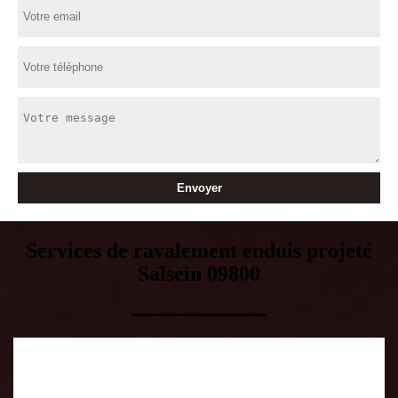
Services de ravalement enduis projeté
Salsein 09800