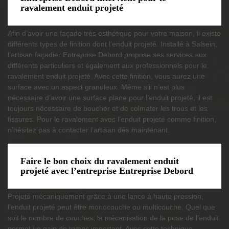
ravalement enduit projeté
Afin d’avoir une façade très esthétique pour votre maison, il existe
différents types de finition dont l’enduit projeté. Installé à Salsein,
l’artisan façadier Entreprise Debord propose ses services aux
différents particuliers et également aux professionnels pour le
ravalement enduit projeté. Avec cette finition, vous aurez une
surface avec un aspect granuleux. Même s’il n’est plus
nécessaire d’avoir une surface plane pour l’enduit projeté, il est
toujours nécessaire de boucher et de colmater les trous et les
fissures. Pour le ravalement avec l’enduit projeté comme finition,
n’hésitez pas à contacter l’artisan dès maintenant.
Faire le bon choix du ravalement enduit
projeté avec l’entreprise Entreprise Debord
Projeté mécaniquement grâce à une lance à haute pression,
l’enduit projeté peut être monocouche ou multicouche. Quel que
soit le nombre de couches, la mécanisation de la pose de l’enduit
permet un gain de temps important. Avec cette technique,