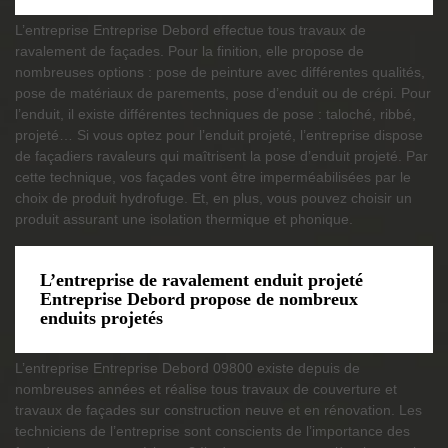
L’entreprise Entreprise Debord effectue tous travaux de
ravalement de façades. Pour la finition, elle propose de
nombreuses options : pose de peinture avec différentes qualités,
pose de matériaux de parements, pose d’enduit ou de crépi. Pour
l’enduit, il existe différentes techniques de pose : taloché, ribbé,
projeté… Si vous optez pour l’enduit projeté, l’entreprise dispose
de façadiers ravaleurs qui maîtrisent la pose d’enduit projeté. Par
cette technique, vos façades vont être imperméabilisées par le
choix de produit hydrofuge. Et, en plus, vous pouvez choisir un
produit assurant une isolation thermique et phonique.
L’entreprise de ravalement enduit projeté
Entreprise Debord propose de nombreux
enduits projetés
L’entreprise Entreprise Debord 09800 existe depuis de
nombreuses années et réalise tous travaux de couverture et
travaux de façades sur construction neuve et en rénovation. Les
techniciens de l’entreprise sont conscients de l’importance des