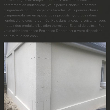
notamment en multicouche, vous pouvez choisir un nombre
d’ingrédients pour protéger vos façades. Vous pouvez choisir
d’imperméabiliser en ajoutant des produits hydrofuges dans
l’enduit d’une couche donnée. Puis dans la couche suivante, vous
mettez des produits d’isolation thermique. Et ainsi de suite… Pour
vous aider l’entreprise Entreprise Debord est à votre disposition
pour faire le bon choix.