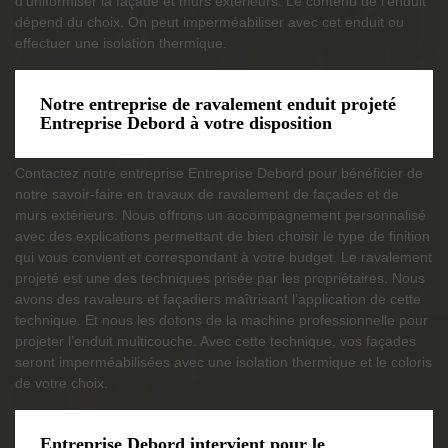
d’uniformiser la façade et murs extérieurs. Le contenu de l’enduit
dépend du choix. On peut imperméabiliser avec cet enduit ou
effectuer une isolation thermique.
Notre entreprise de ravalement enduit projeté
Entreprise Debord à votre disposition
Contactez notre entreprise Entreprise Debord pour bénéficier de
notre savoir-faire en travaux de ravalement de façades et de
murs extérieurs. Nous offrons un accompagnement personnalisé
avec des explications permettant de bien choisir le type de finition
qui vous convient et correspondant à votre budget. Le ravalement
projeté est une des techniques prisée par les propriétaires. Nous
avons des ravaleurs et façadiers maîtrisant l’application de cette
technique. Et nous les dotons de la machine professionnelle pour
projeter l’enduit multicouche. Avec cette technique, vos façades
seront imperméabilisées avec une isolation thermique et le coloris
de votre choix.
Entreprise Debord intervient pour le