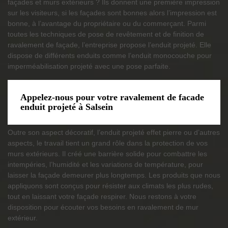
façades et murs extérieurs ? Ils donnent une première impression
sur les visiteurs, si les façades sont bonnes alors l’impression est
bonne, à l’avantage du propriétaire ou du commerçant. Parmi
toutes les techniques de pose de revêtement et de finition de
ravalement de façade, l’entreprise propose l’enduit projeté. Elle
dispose de différents enduits comme l’enduit monocouche pour
imperméabilisation projeté avec une pose parfaite.
Appelez-nous pour votre ravalement de facade
enduit projeté à Salsein
Outre son aspect décoratif, l’enduit projeté effet pierre ou d’autres
aspects, le travail tient un grand rôle dans la protection de vos
murs extérieurs. Il créé une barrière solide pour combattre les
intempéries, l’humidité et les variations de température, pour
laisser la façade demeurer plus longtemps. Les produits que nous
appliquons sont conçus pour résister aux climats les plus rudes,
tout en laissant votre façade respirer. Nous restons à votre
disposition pour écouter vos besoins en ravalement de mur
extérieur.