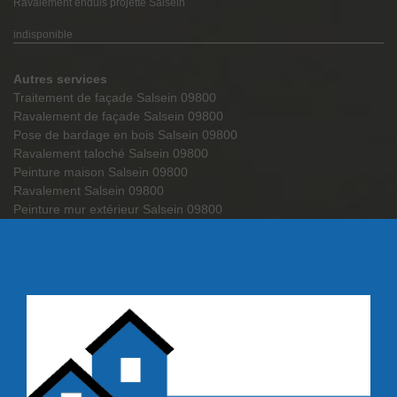
Ravalement enduis projetté Salsein
indisponible
Autres services
Traitement de façade Salsein 09800
Ravalement de façade Salsein 09800
Pose de bardage en bois Salsein 09800
Ravalement taloché Salsein 09800
Peinture maison Salsein 09800
Ravalement Salsein 09800
Peinture mur extérieur Salsein 09800