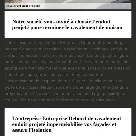
Notre société vous invité à choisir l’enduit
projeté pour terminer le ravalement de maison
Notre société de ravalement Entreprise Debord offre une large
palette d’option pour terminer le ravalement : peinture, enduit ou
crépi… en enduit, il existe différents choix. L’enduit projeté figure
parmi les options les plus demandées. Ce revêtement mural est
appliqué de manière mécanique avec une lance à haute pression.
Cette technique garantit le gain de temps et surtout
l’uniformisation de l’aspect obtenu. On peut ‘appliquer sur tous
types de surfaces. Nous disposons d’une large gamme d’enduits
projetés pour l’extérieur et intérieur avec une large possibilité de
couleur. On nous contacte facilement à partir du site web.
L’entreprise Entreprise Debord de ravalement
enduit projeté imperméabilise vos façades et
assure l’isolation