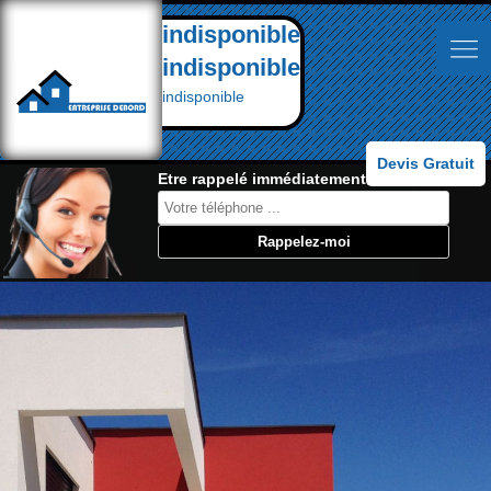
indisponible
indisponible
indisponible
Devis Gratuit
Etre rappelé immédiatement: