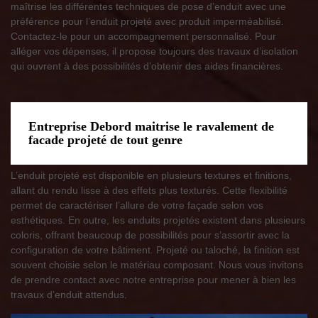
maîtrise les différentes techniques de pose d’enduit avec une
préférence pour l’enduit projeté avec produit imperméabilisé.
Contactez-le pour un accompagnement personnalisé. Pour
alléger vos dépenses, il propose toujours des travaux d’isolation
qui ouvrent à des possibilités d’obtenir des aides financières.
Entreprise Debord maitrise le ravalement de
facade projeté de tout genre
L’enduit projeté est disponible en plusieurs textures et finitions,
allant du rendu lisse à des effets plus texturés. Cette flexibilité
permet de caractériser l’allure de votre façade selon vos
esthétiques. En outre, les enduits projetés existent dans plusieurs
coloris, offrant beaucoup de possibilités pour s’assortir avec la
configuration de votre bâtiment. Projeté ou taloché, la finition est
souvent choisie selon le matériau composant. Nous vous invitons
de prendre contact avec notre entreprise pour mener à bien les
travaux d’enduit attendus.