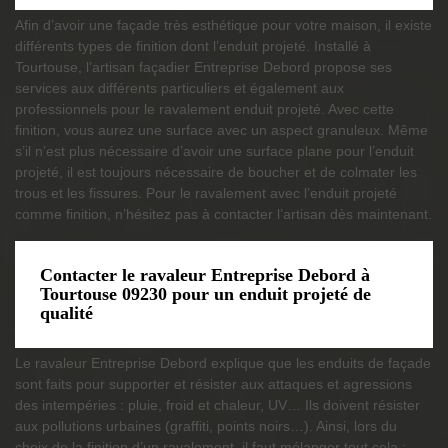
Afin d’avoir une façade très esthétique pour votre maison, il existe
différents types de finition dont l’enduit projeté. Installé à
Tourtouse, l’artisan façadier Entreprise Debord propose ses
services aux différents particuliers et également aux
professionnels pour le ravalement enduit projeté. Avec cette
finition, vous aurez une surface avec un aspect granuleux. Même
s’il n’est plus nécessaire d’avoir une surface plane pour l’enduit
projeté, il est toujours nécessaire de boucher et de colmater les
trous et les fissures. Pour le ravalement avec l’enduit projeté
comme finition, n’hésitez pas à contacter l’artisan dès maintenant.
Contacter le ravaleur Entreprise Debord à
Tourtouse 09230 pour un enduit projeté de
qualité
Le ravaleur Entreprise Debord explique que les enduits de façade
sont faits pour supporter et résister aux attaques et agressions
des intempéries : pluie, froid et chaleur, UV… Ils doivent résister
aux pollutions urbaines (graffiti, points noirs…). Ainsi, lors du
choix de la finition d’un ravalement, il faut mélanger tout cela :