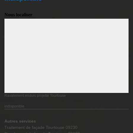
Nous localiser
Ravalement enduis projetté Tourtouse
indisponible
Autres services
Traitement de façade Tourtouse 09230