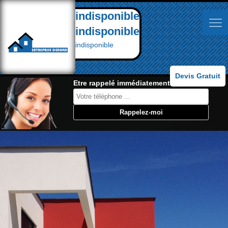
indisponible
indisponible
indisponible
Devis Gratuit
Etre rappelé immédiatement: