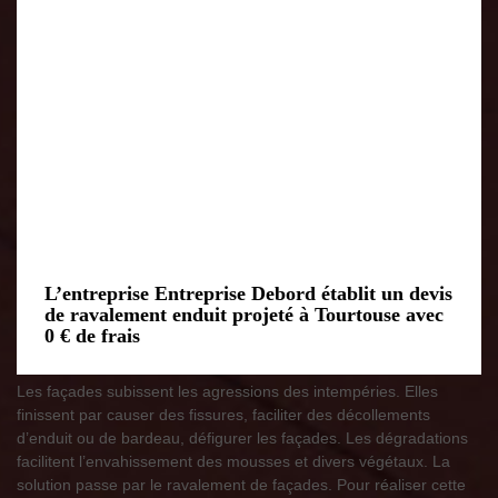
L’entreprise Entreprise Debord établit un devis
de ravalement enduit projeté à Tourtouse avec
0 € de frais
Les façades subissent les agressions des intempéries. Elles
finissent par causer des fissures, faciliter des décollements
d’enduit ou de bardeau, défigurer les façades. Les dégradations
facilitent l’envahissement des mousses et divers végétaux. La
solution passe par le ravalement de façades. Pour réaliser cette