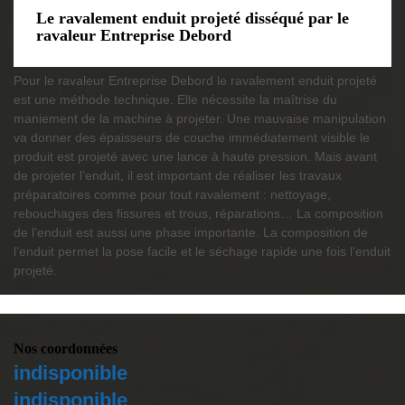
Le ravalement enduit projeté disséqué par le
ravaleur Entreprise Debord
Pour le ravaleur Entreprise Debord le ravalement enduit projeté
est une méthode technique. Elle nécessite la maîtrise du
maniement de la machine à projeter. Une mauvaise manipulation
va donner des épaisseurs de couche immédiatement visible le
produit est projeté avec une lance à haute pression. Mais avant
de projeter l’enduit, il est important de réaliser les travaux
préparatoires comme pour tout ravalement : nettoyage,
rebouchages des fissures et trous, réparations… La composition
de l’enduit est aussi une phase importante. La composition de
l’enduit permet la pose facile et le séchage rapide une fois l’enduit
projeté.
Nos coordonnées
indisponible
indisponible