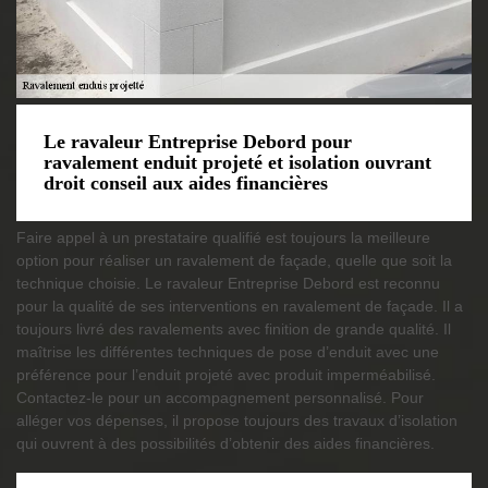
Le ravaleur Entreprise Debord pour
ravalement enduit projeté et isolation ouvrant
droit conseil aux aides financières
Faire appel à un prestataire qualifié est toujours la meilleure
option pour réaliser un ravalement de façade, quelle que soit la
technique choisie. Le ravaleur Entreprise Debord est reconnu
pour la qualité de ses interventions en ravalement de façade. Il a
toujours livré des ravalements avec finition de grande qualité. Il
maîtrise les différentes techniques de pose d’enduit avec une
préférence pour l’enduit projeté avec produit imperméabilisé.
Contactez-le pour un accompagnement personnalisé. Pour
alléger vos dépenses, il propose toujours des travaux d’isolation
qui ouvrent à des possibilités d’obtenir des aides financières.