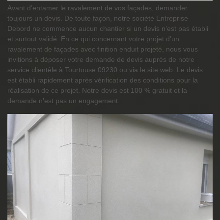
Avant d’entamer le ravalement de vos façades, demander
toujours un devis. De toute façon, notre société Entreprise
Debord ne commence aucun chantier si un devis n’est pas établi
et surtout validé. En ce qui concernant votre projet d’un
ravalement de façades avec finition enduit projeté, nous vous
invitions à déposer votre demande de devis auprès de notre
service clientèle à Tourtouse 09230 ou via le site web. Le devis
est établi rapidement après vérification des conditions pour la
réalisation de ce projet. Notre devis est 100 % gratuit et la
demande n’est pas un engagement.