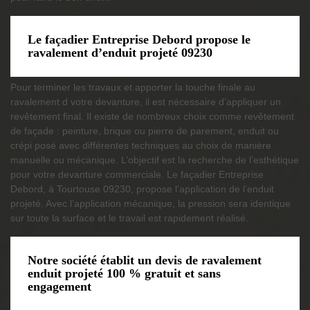
Le façadier Entreprise Debord propose le
ravalement d’enduit projeté 09230
Pour terminer les travaux et apporter la touche finale au
ravalement d votre devanture, il est nécessaire d’appliquer un
revêtement final. Il existe de nombreux choix comme revêtement
de façade : peinture, brique ou pierre de parement, enduit ou
crépi posé avec différentes techniques au choix de manière
manuelle ou mécanique. L’objectif est la recherche de l’esthétique
pour votre devanture commerciale. Le façadier Entreprise
Debord, à Tourtouse 09230, propose l’application de l’enduit
projeté. Avec l’application mécanique, la pression sera identique
sur toute la surface et le travail est rapidement réalisé.
Notre société établit un devis de ravalement
enduit projeté 100 % gratuit et sans
engagement