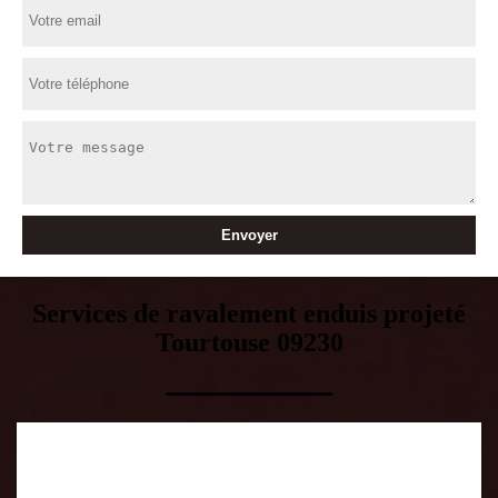
Services de ravalement enduis projeté
Tourtouse 09230