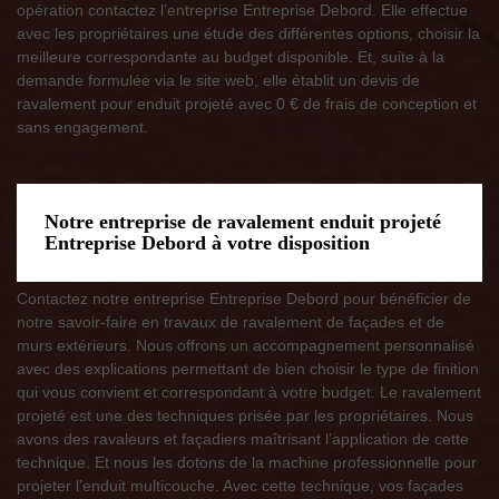
opération contactez l’entreprise Entreprise Debord. Elle effectue
avec les propriétaires une étude des différentes options, choisir la
meilleure correspondante au budget disponible. Et, suite à la
demande formulée via le site web, elle établit un devis de
ravalement pour enduit projeté avec 0 € de frais de conception et
sans engagement.
Notre entreprise de ravalement enduit projeté
Entreprise Debord à votre disposition
Contactez notre entreprise Entreprise Debord pour bénéficier de
notre savoir-faire en travaux de ravalement de façades et de
murs extérieurs. Nous offrons un accompagnement personnalisé
avec des explications permettant de bien choisir le type de finition
qui vous convient et correspondant à votre budget. Le ravalement
projeté est une des techniques prisée par les propriétaires. Nous
avons des ravaleurs et façadiers maîtrisant l’application de cette
technique. Et nous les dotons de la machine professionnelle pour
projeter l’enduit multicouche. Avec cette technique, vos façades