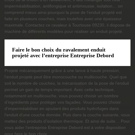
imperméabilisation, antifongique et antimousse, isolation… on
comprend mieux ainsi pourquoi la pose de l’enduit projeté est
faite en plusieurs couches, mais toutefois avec une épaisseur
maximale. Contactez ce ravaleur à Tourtouse 09230, il dispose de
machine de différents modèles pour réaliser un enduit projeté.
Faire le bon choix du ravalement enduit
projeté avec l’entreprise Entreprise Debord
Projeté mécaniquement grâce à une lance à haute pression,
l’enduit projeté peut être monocouche ou multicouche. Quel que
soit le nombre de couches, la mécanisation de la pose de l’enduit
permet un gain de temps important. Avec cette technique,
notamment en multicouche, vous pouvez choisir un nombre
d’ingrédients pour protéger vos façades. Vous pouvez choisir
d’imperméabiliser en ajoutant des produits hydrofuges dans
l’enduit d’une couche donnée. Puis dans la couche suivante, vous
mettez des produits d’isolation thermique. Et ainsi de suite… Pour
vous aider l’entreprise Entreprise Debord est à votre disposition
pour faire le bon choix.