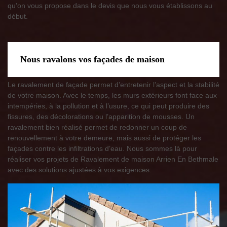
qu’on vous propose dans le devis que nous vous établissons au
début.
Nous ravalons vos façades de maison
Le ravalement de façade permet d’entretenir l’aspect et la stabilité
de votre maison. Avec le temps, les murs extérieurs font face aux
intempéries, à la pollution et à l’usure, ce qui peut produire des
fissures, des décolorations ou l’apparition de mousses. Un
ravalement bien réalisé permet de redonner un coup de
renouvellement à votre demeure, mais aussi de protéger les
façades contre les infiltrations d’eau. Nous sommes là pour
réaliser vos projets de Ravalement de maison Arrien En Bethmale
avec des solutions ajustées à vos exigences.