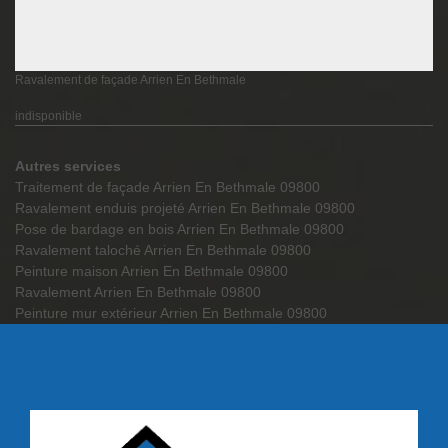
Ravalement de façade Arrien En Bethmale
indisponible
Autres services
Traitement de façade Arrien En Bethmale 09800
Ravalement enduis projeté Arrien En Bethmale 09800
Pose de bardage en bois Arrien En Bethmale 09800
Ravalement taloché Arrien En Bethmale 09800
Peinture maison Arrien En Bethmale 09800
Ravalement Arrien En Bethmale 09800
Peinture mur extérieur Arrien En Bethmale 09800