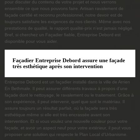
pour discuter du contenu de votre projet et nous verrons
ensemble ce que nous pouvons faire. Artisan ravalement de
façade certifié et reconnu professionnel, notre devoir est de
toujours satisfaire les exigences de nos clients. Même avec nos
prestations de qualité, le rapport qualité-prix n’est jamais négligé.
Bref, si cherchez un Façadier fiable, Entreprise Debord est
disponible pour vous aider.
Façadier Entreprise Debord assure une façade
très esthétique après son intervention
Entreprise Debord est un façadier installé dans la ville de Arrien
En Bethmale. Il peut assurer différents travaux à propos d’une
façade dont le nettoyage, le ravalement ou le traitement. Grâce à
son expérience, il peut intervenir, quel que soit le matériau. Il
assure toujours un résultat parfait, où la façade sera très
esthétique même si elle est très encrassée avant son
intervention. Et si vous voulez une nouvelle couleur pour votre
façade, et avoir un aspect neuf pour votre extérieur, il peut vous
proposer une solution qui respecte le Plan Local d’Urbanisme.