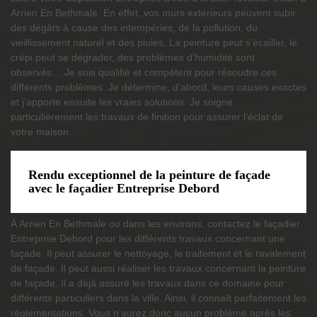
Arrien En Bethmale. En effet, vos murs extérieurs peuvent subir
des dégâts à cause des intempéries, de la pollution, du
vieillissement naturel et des pluies. La peinture peut s’écailler, le
crépi peut se dégrader, des problèmes d’humidité sont
observés… Je suis qualifié et compétent pour résoudre ces
différents problèmes. Je détermine, d’abord, leurs causes exactes
et j’apporte ensuite les vraies solutions. Je soigne
particulièrement les travaux de finition pour assurer l’éclat de
votre maison.
Rendu exceptionnel de la peinture de façade
avec le façadier Entreprise Debord
À Arrien En Bethmale ou dans les environs, contactez le façadier
Entreprise Debord pour les différents travaux concernant une
façade. Il peut assurer le nettoyage, le traitement et le ravalement
de façade. Il peut aussi réaliser les travaux concernant la peinture
de façade. Il a déjà assuré les travaux dans ce domaine pour
différents particuliers dans la ville. Ainsi, il connaît parfaitement les
réglementations. Vous n’aurez donc aucun problème après les