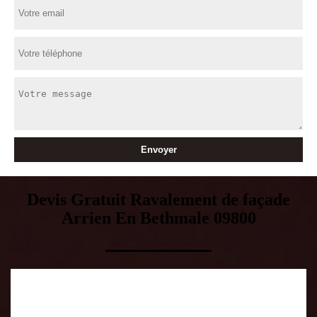
Devis Gratuit Ravalement de façade
Arrien En Bethmale 09800