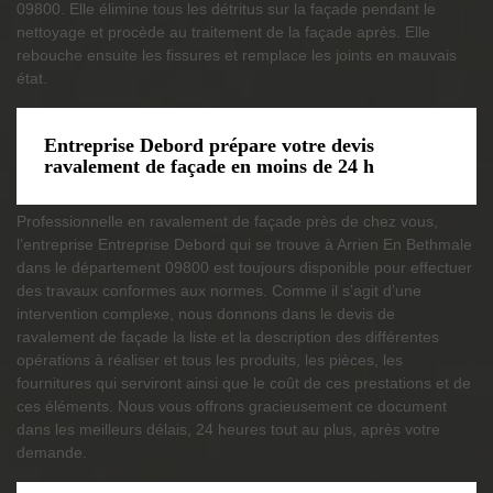
09800. Elle élimine tous les détritus sur la façade pendant le
nettoyage et procède au traitement de la façade après. Elle
rebouche ensuite les fissures et remplace les joints en mauvais
état.
Entreprise Debord prépare votre devis
ravalement de façade en moins de 24 h
Professionnelle en ravalement de façade près de chez vous,
l’entreprise Entreprise Debord qui se trouve à Arrien En Bethmale
dans le département 09800 est toujours disponible pour effectuer
des travaux conformes aux normes. Comme il s’agit d’une
intervention complexe, nous donnons dans le devis de
ravalement de façade la liste et la description des différentes
opérations à réaliser et tous les produits, les pièces, les
fournitures qui serviront ainsi que le coût de ces prestations et de
ces éléments. Nous vous offrons gracieusement ce document
dans les meilleurs délais, 24 heures tout au plus, après votre
demande.