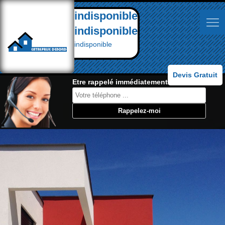
indisponible
indisponible
indisponible
Devis Gratuit
Etre rappelé immédiatement: