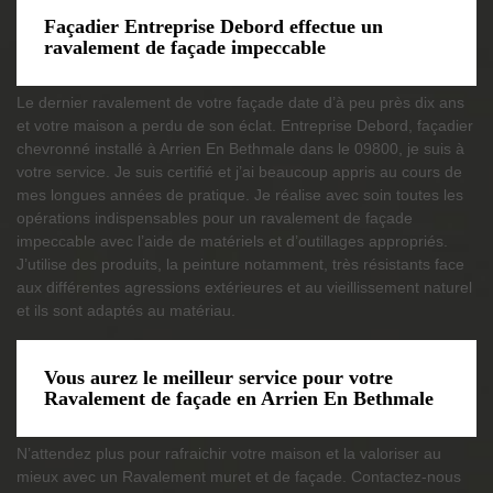
Façadier Entreprise Debord effectue un
ravalement de façade impeccable
Le dernier ravalement de votre façade date d’à peu près dix ans
et votre maison a perdu de son éclat. Entreprise Debord, façadier
chevronné installé à Arrien En Bethmale dans le 09800, je suis à
votre service. Je suis certifié et j’ai beaucoup appris au cours de
mes longues années de pratique. Je réalise avec soin toutes les
opérations indispensables pour un ravalement de façade
impeccable avec l’aide de matériels et d’outillages appropriés.
J’utilise des produits, la peinture notamment, très résistants face
aux différentes agressions extérieures et au vieillissement naturel
et ils sont adaptés au matériau.
Vous aurez le meilleur service pour votre
Ravalement de façade en Arrien En Bethmale
N’attendez plus pour rafraichir votre maison et la valoriser au
mieux avec un Ravalement muret et de façade. Contactez-nous