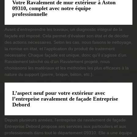
Votre Ravalement de mur extérieur à Aston
09310, complet avec notre équipe
professionnelle
Avant d’entreprendre les travaux, un diagnostic intégral de la
façade est imposé. Cela permet d’évaluer son état et de décider
des actions nécessaires. Selon les cas, nous faisons le nettoyage,
la remise en état, et l’application du produit de traitement
nécessaire. Chaque façade est unique, donc qu’il s’agisse d’un
Ravalement taloché ou d’un Ravalement projeté, nous
choisissons les matériaux et les méthodes les plus efficaces à la
nature du support (pierre, brique, béton, etc.).
L’aspect neuf pour votre extérieur avec
l’entreprise ravalement de façade Entreprise
Debord
Depuis plusieurs années, l’entreprise de ravalement de façade
Entreprise Debord propose ses services aux particuliers et aux
professionnels dans tout le département 09310. Elle a une équipe