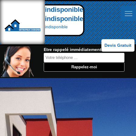
indisponible
indisponible
indisponible
Devis Gratuit
Etre rappelé immédiatement: