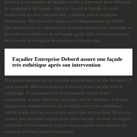
Debord a une équipe de façadier prête à intervenir pour effectuer
le ravalement de façade. Dans le cas où la façade de votre
maison est en très mauvais état, n’hésitez pas à contacter
l’entreprise. Elle intervient dans tout le département du 09310.
Elle élimine tous les détritus sur la façade pendant le nettoyage et
procède au traitement de la façade après. Elle rebouche ensuite
les fissures et remplace les joints en mauvais état.
Façadier Entreprise Debord assure une façade
très esthétique après son intervention
Entreprise Debord est un façadier installé dans la ville de Aston. Il
peut assurer différents travaux à propos d’une façade dont le
nettoyage, le ravalement ou le traitement. Grâce à son
expérience, il peut intervenir, quel que soit le matériau. Il assure
toujours un résultat parfait, où la façade sera très esthétique
même si elle est très encrassée avant son intervention. Et si vous
voulez une nouvelle couleur pour votre façade, et avoir un aspect
neuf pour votre extérieur, il peut vous proposer une solution qui
respecte le Plan Local d’Urbanisme.