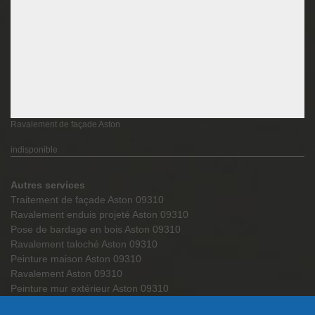
Ravalement de façade Aston
indisponible
Autres services
Traitement de façade Aston 09310
Ravalement enduis projeté Aston 09310
Pose de bardage en bois Aston 09310
Ravalement taloché Aston 09310
Peinture maison Aston 09310
Ravalement Aston 09310
Peinture mur extérieur Aston 09310