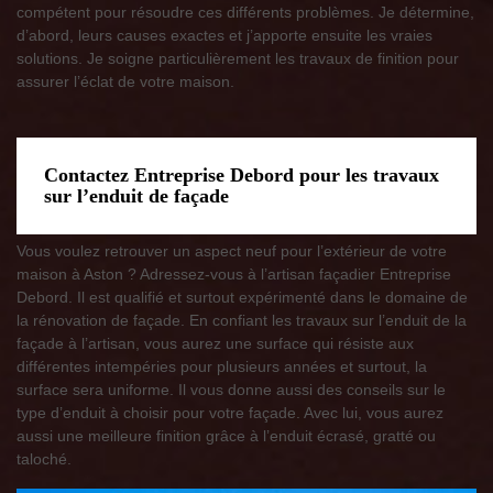
compétent pour résoudre ces différents problèmes. Je détermine,
d’abord, leurs causes exactes et j’apporte ensuite les vraies
solutions. Je soigne particulièrement les travaux de finition pour
assurer l’éclat de votre maison.
Contactez Entreprise Debord pour les travaux
sur l’enduit de façade
Vous voulez retrouver un aspect neuf pour l’extérieur de votre
maison à Aston ? Adressez-vous à l’artisan façadier Entreprise
Debord. Il est qualifié et surtout expérimenté dans le domaine de
la rénovation de façade. En confiant les travaux sur l’enduit de la
façade à l’artisan, vous aurez une surface qui résiste aux
différentes intempéries pour plusieurs années et surtout, la
surface sera uniforme. Il vous donne aussi des conseils sur le
type d’enduit à choisir pour votre façade. Avec lui, vous aurez
aussi une meilleure finition grâce à l’enduit écrasé, gratté ou
taloché.