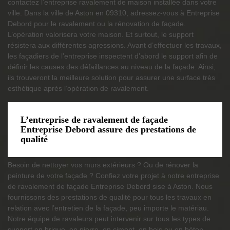
contactez l’entreprise ravalement de maison installée dans votre
ville. Dans la ville de Aston en 09310, adressez-vous à Entreprise
Debord pour le ravalement ou la rénovation de façade.
L’opération valorisera votre maison. Et surtout, le support
résistera aux différentes agressions. Avant d’effectuer les travaux,
les façadiers de l’entreprise inspectent d’abord le support afin de
définir les causes des défaillances au niveau de la façade. Ainsi,
ils trouveront la meilleure solution pour assurer une surface très
esthétique après l’opération de ravalement.
L’entreprise de ravalement de façade
Entreprise Debord assure des prestations de
qualité
Besoin de nettoyer vos murs extérieurs ? Ou de rénover la
peinture de votre façade ? Confiez votre projet à notre entreprise
de ravalement de façade Entreprise Debord sise à Aston. Nous
fournissons des prestations de qualité pour tous les travaux en
relation avec l’entretien de la façade, peu importe le matériau.
Notre équipe de ravaleurs peut intervenir sur tous les types de
support en brique, en pierre, en ciment, en bois ou en béton.