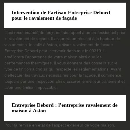
Intervention de l’artisan Entreprise Debord
pour le ravalement de façade
Il est recommandé de toujours faire appel à un professionnel pour
le ravalement de façade. Il assurera un résultat à la hauteur de
vos attentes. Installé à Aston, artisan ravalement de façade
Entreprise Debord peut intervenir dans tout le 09310. Il
améliorera l’apparence de votre maison ainsi que les
performances thermiques. Il vous donnera des conseils sur le
type de finition à choisir qui respecte les réglementations. Avant
d’effectuer les travaux nécessaires pour la façade, il commence
toujours par une inspection afin d'assurer le meilleur traitement et
avoir une finition impeccable.
Entreprise Debord : l’entreprise ravalement de
maison à Aston
Pour la remise en état de l’aspect extérieur de votre maison,