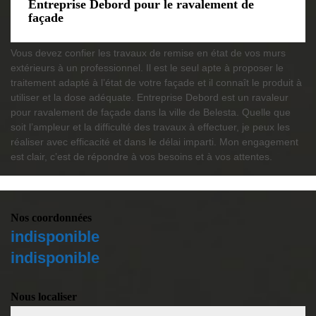
Entreprise Debord pour le ravalement de
façade
Vous devez confier les travaux de remise en état de vos murs
extérieurs à un professionnel. Il est le seul apte à proposer le
traitement adapté à l’état de votre façade et il connaît le produit à
utiliser et la dose adéquate. Entreprise Debord est un ravaleur
pour ravalement de façade dans la ville de Belesta. Quelle que
soit l’ampleur et la difficulté des travaux à effectuer, je peux les
réaliser avec efficacité et dans le délai imparti. Mon engagement
est clair, c’est de répondre à vos besoins et à vos attentes.
Nos coordonnées
indisponible
indisponible
Nous localiser