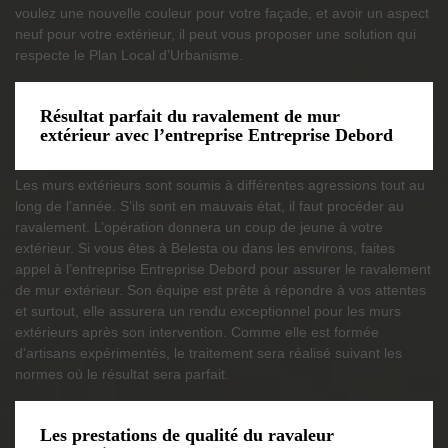
voulez une nouvelle couleur pour votre façade, et avoir un aspect
neuf pour votre extérieur, il peut vous proposer une solution qui
respecte le Plan Local d’Urbanisme.
Résultat parfait du ravalement de mur
extérieur avec l’entreprise Entreprise Debord
Les murs extérieurs sont soumis à différentes agressions tout au
long de l’année. S’ils sont en mauvais état, il faut procéder au
ravalement. L’opération donnera un coup de jeune à votre
extérieur. Si vous êtes à Belesta ou dans les environs, faites
appel à l’entreprise Entreprise Debord pour assurer le ravalement
de mur extérieur. Son équipe est prête à répondre à vos attentes
et surtout, elle assurera un rendu exceptionnel pour les murs
extérieurs après son intervention. Comme elle est formée
d'artisans expérimentés, le traitement sera réalisé suivant les
normes où le résultat sera parfait.
Les prestations de qualité du ravaleur