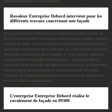
solutions ajustées à vos exigences.
Ravaleur Entreprise Debord intervient pour les
différents travaux concernant une façade
Si vous envisagez d’effectuer le ravalement de votre façade, je
suis à votre disposition Entreprise Debord artisan ravaleur établi à
Belesta. En effet, vos murs extérieurs peuvent subir des dégâts à
cause des intempéries, de la pollution, du vieillissement naturel et
des pluies. La peinture peut s’écailler, le crépi peut se dégrader,
des problèmes d’humidité sont observés… Je suis qualifié et
compétent pour résoudre ces différents problèmes. Je détermine,
d’abord, leurs causes exactes et j’apporte ensuite les vraies
solutions. Je soigne particulièrement les travaux de finition pour
assurer l’éclat de votre maison.
L’entreprise Entreprise Debord réalise le
ravalement de façade en 09300