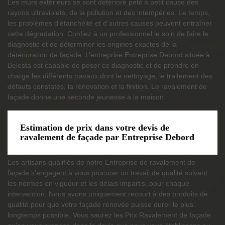
Les murs extérieurs se sont détérioré petit à petit cause des
rayons ultraviolets, de la pollution et des intempéries. Le temps,
les problèmes d’étanchéité et d’autres causes peuvent entraîner
cette dégradation. Confiez à un professionnel le soin de faire le
diagnostic et de déterminer les origines exactes de la
détérioration de façade. L’entreprise Entreprise Debord située à
Belesta est capable de poser ce diagnostic et de prendre en
charge les différents travaux dont le nettoyage, le traitement des
défauts constatés, la rénovation et la finition. Le ravalement de
façade donne une seconde jeunesse à la maison.
Estimation de prix dans votre devis de
ravalement de façade par Entreprise Debord
Les artisans qualifiés de notre Entreprise de ravalement de
façade s’engagent à vous procurer un travail de qualité suivant
les normes en vigueur et les délais impartis, pour chaque
intervention. Nous avons uniquement recourt à des produits de
qualité pour que votre façade rénovée puisse durer le plus
longtemps possible. Vous saurez les Prix Ravalement de façade