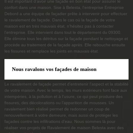
Il est important d’avoir une façade en bon état pour assurer le
confort dans une maison. Sise à Belesta, l’entreprise Entreprise
Debord a une équipe de façadier prête à intervenir pour effectuer
le ravalement de façade. Dans le cas où la façade de votre
maison est en très mauvais état, n’hésitez pas à contacter
l’entreprise. Elle intervient dans tout le département du 09300.
Elle élimine tous les détritus sur la façade pendant le nettoyage et
procède au traitement de la façade après. Elle rebouche ensuite
les fissures et remplace les joints en mauvais état.
Nous ravalons vos façades de maison
Le ravalement de façade permet d’entretenir l’aspect et la stabilité
de votre maison. Avec le temps, les murs extérieurs font face aux
intempéries, à la pollution et à l’usure, ce qui peut produire des
fissures, des décolorations ou l’apparition de mousses. Un
ravalement bien réalisé permet de redonner un coup de
renouvellement à votre demeure, mais aussi de protéger les
façades contre les infiltrations d’eau. Nous sommes là pour
réaliser vos projets de Ravalement de maison Belesta avec des