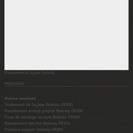
Ravalement de façade Belesta
indisponible
Autres services
Traitement de façade Belesta 09300
Ravalement enduis projeté Belesta 09300
Pose de bardage en bois Belesta 09300
Ravalement taloché Belesta 09300
Peinture maison Belesta 09300