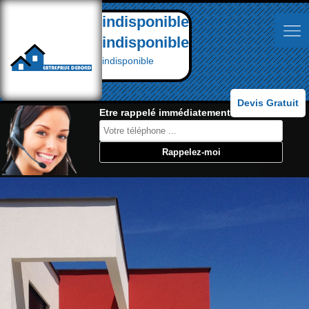
indisponible
indisponible
indisponible
Devis Gratuit
Etre rappelé immédiatement: