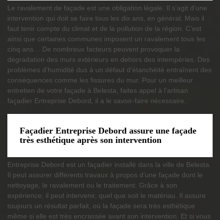
Le ravalement de façade est une obligation légale. Il s’agit d’une
intervention qui doit se faire tous les dix ans, en général. Mais il
faut tenir compte du climat et de la pollution de la région. C’est
ainsi que certaines communes imposent un ravalement tous les
cinq ans… De nombreux facteurs peuvent provoquer la
dégradation des murs extérieurs en dehors des intempéries. Des
problèmes d’humidité dus à un défaut d’étanchéité entraînent des
conséquences comme les fissures du mur. Pour un meilleur
entretien de votre façade à Belesta, faites appel à l’artisan
façadier Entreprise Debord, il a le savoir-faire nécessaire.
Façadier Entreprise Debord assure une façade
très esthétique après son intervention
Entreprise Debord est un façadier installé dans la ville de Belesta.
Il peut assurer différents travaux à propos d’une façade dont le
nettoyage, le ravalement ou le traitement. Grâce à son
expérience, il peut intervenir, quel que soit le matériau. Il assure
toujours un résultat parfait, où la façade sera très esthétique
même si elle est très encrassée avant son intervention. Et si vous