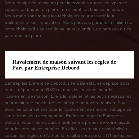
Notre équipe de ravaleurs peut intervenir sur tous les types de
support en brique, en pierre, en ciment, en bois ou en béton.
Nous maîtrisons toutes les techniques pour assurer leur
traitement et leur rénovation. Nous pouvons garantir la finition de
votre choix qu'il s’agisse de peinture, d’enduit, de bardage ou de
parement de pierre.
Ravalement de maison suivant les règles de
l’art par Entreprise Debord
L’entreprise Entreprise Debord, sise à Belesta, se déplace dans
tout le département 09300 et dans les environs pour le
ravalement de maison. Elle a le matériel et les outils nécessaires
pour avoir une façade très esthétique pour votre maison. Pour
avoir les autorisations pour le ravalement de maison, l’équipe de
l’entreprise vous accompagne. En faisant appel à Entreprise
Debord, vous n’aurez aucun problème à propos de votre façade
pour les prochaines années. En effet, les travaux sont réalisés
suivant les règles de l’art où le résultat sera parfait. N’hésitez pas