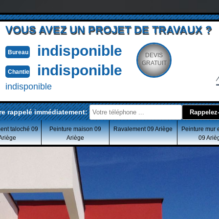
VOUS AVEZ UN PROJET DE TRAVAUX ?
indisponible
Bureau
DEVIS
GRATUIT
indisponible
Chantier
indisponible
re rappelé immédiatement:
ent taloché 09
Peinture maison 09
Ravalement 09 Ariège
Peinture mur 
Ariège
Ariège
09 Ariè