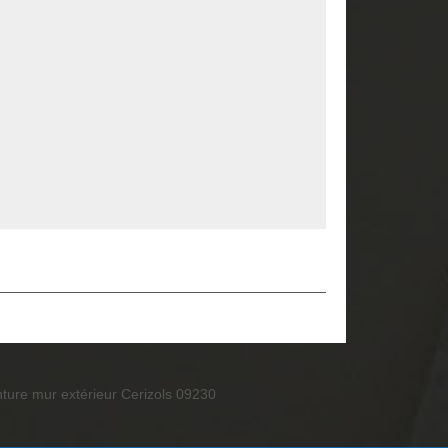
nture mur extérieur Cerizols 09230