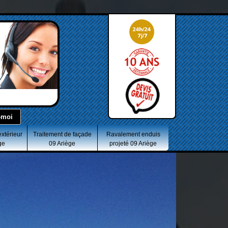
extérieur
Traitement de façade
Ravalement enduis
ge
09 Ariège
projeté 09 Ariège