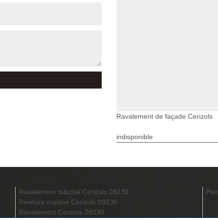
Ravalement de façade Cerizols
indisponible
Ravalement taloché Cerizols 09230
Pei
Peinture maison Cerizols 09230
Ravalement Cerizols 09230