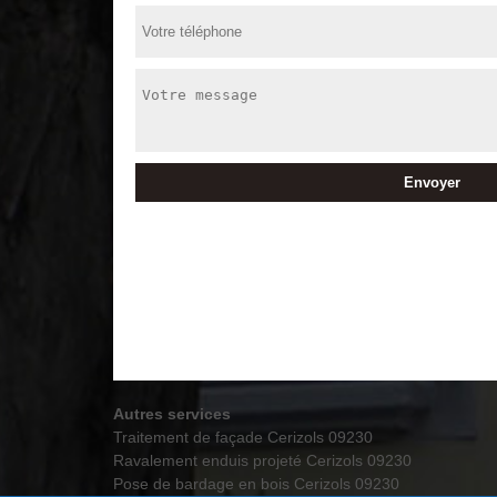
Autres services
Traitement de façade Cerizols 09230
Ravalement enduis projeté Cerizols 09230
Pose de bardage en bois Cerizols 09230