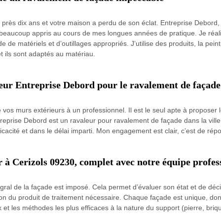
près dix ans et votre maison a perdu de son éclat. Entreprise Debord, 
j’ai beaucoup appris au cours de mes longues années de pratique. Je réa
de matériels et d’outillages appropriés. J’utilise des produits, la pein
et ils sont adaptés au matériau.
leur Entreprise Debord pour le ravalement de façade
vos murs extérieurs à un professionnel. Il est le seul apte à proposer le
treprise Debord est un ravaleur pour ravalement de façade dans la ville d
ficacité et dans le délai imparti. Mon engagement est clair, c’est de ré
à Cerizols 09230, complet avec notre équipe profes
égral de la façade est imposé. Cela permet d’évaluer son état et de déc
ation du produit de traitement nécessaire. Chaque façade est unique, do
t les méthodes les plus efficaces à la nature du support (pierre, briqu