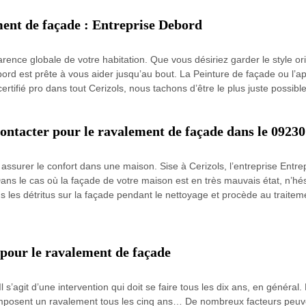
ent de façade : Entreprise Debord
arence globale de votre habitation. Que vous désiriez garder le style o
d est prête à vous aider jusqu’au bout. La Peinture de façade ou l’appl
rtifié pro dans tout Cerizols, nous tachons d’être le plus juste possib
contacter pour le ravalement de façade dans le 09230
r assurer le confort dans une maison. Sise à Cerizols, l’entreprise Entr
ans le cas où la façade de votre maison est en très mauvais état, n’hésit
s les détritus sur la façade pendant le nettoyage et procède au traitem
 pour le ravalement de façade
s’agit d’une intervention qui doit se faire tous les dix ans, en général. M
imposent un ravalement tous les cinq ans… De nombreux facteurs peuv