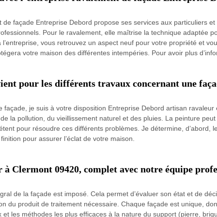
t de façade Entreprise Debord propose ses services aux particuliers et
fessionnels. Pour le ravalement, elle maîtrise la technique adaptée po
’entreprise, vous retrouvez un aspect neuf pour votre propriété et vous 
otégera votre maison des différentes intempéries. Pour avoir plus d’info
ent pour les différents travaux concernant une faç
 façade, je suis à votre disposition Entreprise Debord artisan ravaleur 
 la pollution, du vieillissement naturel et des pluies. La peinture peut
tent pour résoudre ces différents problèmes. Je détermine, d’abord, le
finition pour assurer l’éclat de votre maison.
 à Clermont 09420, complet avec notre équipe profe
égral de la façade est imposé. Cela permet d’évaluer son état et de déc
ation du produit de traitement nécessaire. Chaque façade est unique, do
t les méthodes les plus efficaces à la nature du support (pierre, briqu