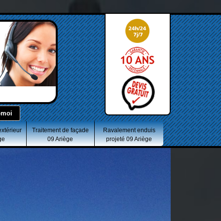
extérieur
Traitement de façade
Ravalement enduis
ge
09 Ariège
projeté 09 Ariège