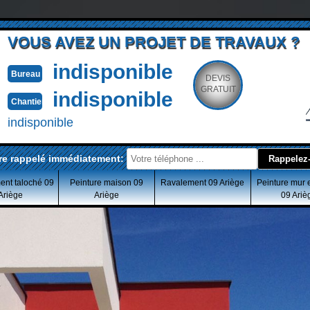
VOUS AVEZ UN PROJET DE TRAVAUX ?
indisponible
Bureau
DEVIS
GRATUIT
indisponible
Chantier
indisponible
re rappelé immédiatement:
ent taloché 09
Peinture maison 09
Ravalement 09 Ariège
Peinture mur 
Ariège
Ariège
09 Ariè