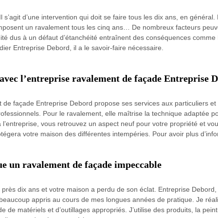
s’agit d’une intervention qui doit se faire tous les dix ans, en général. M
imposent un ravalement tous les cinq ans… De nombreux facteurs peuv
té dus à un défaut d’étanchéité entraînent des conséquences comme le
dier Entreprise Debord, il a le savoir-faire nécessaire.
 avec l’entreprise ravalement de façade Entreprise 
t de façade Entreprise Debord propose ses services aux particuliers et
fessionnels. Pour le ravalement, elle maîtrise la technique adaptée po
’entreprise, vous retrouvez un aspect neuf pour votre propriété et vous 
otégera votre maison des différentes intempéries. Pour avoir plus d’info
ue un ravalement de façade impeccable
près dix ans et votre maison a perdu de son éclat. Entreprise Debord, 
j’ai beaucoup appris au cours de mes longues années de pratique. Je réa
de matériels et d’outillages appropriés. J’utilise des produits, la pein