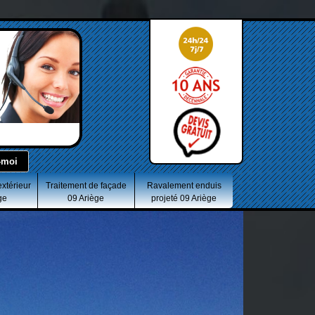
extérieur
Traitement de façade
Ravalement enduis
ge
09 Ariège
projeté 09 Ariège