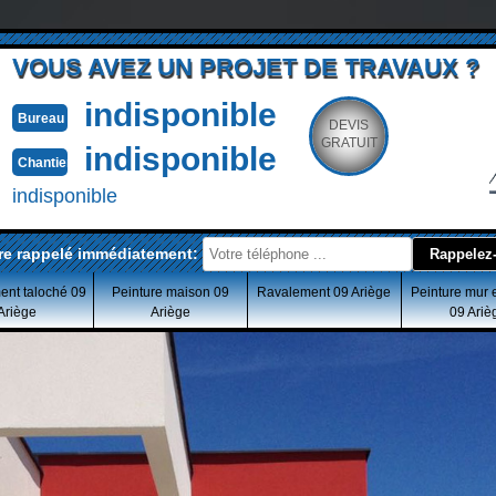
VOUS AVEZ UN PROJET DE TRAVAUX ?
indisponible
Bureau
DEVIS
GRATUIT
indisponible
Chantier
indisponible
re rappelé immédiatement:
ent taloché 09
Peinture maison 09
Ravalement 09 Ariège
Peinture mur 
Ariège
Ariège
09 Ariè