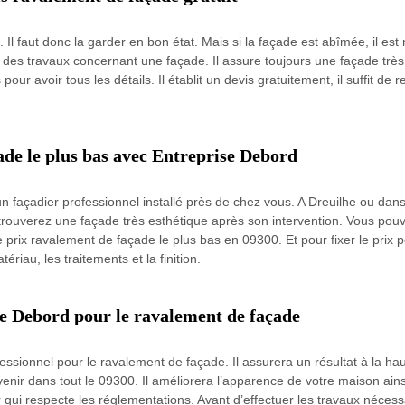
 Il faut donc la garder en bon état. Mais si la façade est abîmée, il e
r des travaux concernant une façade. Il assure toujours une façade très 
r avoir tous les détails. Il établit un devis gratuitement, il suffit de 
ade le plus bas avec Entreprise Debord
n façadier professionnel installé près de chez vous. A Dreuilhe ou dans
etrouverez une façade très esthétique après son intervention. Vous pouv
 prix ravalement de façade le plus bas en 09300. Et pour fixer le prix p
ériau, les traitements et la finition.
se Debord pour le ravalement de façade
ssionnel pour le ravalement de façade. Il assurera un résultat à la haut
enir dans tout le 09300. Il améliorera l’apparence de votre maison ain
ir qui respecte les réglementations. Avant d’effectuer les travaux néce