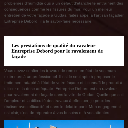
problèmes d’humidité dus à un défaut d’étanchéité entraînent des
conséquences comme les fissures du mur. Pour un meilleur
entretien de votre façade à Gudas, faites appel à l’artisan façadier
Entreprise Debord, il a le savoir-faire nécessaire.
Les prestations de qualité du ravaleur
Entreprise Debord pour le ravalement de
façade
Vous devez confier les travaux de remise en état de vos murs
extérieurs à un professionnel. Il est le seul apte à proposer le
traitement adapté à l’état de votre façade et il connaît le produit à
utiliser et la dose adéquate. Entreprise Debord est un ravaleur
pour ravalement de façade dans la ville de Gudas. Quelle que soit
l’ampleur et la difficulté des travaux à effectuer, je peux les
réaliser avec efficacité et dans le délai imparti. Mon engagement
est clair, c’est de répondre à vos besoins et à vos attentes.