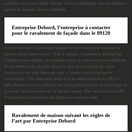
peinture que vous avez choisie. Vous constaterez que le résultat
sera à la hauteur de vos attentes.
Entreprise Debord, l’entreprise à contacter
pour le ravalement de façade dans le 09120
Il est important d’avoir une façade en bon état pour assurer le
confort dans une maison. Sise à Gudas, l’entreprise Entreprise
Debord a une équipe de façadier prête à intervenir pour effectuer
le ravalement de façade. Dans le cas où la façade de votre
maison est en très mauvais état, n’hésitez pas à contacter
l’entreprise. Elle intervient dans tout le département du 09120.
Elle élimine tous les détritus sur la façade pendant le nettoyage et
procède au traitement de la façade après. Elle rebouche ensuite
les fissures et remplace les joints en mauvais état.
Ravalement de maison suivant les règles de
l’art par Entreprise Debord