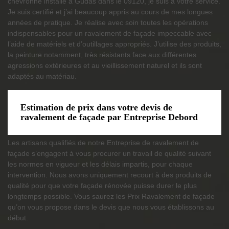
chevronné installé à Gudas dans le 09120, je suis à votre service.
Je suis certifié et j’ai beaucoup appris au cours de mes longues
années de pratique. Je réalise avec soin toutes les opérations
indispensables pour un ravalement de façade impeccable avec
l’aide de matériels et d’outillages appropriés. J’utilise des produits,
la peinture notamment, très résistants face aux différentes
agressions extérieures et au vieillissement naturel et ils sont
adaptés au matériau.
Estimation de prix dans votre devis de
ravalement de façade par Entreprise Debord
Les artisans qualifiés de notre Entreprise de ravalement de
façade s’engagent à vous procurer un travail de qualité suivant
les normes en vigueur et les délais impartis, pour chaque
intervention. Nous avons uniquement recourt à des produits de
qualité pour que votre façade rénovée puisse durer le plus
longtemps possible. Vous saurez les Prix Ravalement de façade
qu’on vous propose dans le devis que nous vous établissons au
début.