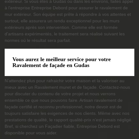
extérieur. Si vous êtes à Gudas ou dans les environs, faites appel
à l’entreprise Entreprise Debord pour assurer le ravalement de
mur extérieur. Son équipe est prête à répondre à vos attentes et
surtout, elle assurera un rendu exceptionnel pour les murs
extérieurs après son intervention. Comme elle est formée
d'artisans expérimentés, le traitement sera réalisé suivant les
normes où le résultat sera parfait.
Vous aurez le meilleur service pour votre
Ravalement de façade en Gudas
N’attendez plus pour rafraichir votre maison et la valoriser au
mieux avec un Ravalement muret et de façade. Contactez-nous
pour discuter du contenu de votre projet et nous verrons
ensemble ce que nous pouvons faire. Artisan ravalement de
façade certifié et reconnu professionnel, notre devoir est de
toujours satisfaire les exigences de nos clients. Même avec nos
prestations de qualité, le rapport qualité-prix n’est jamais négligé.
Bref, si cherchez un Façadier fiable, Entreprise Debord est
disponible pour vous aider.