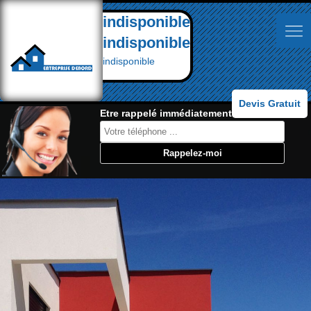
indisponible
indisponible
indisponible
Devis Gratuit
Etre rappelé immédiatement: