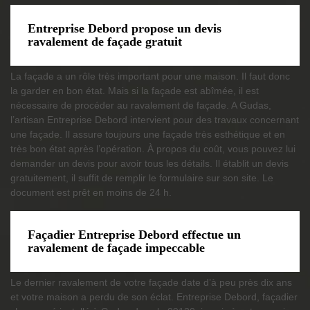
Entreprise Debord propose un devis
ravalement de façade gratuit
La façade a un rôle très important pour une maison. Il faut donc
la garder en bon état. Mais si la façade est abîmée, il est
nécessaire de procéder au ravalement de façade. A Gudas,
l’artisan Entreprise Debord intervient pour des travaux concernant
une façade. Il assure toujours une façade très esthétique et en
très bon état après l’opération. À propos du coût, vous pouvez lui
demander un devis pour avoir tous les détails. Il établit un devis
gratuitement, il suffit de remplir le formulaire sur son site. Le
document est prêt en moins de 24 h.
Façadier Entreprise Debord effectue un
ravalement de façade impeccable
Le dernier ravalement de votre façade date d’à peu près dix ans
et votre maison a perdu de son éclat. Entreprise Debord, façadier