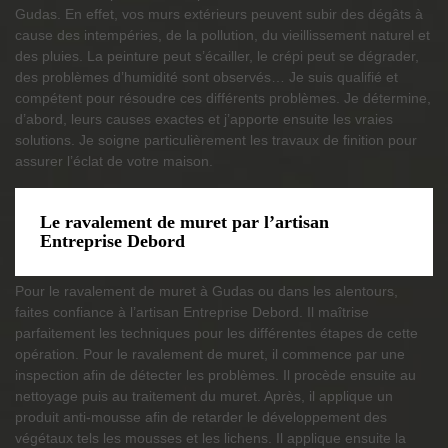
Gudas. En effet, vos murs extérieurs peuvent subir des dégâts à
cause des intempéries, de la pollution, du vieillissement naturel et
des pluies. La peinture peut s’écailler, le crépi peut se dégrader,
des problèmes d’humidité sont observés… Je suis qualifié et
compétent pour résoudre ces différents problèmes. Je détermine,
d’abord, leurs causes exactes et j’apporte ensuite les vraies
solutions. Je soigne particulièrement les travaux de finition pour
assurer l’éclat de votre maison.
Le ravalement de muret par l’artisan
Entreprise Debord
Pour le ravalement de muret à Gudas ou dans les alentours,
faites confiance à l’artisan Entreprise Debord. Il maîtrise
parfaitement les techniques pour les différentes étapes de cette
opération. Pour le ravalement de muret, il commence par une
inspection afin de détecter les problèmes. Il procède ensuite au
nettoyage puis au traitement du muret. Après, il applique un
produit anti-mousse afin de retarder le développement des
végétaux tels les mousses et les lichens. Il applique ensuite la