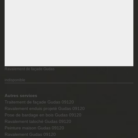
Ravalement de façade Gudas
indisponible
Autres services
Traitement de façade Gudas 09120
Ravalement enduis projeté Gudas 09120
Pose de bardage en bois Gudas 09120
Ravalement taloché Gudas 09120
Peinture maison Gudas 09120
Ravalement Gudas 09120