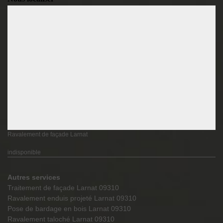
Ravalement de façade Larnat
indisponible
Autres services
Traitement de façade Larnat 09310
Ravalement enduis projeté Larnat 09310
Pose de bardage en bois Larnat 09310
Ravalement taloché Larnat 09310