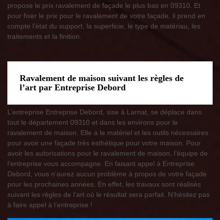
propose le prix ravalement de façade le plus bas en 09310. Et
pour fixer le prix pour le ravalement de votre façade, il prend en
compte l’état du support, la superficie, le type de matériau, les
traitements et la finition.
Ravalement de maison suivant les règles de
l’art par Entreprise Debord
L’entreprise Entreprise Debord, sise à Larnat, se déplace dans
tout le département 09310 et dans les environs pour le
ravalement de maison. Elle a le matériel et les outils nécessaires
pour avoir une façade très esthétique pour votre maison. Pour
avoir les autorisations pour le ravalement de maison, l’équipe de
l’entreprise vous accompagne. En faisant appel à Entreprise
Debord, vous n’aurez aucun problème à propos de votre façade
pour les prochaines années. En effet, les travaux sont réalisés
suivant les règles de l’art où le résultat sera parfait. N’hésitez pas
à faire appel à l’entreprise !