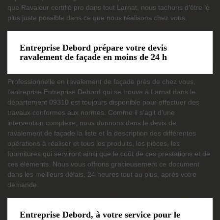
que Ravaleur certifié pro dans tout Larnat, nous tachons d’être le
plus juste possible dans ce que nous réalisons chez vous.
Entreprise Debord prépare votre devis
ravalement de façade en moins de 24 h
Professionnelle en ravalement de façade près de chez vous,
l’entreprise Entreprise Debord qui se trouve à Larnat dans le
département 09310 est toujours disponible pour effectuer des
travaux conformes aux normes. Comme il s’agit d’une
intervention complexe, nous donnons dans le devis de
ravalement de façade la liste et la description des différentes
opérations à réaliser et tous les produits, les pièces, les
fournitures qui serviront ainsi que le coût de ces prestations et de
ces éléments. Nous vous offrons gracieusement ce document
dans les meilleurs délais, 24 heures tout au plus, après votre
demande.
Entreprise Debord, à votre service pour le