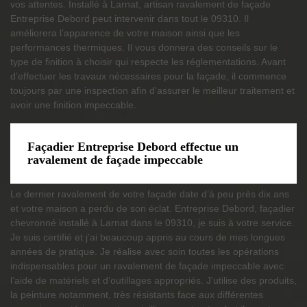
vos attentes. Installé à Larnat, artisan ravalement de façade
Entreprise Debord peut intervenir dans tout le 09310. Il
améliorera l’apparence de votre maison ainsi que les
performances thermiques. Il vous donnera des conseils sur le
type de finition à choisir qui respecte les réglementations. Avant
d’effectuer les travaux nécessaires pour la façade, il commence
toujours par une inspection afin d'assurer le meilleur traitement et
avoir une finition impeccable.
Façadier Entreprise Debord effectue un
ravalement de façade impeccable
Le dernier ravalement de votre façade date d’à peu près dix ans
et votre maison a perdu de son éclat. Entreprise Debord, façadier
chevronné installé à Larnat dans le 09310, je suis à votre service.
Je suis certifié et j’ai beaucoup appris au cours de mes longues
années de pratique. Je réalise avec soin toutes les opérations
indispensables pour un ravalement de façade impeccable avec
l’aide de matériels et d’outillages appropriés. J’utilise des produits,
la peinture notamment, très résistants face aux différentes