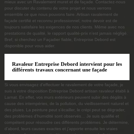
mieux avec un Ravalement muret et de façade. Contactez-nous
pour discuter du contenu de votre projet et nous verrons
ensemble ce que nous pouvons faire. Artisan ravalement de
façade certifié et reconnu professionnel, notre devoir est de
toujours satisfaire les exigences de nos clients. Même avec nos
prestations de qualité, le rapport qualité-prix n’est jamais négligé.
Bref, si cherchez un Façadier fiable, Entreprise Debord est
disponible pour vous aider.
Ravaleur Entreprise Debord intervient pour les
différents travaux concernant une façade
Si vous envisagez d’effectuer le ravalement de votre façade, je
suis à votre disposition Entreprise Debord artisan ravaleur établi à
Larnat. En effet, vos murs extérieurs peuvent subir des dégâts à
cause des intempéries, de la pollution, du vieillissement naturel et
des pluies. La peinture peut s’écailler, le crépi peut se dégrader,
des problèmes d’humidité sont observés… Je suis qualifié et
compétent pour résoudre ces différents problèmes. Je détermine,
d’abord, leurs causes exactes et j’apporte ensuite les vraies