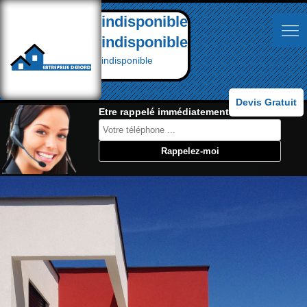
indisponible
indisponible
indisponible
Devis Gratuit
Etre rappelé immédiatement: