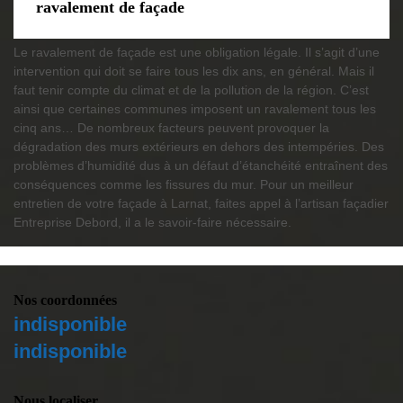
ravalement de façade
Le ravalement de façade est une obligation légale. Il s’agit d’une
intervention qui doit se faire tous les dix ans, en général. Mais il
faut tenir compte du climat et de la pollution de la région. C’est
ainsi que certaines communes imposent un ravalement tous les
cinq ans… De nombreux facteurs peuvent provoquer la
dégradation des murs extérieurs en dehors des intempéries. Des
problèmes d’humidité dus à un défaut d’étanchéité entraînent des
conséquences comme les fissures du mur. Pour un meilleur
entretien de votre façade à Larnat, faites appel à l’artisan façadier
Entreprise Debord, il a le savoir-faire nécessaire.
Nos coordonnées
indisponible
indisponible
Nous localiser