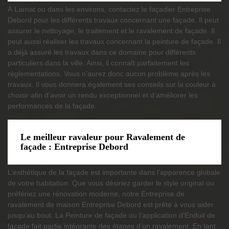
À Larnat ou dans les environs, contactez le façadier Entreprise
Debord pour les différents travaux concernant une façade. Il peut
assurer le nettoyage, le traitement et le ravalement de façade. Il
peut aussi réaliser les travaux concernant la peinture de façade. Il
a déjà assuré les travaux dans ce domaine pour différents
particuliers dans la ville. Ainsi, il connaît parfaitement les
réglementations. Vous n’aurez donc aucun problème après les
travaux. Il vous donnera également ses conseils sur la couleur à
choisir afin d’avoir un rendu exceptionnel et d’améliorer les
performances de la façade.
Le meilleur ravaleur pour Ravalement de
façade : Entreprise Debord
L’esthétique de la façade est importante dans l’apparence globale
de votre habitation. Que vous désiriez garder le style original ou
préfériez une rénovation moderne, notre Entreprise de
ravalement de maison Entreprise Debord est prête à vous aider
jusqu’au bout. La Peinture de façade ou l’application d’Enduit de
façade fait partie intégrante des étapes d’un ravalement. En tant