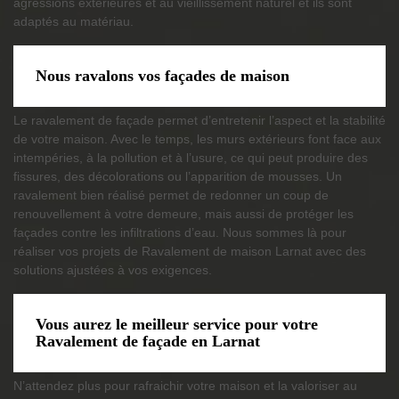
agressions extérieures et au vieillissement naturel et ils sont
adaptés au matériau.
Nous ravalons vos façades de maison
Le ravalement de façade permet d’entretenir l’aspect et la stabilité
de votre maison. Avec le temps, les murs extérieurs font face aux
intempéries, à la pollution et à l’usure, ce qui peut produire des
fissures, des décolorations ou l’apparition de mousses. Un
ravalement bien réalisé permet de redonner un coup de
renouvellement à votre demeure, mais aussi de protéger les
façades contre les infiltrations d’eau. Nous sommes là pour
réaliser vos projets de Ravalement de maison Larnat avec des
solutions ajustées à vos exigences.
Vous aurez le meilleur service pour votre
Ravalement de façade en Larnat
N’attendez plus pour rafraichir votre maison et la valoriser au