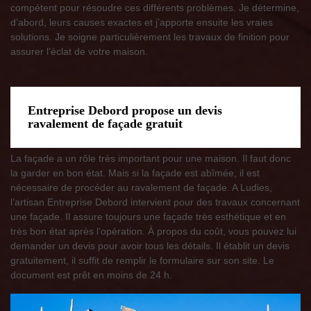
compétent pour résoudre ces différents problèmes. Je détermine,
d’abord, leurs causes exactes et j’apporte ensuite les vraies
solutions. Je soigne particulièrement les travaux de finition pour
assurer l’éclat de votre maison.
Entreprise Debord propose un devis
ravalement de façade gratuit
La façade a un rôle très important pour une maison. Il faut donc
la garder en bon état. Mais si la façade est abîmée, il est
nécessaire de procéder au ravalement de façade. A Ludies,
l’artisan Entreprise Debord intervient pour des travaux concernant
une façade. Il assure toujours une façade très esthétique et en
très bon état après l’opération. À propos du coût, vous pouvez lui
demander un devis pour avoir tous les détails. Il établit un devis
gratuitement, il suffit de remplir le formulaire sur son site. Le
document est prêt en moins de 24 h.