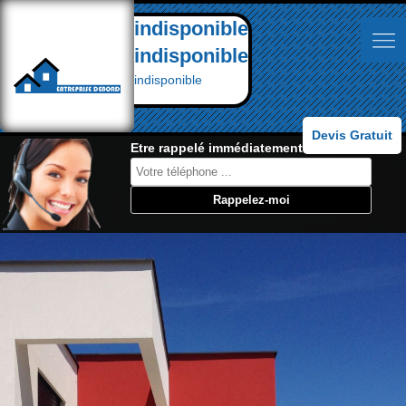
indisponible
indisponible
indisponible
Devis Gratuit
Etre rappelé immédiatement: