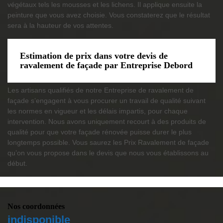
végétaux tels les mousses et les lichens. Il applique ensuite la
peinture que vous avez choisie. Vous constaterez que le résultat
sera à la hauteur de vos attentes.
Estimation de prix dans votre devis de
ravalement de façade par Entreprise Debord
Les artisans qualifiés de notre Entreprise de ravalement de
façade s’engagent à vous procurer un travail de qualité suivant
les normes en vigueur et les délais impartis, pour chaque
intervention. Nous avons uniquement recourt à des produits de
qualité pour que votre façade rénovée puisse durer le plus
longtemps possible. Vous saurez les Prix Ravalement de façade
qu’on vous propose dans le devis que nous vous établissons au
début.
Nos coordonnées
indisponible