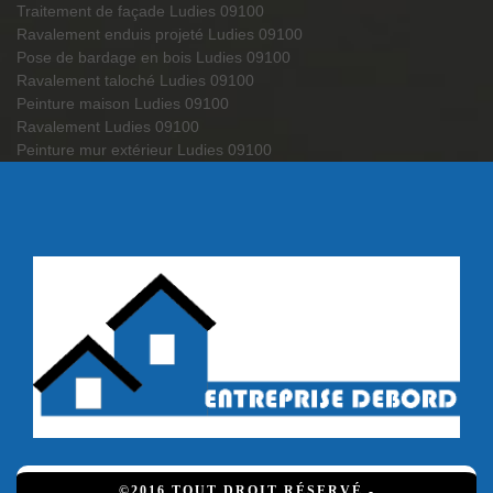
Traitement de façade Ludies 09100
Ravalement enduis projeté Ludies 09100
Pose de bardage en bois Ludies 09100
Ravalement taloché Ludies 09100
Peinture maison Ludies 09100
Ravalement Ludies 09100
Peinture mur extérieur Ludies 09100
©2016 TOUT DROIT RÉSERVÉ -