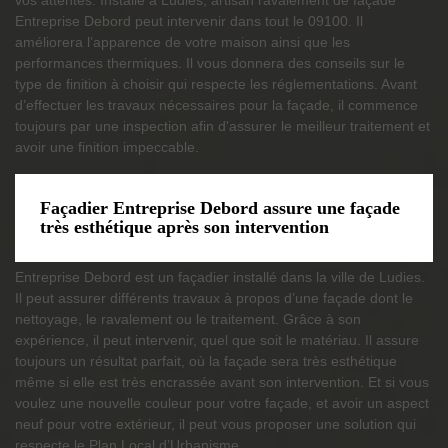
Entreprise Debord peut intervenir dans tout le 09100. Il
améliorera l’apparence de votre maison ainsi que les
performances thermiques. Il vous donnera des conseils sur le
type de finition à choisir qui respecte les réglementations. Avant
d’effectuer les travaux nécessaires pour la façade, il commence
toujours par une inspection afin d'assurer le meilleur traitement et
avoir une finition impeccable.
Façadier Entreprise Debord assure une façade
très esthétique après son intervention
Entreprise Debord est un façadier installé dans la ville de Ludies.
Il peut assurer différents travaux à propos d’une façade dont le
nettoyage, le ravalement ou le traitement. Grâce à son
expérience, il peut intervenir, quel que soit le matériau. Il assure
toujours un résultat parfait, où la façade sera très esthétique
même si elle est très encrassée avant son intervention. Et si vous
voulez une nouvelle couleur pour votre façade, et avoir un aspect
neuf pour votre extérieur, il peut vous proposer une solution qui
respecte le Plan Local d’Urbanisme.