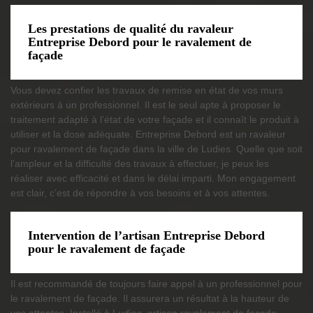
Les prestations de qualité du ravaleur
Entreprise Debord pour le ravalement de
façade
Vous devez confier les travaux de remise en état de vos murs
extérieurs à un professionnel. Il est le seul apte à proposer le
traitement adapté à l’état de votre façade et il connaît le produit à
utiliser et la dose adéquate. Entreprise Debord est un ravaleur
pour ravalement de façade dans la ville de Ludies. Quelle que soit
l’ampleur et la difficulté des travaux à effectuer, je peux les
réaliser avec efficacité et dans le délai imparti. Mon engagement
est clair, c’est de répondre à vos besoins et à vos attentes.
Intervention de l’artisan Entreprise Debord
pour le ravalement de façade
Il est recommandé de toujours faire appel à un professionnel pour
le ravalement de façade. Il assurera un résultat à la hauteur de
vos attentes. Installé à Ludies, artisan ravalement de façade