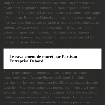
long de l’année. S’ils sont en mauvais état, il faut procéder au
ravalement. L’opération donnera un coup de jeune à votre
extérieur. Si vous êtes à Ludies ou dans les environs, faites appel
à l’entreprise Entreprise Debord pour assurer le ravalement de
mur extérieur. Son équipe est prête à répondre à vos attentes et
surtout, elle assurera un rendu exceptionnel pour les murs
extérieurs après son intervention. Comme elle est formée
d'artisans expérimentés, le traitement sera réalisé suivant les
normes où le résultat sera parfait.
Le ravalement de muret par l’artisan
Entreprise Debord
Pour le ravalement de muret à Ludies ou dans les alentours,
faites confiance à l’artisan Entreprise Debord. Il maîtrise
parfaitement les techniques pour les différentes étapes de cette
opération. Pour le ravalement de muret, il commence par une
inspection afin de détecter les problèmes. Il procède ensuite au
nettoyage puis au traitement du muret. Après, il applique un
produit anti-mousse afin de retarder le développement des