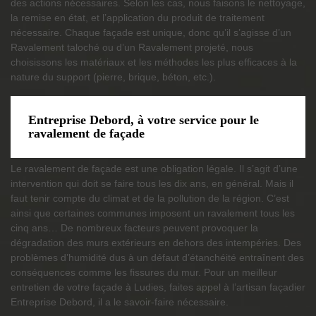
des actions nécessaires. Selon les cas, nous faisons le nettoyage,
la remise en état, et l’application du produit de traitement
nécessaire. Chaque façade est unique, donc qu’il s’agisse d’un
Ravalement taloché ou d’un Ravalement projeté, nous
choisissons les matériaux et les méthodes les plus efficaces à la
nature du support (pierre, brique, béton, etc.).
Entreprise Debord, à votre service pour le
ravalement de façade
Le ravalement de façade est une obligation légale. Il s’agit d’une
intervention qui doit se faire tous les dix ans, en général. Mais il
faut tenir compte du climat et de la pollution de la région. C’est
ainsi que certaines communes imposent un ravalement tous les
cinq ans… De nombreux facteurs peuvent provoquer la
dégradation des murs extérieurs en dehors des intempéries. Des
problèmes d’humidité dus à un défaut d’étanchéité entraînent des
conséquences comme les fissures du mur. Pour un meilleur
entretien de votre façade à Ludies, faites appel à l’artisan façadier
Entreprise Debord, il a le savoir-faire nécessaire.