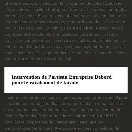
Si vous envisagez d’effectuer le ravalement de votre façade, je
suis à votre disposition Entreprise Debord artisan ravaleur établi à
Merens Les Vals. En effet, vos murs extérieurs peuvent subir des
dégâts à cause des intempéries, de la pollution, du vieillissement
naturel et des pluies. La peinture peut s’écailler, le crépi peut se
dégrader, des problèmes d’humidité sont observés… Je suis
qualifié et compétent pour résoudre ces différents problèmes. Je
détermine, d’abord, leurs causes exactes et j’apporte ensuite les
vraies solutions. Je soigne particulièrement les travaux de finition
pour assurer l’éclat de votre maison.
Intervention de l’artisan Entreprise Debord
pour le ravalement de façade
Il est recommandé de toujours faire appel à un professionnel pour
le ravalement de façade. Il assurera un résultat à la hauteur de
vos attentes. Installé à Merens Les Vals, artisan ravalement de
façade Entreprise Debord peut intervenir dans tout le 09110. Il
améliorera l’apparence de votre maison ainsi que les
performances thermiques. Il vous donnera des conseils sur le