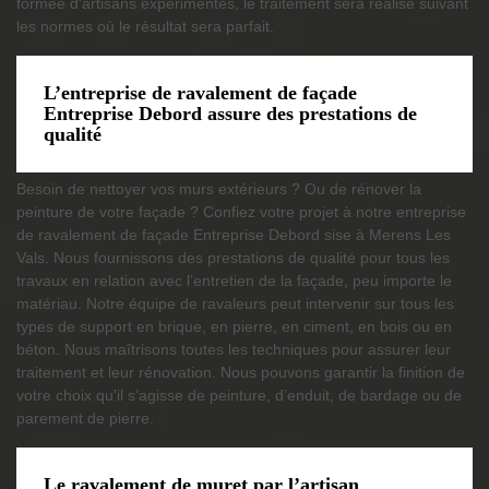
formée d'artisans expérimentés, le traitement sera réalisé suivant
les normes où le résultat sera parfait.
L’entreprise de ravalement de façade
Entreprise Debord assure des prestations de
qualité
Besoin de nettoyer vos murs extérieurs ? Ou de rénover la
peinture de votre façade ? Confiez votre projet à notre entreprise
de ravalement de façade Entreprise Debord sise à Merens Les
Vals. Nous fournissons des prestations de qualité pour tous les
travaux en relation avec l’entretien de la façade, peu importe le
matériau. Notre équipe de ravaleurs peut intervenir sur tous les
types de support en brique, en pierre, en ciment, en bois ou en
béton. Nous maîtrisons toutes les techniques pour assurer leur
traitement et leur rénovation. Nous pouvons garantir la finition de
votre choix qu'il s’agisse de peinture, d’enduit, de bardage ou de
parement de pierre.
Le ravalement de muret par l’artisan