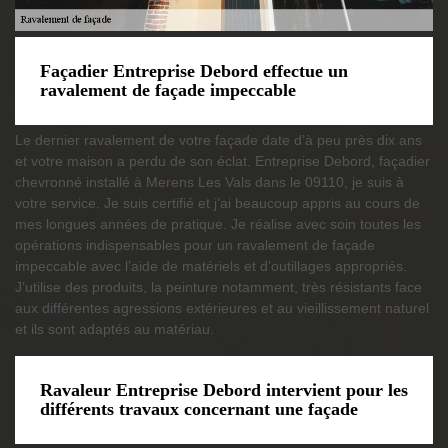
Façadier Entreprise Debord effectue un
ravalement de façade impeccable
Le dernier ravalement de votre façade date d’à peu près dix ans
et votre maison a perdu de son éclat. Entreprise Debord, façadier
chevronné installé à Merens Les Vals dans le 09110, je suis à
votre service. Je suis certifié et j’ai beaucoup appris au cours de
mes longues années de pratique. Je réalise avec soin toutes les
opérations indispensables pour un ravalement de façade
impeccable avec l’aide de matériels et d’outillages appropriés.
J’utilise des produits, la peinture notamment, très résistants face
aux différentes agressions extérieures et au vieillissement naturel
et ils sont adaptés au matériau.
Ravaleur Entreprise Debord intervient pour les
différents travaux concernant une façade