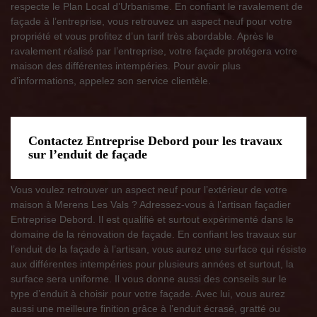
respecte le Plan Local d’Urbanisme. En confiant le ravalement de
façade à l’entreprise, vous retrouvez un aspect neuf pour votre
propriété et vous profitez d’un tarif très abordable. Après le
ravalement réalisé par l’entreprise, votre façade protégera votre
maison des différentes intempéries. Pour avoir plus
d’informations, appelez son service clientèle.
Contactez Entreprise Debord pour les travaux
sur l’enduit de façade
Vous voulez retrouver un aspect neuf pour l’extérieur de votre
maison à Merens Les Vals ? Adressez-vous à l’artisan façadier
Entreprise Debord. Il est qualifié et surtout expérimenté dans le
domaine de la rénovation de façade. En confiant les travaux sur
l’enduit de la façade à l’artisan, vous aurez une surface qui résiste
aux différentes intempéries pour plusieurs années et surtout, la
surface sera uniforme. Il vous donne aussi des conseils sur le
type d’enduit à choisir pour votre façade. Avec lui, vous aurez
aussi une meilleure finition grâce à l’enduit écrasé, gratté ou