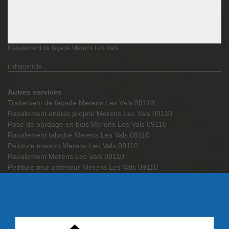
Ravalement de façade Merens Les Vals
indisponible
Autres services
Traitement de façade Merens Les Vals 09110
Ravalement enduis projeté Merens Les Vals 09110
Pose de bardage en bois Merens Les Vals 09110
Ravalement taloché Merens Les Vals 09110
Peinture maison Merens Les Vals 09110
Ravalement Merens Les Vals 09110
Peinture mur extérieur Merens Les Vals 09110