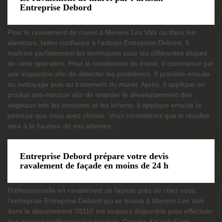
Entreprise Debord
Pour le ravalement de muret à Merens Les Vals ou dans les
alentours, faites confiance à l’artisan Entreprise Debord. Il
maîtrise parfaitement les techniques pour les différentes étapes
de cette opération. Pour le ravalement de muret, il commence par
une inspection afin de détecter les problèmes. Il procède ensuite
au nettoyage puis au traitement du muret. Après, il applique un
produit anti-mousse afin de retarder le développement des
végétaux tels les mousses et les lichens. Il applique ensuite la
peinture que vous avez choisie. Vous constaterez que le résultat
sera à la hauteur de vos attentes.
Entreprise Debord prépare votre devis
ravalement de façade en moins de 24 h
Professionnelle en ravalement de façade près de chez vous,
l’entreprise Entreprise Debord qui se trouve à Merens Les Vals
dans le département 09110 est toujours disponible pour effectuer
des travaux conformes aux normes. Comme il s’agit d’une