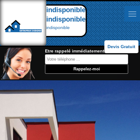
indisponible
indisponible
indisponible
Devis Gratuit
Etre rappelé immédiatement: