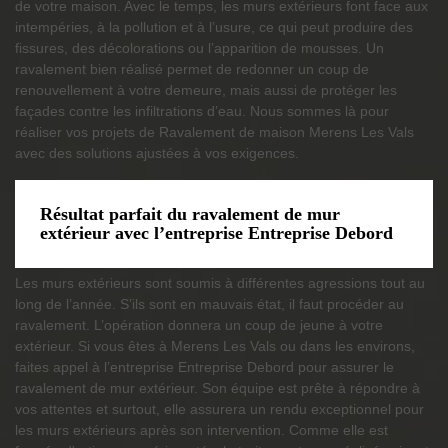
de votre maison. Avec le temps, les murs extérieurs font face aux
intempéries, à la pollution et à l’usure, ce qui peut produire des
fissures, des décolorations ou l’apparition de mousses. Un
ravalement bien réalisé permet de redonner un coup de
renouvellement à votre demeure, mais aussi de protéger les
façades contre les infiltrations d’eau. Nous sommes là pour
réaliser vos projets de Ravalement de maison Merens Les Vals
avec des solutions ajustées à vos exigences.
Résultat parfait du ravalement de mur
extérieur avec l’entreprise Entreprise Debord
Les murs extérieurs sont soumis à différentes agressions tout au
long de l’année. S’ils sont en mauvais état, il faut procéder au
ravalement. L’opération donnera un coup de jeune à votre
extérieur. Si vous êtes à Merens Les Vals ou dans les environs,
faites appel à l’entreprise Entreprise Debord pour assurer le
ravalement de mur extérieur. Son équipe est prête à répondre à
vos attentes et surtout, elle assurera un rendu exceptionnel pour
les murs extérieurs après son intervention. Comme elle est