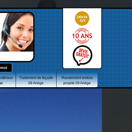
extérieur
Traitement de façade
Ravalement enduis
ge
09 Ariège
projeté 09 Ariège