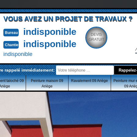
VOUS AVEZ UN PROJET DE TRAVAUX ?
indisponible
Bureau
DEVIS
GRATUIT
indisponible
Chantier
indisponible
re rappelé immédiatement:
ent taloché 09
Peinture maison 09
Ravalement 09 Ariège
Peinture mur 
Ariège
Ariège
09 Ariè