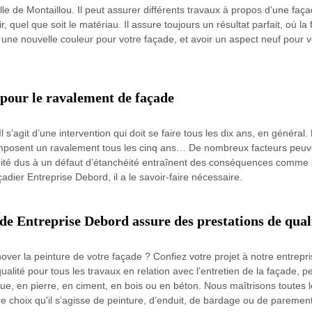
ille de Montaillou. Il peut assurer différents travaux à propos d’une faç
r, quel que soit le matériau. Il assure toujours un résultat parfait, où l
 une nouvelle couleur pour votre façade, et avoir un aspect neuf pour vo
 pour le ravalement de façade
s’agit d’une intervention qui doit se faire tous les dix ans, en général. M
imposent un ravalement tous les cinq ans… De nombreux facteurs peuv
té dus à un défaut d’étanchéité entraînent des conséquences comme le
çadier Entreprise Debord, il a le savoir-faire nécessaire.
de Entreprise Debord assure des prestations de qual
over la peinture de votre façade ? Confiez votre projet à notre entrep
alité pour tous les travaux en relation avec l’entretien de la façade, 
que, en pierre, en ciment, en bois ou en béton. Nous maîtrisons toutes l
re choix qu'il s’agisse de peinture, d’enduit, de bardage ou de parement