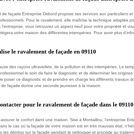
t de façade Entreprise Debord propose ses services aux particuliers et
fessionnels. Pour le ravalement, elle maîtrise la technique adaptée po
’entreprise, vous retrouvez un aspect neuf pour votre propriété et vous 
otégera votre maison des différentes intempéries. Pour avoir plus d’info
lise le ravalement de façade en 09110
cause des rayons ultraviolets, de la pollution et des intempéries. Le te
ofessionnel le soin de faire le diagnostic et de déterminer les origines
e poser ce diagnostic et de prendre en charge les différents travaux do
ment de façade donne une seconde jeunesse à la maison.
contacter pour le ravalement de façade dans le 09110
r assurer le confort dans une maison. Sise à Montaillou, l’entreprise E
ans le cas où la façade de votre maison est en très mauvais état, n’hésit
s les détritus sur la façade pendant le nettoyage et procède au traitem