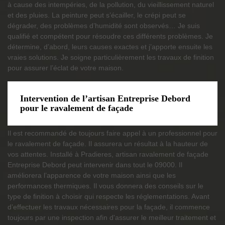
à cause des intempéries, de la pollution, du vieillissement naturel
et des pluies. La peinture peut s’écailler, le crépi peut se
dégrader, des problèmes d’humidité sont observés… Je suis
qualifié et compétent pour résoudre ces différents problèmes. Je
détermine, d’abord, leurs causes exactes et j’apporte ensuite les
vraies solutions. Je soigne particulièrement les travaux de finition
pour assurer l’éclat de votre maison.
Intervention de l’artisan Entreprise Debord
pour le ravalement de façade
Il est recommandé de toujours faire appel à un professionnel pour
le ravalement de façade. Il assurera un résultat à la hauteur de
vos attentes. Installé à Pradieres, artisan ravalement de façade
Entreprise Debord peut intervenir dans tout le 09000. Il
améliorera l’apparence de votre maison ainsi que les
performances thermiques. Il vous donnera des conseils sur le
type de finition à choisir qui respecte les réglementations. Avant
d’effectuer les travaux nécessaires pour la façade, il commence
toujours par une inspection afin d'assurer le meilleur traitement et