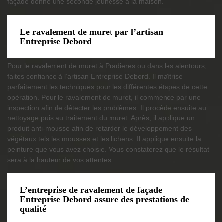
façade donne une seconde jeunesse à la maison.
Le ravalement de muret par l’artisan
Entreprise Debord
Pour le ravalement de muret à Pradieres ou dans les alentours,
faites confiance à l’artisan Entreprise Debord. Il maîtrise
parfaitement les techniques pour les différentes étapes de cette
opération. Pour le ravalement de muret, il commence par une
inspection afin de détecter les problèmes. Il procède ensuite au
nettoyage puis au traitement du muret. Après, il applique un
produit anti-mousse afin de retarder le développement des
végétaux tels les mousses et les lichens. Il applique ensuite la
peinture que vous avez choisie. Vous constaterez que le résultat
sera à la hauteur de vos attentes.
L’entreprise de ravalement de façade
Entreprise Debord assure des prestations de
qualité