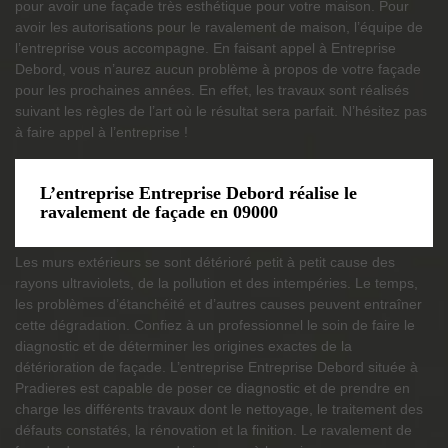
pour avoir une façade très esthétique pour votre maison. Pour
avoir les autorisations pour le ravalement de maison, l’équipe de
l’entreprise vous accompagne. En faisant appel à Entreprise
Debord, vous n’aurez aucun problème à propos de votre façade
pour les prochaines années. En effet, les travaux sont réalisés
suivant les règles de l’art où le résultat sera parfait. N’hésitez pas
à faire appel à l’entreprise !
L’entreprise Entreprise Debord réalise le
ravalement de façade en 09000
Les murs extérieurs se sont détérioré petit à petit cause des
rayons ultraviolets, de la pollution et des intempéries. Le temps,
les problèmes d’étanchéité et d’autres causes peuvent entraîner
cette dégradation. Confiez à un professionnel le soin de faire le
diagnostic et de déterminer les origines exactes de la
détérioration de façade. L’entreprise Entreprise Debord située à
Pradieres est capable de poser ce diagnostic et de prendre en
charge les différents travaux dont le nettoyage, le traitement des
défauts constatés, la rénovation et la finition. Le ravalement de