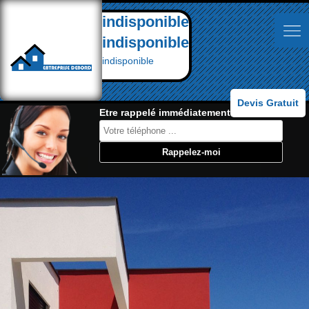
indisponible
indisponible
indisponible
Devis Gratuit
Etre rappelé immédiatement: