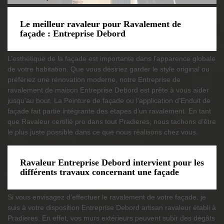
Le meilleur ravaleur pour Ravalement de
façade : Entreprise Debord
L’esthétique de la façade est importante dans l’apparence globale
de votre habitation. Que vous désiriez garder le style original ou
préfériez une rénovation moderne, notre Entreprise de
ravalement de maison Entreprise Debord est prête à vous aider
jusqu’au bout. La Peinture de façade ou l’application d’Enduit de
façade fait partie intégrante des étapes d’un ravalement. En tant
que Ravaleur certifié pro dans tout Pradieres, nous tachons d’être
le plus juste possible dans ce que nous réalisons chez vous.
Ravaleur Entreprise Debord intervient pour les
différents travaux concernant une façade
Si vous envisagez d’effectuer le ravalement de votre façade, je
suis à votre disposition Entreprise Debord artisan ravaleur établi à
Pradieres. En effet, vos murs extérieurs peuvent subir des dégâts