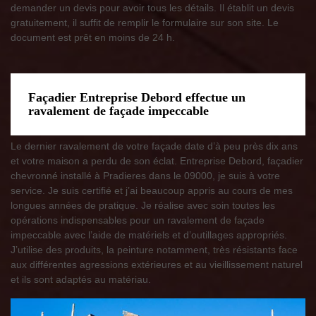
demander un devis pour avoir tous les détails. Il établit un devis
gratuitement, il suffit de remplir le formulaire sur son site. Le
document est prêt en moins de 24 h.
Façadier Entreprise Debord effectue un
ravalement de façade impeccable
Le dernier ravalement de votre façade date d’à peu près dix ans
et votre maison a perdu de son éclat. Entreprise Debord, façadier
chevronné installé à Pradieres dans le 09000, je suis à votre
service. Je suis certifié et j’ai beaucoup appris au cours de mes
longues années de pratique. Je réalise avec soin toutes les
opérations indispensables pour un ravalement de façade
impeccable avec l’aide de matériels et d’outillages appropriés.
J’utilise des produits, la peinture notamment, très résistants face
aux différentes agressions extérieures et au vieillissement naturel
et ils sont adaptés au matériau.