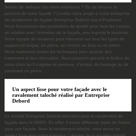
Besoin de nettoyer vos murs extérieurs ? Ou de rénover la
peinture de votre façade ? Confiez votre projet à notre entreprise
de ravalement de façade Entreprise Debord sise à Pradieres.
Nous fournissons des prestations de qualité pour tous les travaux
en relation avec l’entretien de la façade, peu importe le matériau.
Notre équipe de ravaleurs peut intervenir sur tous les types de
support en brique, en pierre, en ciment, en bois ou en béton.
Nous maîtrisons toutes les techniques pour assurer leur
traitement et leur rénovation. Nous pouvons garantir la finition de
votre choix qu'il s’agisse de peinture, d’enduit, de bardage ou de
parement de pierre.
Un aspect lisse pour votre façade avec le
ravalement taloché réalisé par Entreprise
Debord
La société Entreprise Debord intervient pour le ravalement de
façade dans le 09000. En effet, il existe différents types de finition
pour une façade. Avec le ravalement taloché, vous aurez un
aspect lisse pour votre extérieur. L’équipe de la société connaît