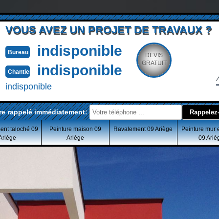
VOUS AVEZ UN PROJET DE TRAVAUX ?
indisponible
Bureau
DEVIS
GRATUIT
indisponible
Chantier
indisponible
re rappelé immédiatement:
ent taloché 09
Peinture maison 09
Ravalement 09 Ariège
Peinture mur 
Ariège
Ariège
09 Ariè