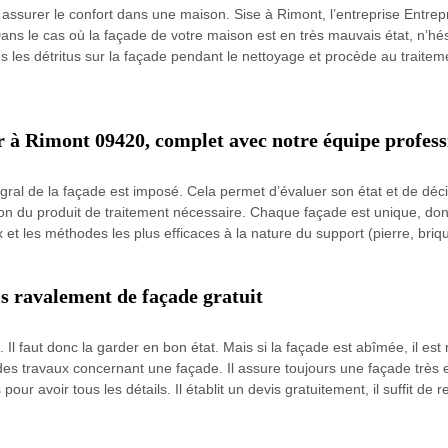
r assurer le confort dans une maison. Sise à Rimont, l’entreprise Entre
ans le cas où la façade de votre maison est en très mauvais état, n’hésit
s les détritus sur la façade pendant le nettoyage et procède au traitem
 à Rimont 09420, complet avec notre équipe profess
égral de la façade est imposé. Cela permet d’évaluer son état et de déc
ation du produit de traitement nécessaire. Chaque façade est unique, do
t les méthodes les plus efficaces à la nature du support (pierre, briqu
s ravalement de façade gratuit
 Il faut donc la garder en bon état. Mais si la façade est abîmée, il e
des travaux concernant une façade. Il assure toujours une façade très e
r avoir tous les détails. Il établit un devis gratuitement, il suffit de 