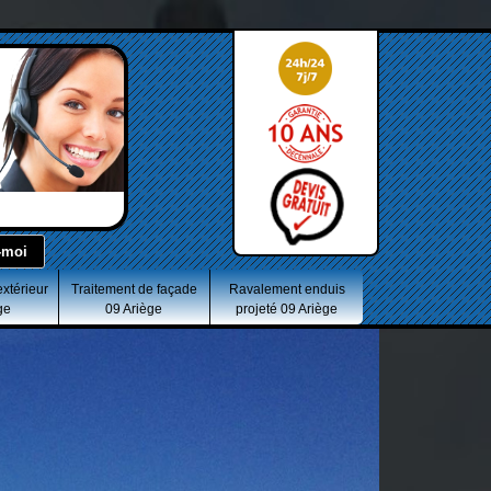
extérieur
Traitement de façade
Ravalement enduis
ge
09 Ariège
projeté 09 Ariège